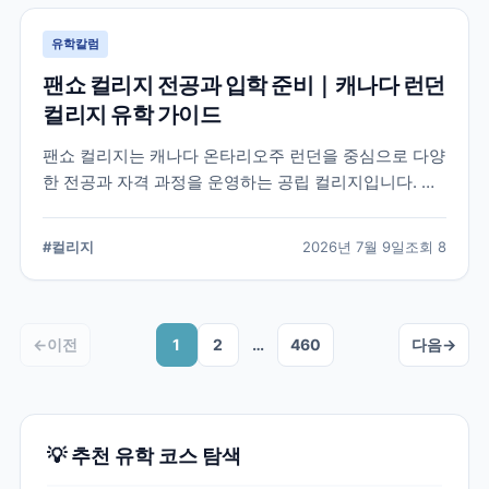
유학칼럼
팬쇼 컬리지 전공과 입학 준비｜캐나다 런던
컬리지 유학 가이드
팬쇼 컬리지는 캐나다 온타리오주 런던을 중심으로 다양
한 전공과 자격 과정을 운영하는 공립 컬리지입니다. 국
제학생이 학교를 선택할 때 확인해야 할 전공, 캠퍼스, 입
학 준비, 코업 및 학생 지원 항목을 정리했습니다.
#
컬리지
2026년 7월 9일
조회
8
←
이전
1
2
…
460
다음
→
💡 추천 유학 코스 탐색