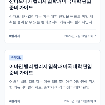
산타모니카 컬리지 입학과 미국 대학 편입
준비 가이드
산타모니카 컬리지는 미국 대학 편입을 목표로 학업 계
획을 설계할 수 있는 캘리포니아 커뮤니티 컬리지입니
다. 국제학생 지원, 전공 탐색, 편입 상담과 입학 전 확인
해야 할 준비 요소를 정리합니다.
#
컬리지
2026년 7월 11일
조회
7
유학칼럼
어바인 밸리 컬리지 입학과 미국 대학 편입
준비 가이드
어바인 밸리 컬리지는 미국 캘리포니아주 어바인에 위치
한 커뮤니티컬리지로, 준학사·자격 과정과 대학 편입 준
비 과정을 운영합니다. 국제학생 지원 절차와 전공 선택,
편입 계획을 세울 때 확인해야 할 내용을 정리했습니다.
#
컬리지
2026년 7월 11일
조회
9