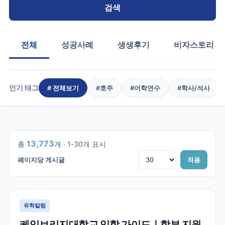
검색
전체
성공사례
생생후기
비자스토리
인기 태그
# 전체보기
#
호주
#
어학연수
#
학사/석사
1
/
460
13,773
총
개 ·
1
-
30
개 표시
페이지당 게시글
적용
유학칼럼
케임브리지대학교 입학 가이드｜학부 지원