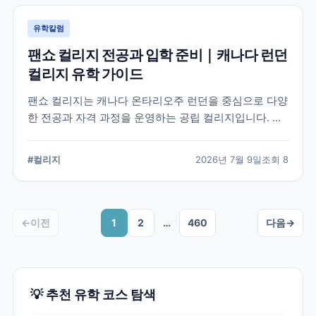
유학칼럼
팬쇼 컬리지 전공과 입학 준비｜캐나다 런던
컬리지 유학 가이드
팬쇼 컬리지는 캐나다 온타리오주 런던을 중심으로 다양
한 전공과 자격 과정을 운영하는 공립 컬리지입니다. 국
제학생이 학교를 선택할 때 확인해야 할 전공, 캠퍼스, 입
학 준비, 코업 및 학생 지원 항목을 정리했습니다.
#
컬리지
2026년 7월 9일
조회
8
←
이전
1
2
…
460
다음
→
💡 추천 유학 코스 탐색