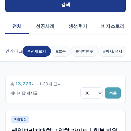
검색
전체
성공사례
생생후기
비자스토리
인기 태그
# 전체보기
#
호주
#
어학연수
#
학사/석사
1
/
460
13,773
총
개 ·
1
-
30
개 표시
페이지당 게시글
적용
유학칼럼
케임브리지대학교 입학 가이드｜학부 지원