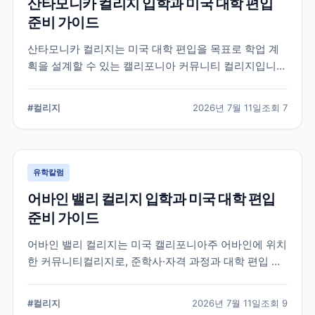
산타모니카 컬리지 입학과 미국 대학 편입
준비 가이드
산타모니카 컬리지는 미국 대학 편입을 목표로 학업 계
획을 설계할 수 있는 캘리포니아 커뮤니티 컬리지입니
다. 국제학생 지원, 전공 탐색, 편입 상담과 입학 전 확인
해야 할 준비 요소를 정리합니다.
#
컬리지
2026년 7월 11일
조회
7
유학칼럼
어바인 밸리 컬리지 입학과 미국 대학 편입
준비 가이드
어바인 밸리 컬리지는 미국 캘리포니아주 어바인에 위치
한 커뮤니티컬리지로, 준학사·자격 과정과 대학 편입 준
비 과정을 운영합니다. 국제학생 지원 절차와 전공 선택,
편입 계획을 세울 때 확인해야 할 내용을 정리했습니다.
#
컬리지
2026년 7월 11일
조회
9