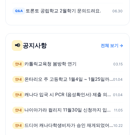
토론토 공립학교 2월학기 문의드려요.
Q&A
06.30
공지사항
📢
전체 보기 →
카톨릭교육청 봄방학 연기
안내
03.15
온타리오 주 고등학교 1월4일 ~ 1월25일까지 온라인 수업
안내
01.04
캐나다 입국 시 PCR (음성확인서) 제출 의무화 시행
안내
01.04
나이아가라 컬리지 11월30일 신청까지 입학신청금 면제
안내
11.05
드디어 캐나다학생비자가 승인 재게되었어요! -스캇쌤 팩트체크 영상첨부
안내
10.22