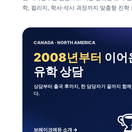
학, 컬리지, 학사·석사 과정까지 맞춤형 진학
SUMMER PROMOTION
등록비 면제
온
7월 한정
얼리버드
4주 무
프로모션
께합니
9월 출국 예정자라면, 지금 신청이 가장 유리합
🏆

혜택 확인하기
→