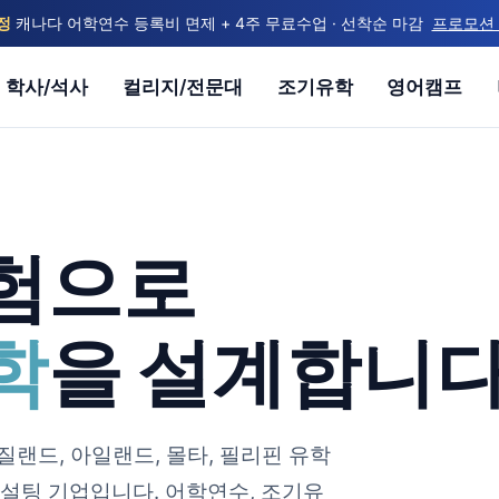
정
캐나다 어학연수 등록비 면제 + 4주 무료수업 · 선착순 마감
프로모션
학사/석사
컬리지/전문대
조기유학
영어캠프
험으로
학
을 설계합니다
질랜드, 아일랜드, 몰타, 필리핀 유학
설팅 기업입니다. 어학연수, 조기유