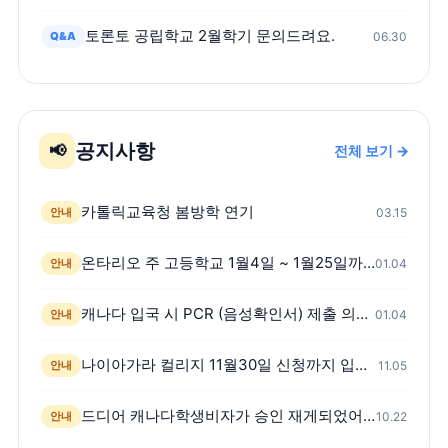
토론토 공립학교 2월학기 문의드려요.
Q&A
06.30
공지사항
📢
전체 보기 →
카톨릭교육청 봄방학 연기
안내
03.15
온타리오 주 고등학교 1월4일 ~ 1월25일까지 온라인 수업
안내
01.04
캐나다 입국 시 PCR (음성확인서) 제출 의무화 시행
안내
01.04
나이아가라 컬리지 11월30일 신청까지 입학신청금 면제
안내
11.05
드디어 캐나다학생비자가 승인 재게되었어요! -스캇쌤 팩트체크 영상첨부
안내
10.22