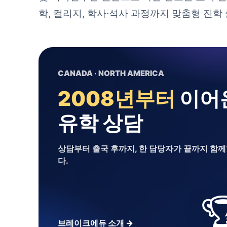
학, 컬리지, 학사·석사 과정까지 맞춤형 진학
SUMMER PROMOTION
등록비 면제
온
7월 한정
얼리버드
4주 무
프로모션
께합니
9월 출국 예정자라면, 지금 신청이 가장 유리합
🏆

혜택 확인하기
→