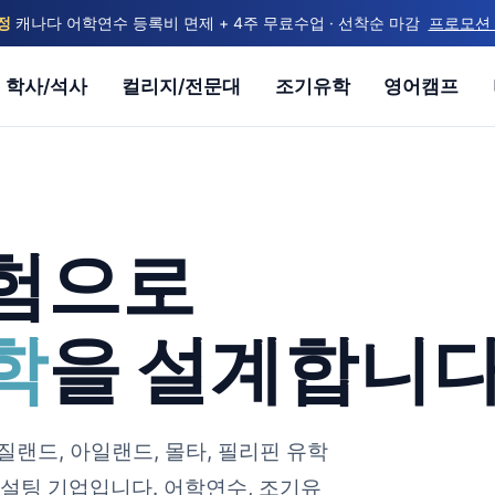
정
캐나다 어학연수 등록비 면제 + 4주 무료수업 · 선착순 마감
프로모션
학사/석사
컬리지/전문대
조기유학
영어캠프
험으로
학
을 설계합니다
질랜드, 아일랜드, 몰타, 필리핀 유학
설팅 기업입니다. 어학연수, 조기유