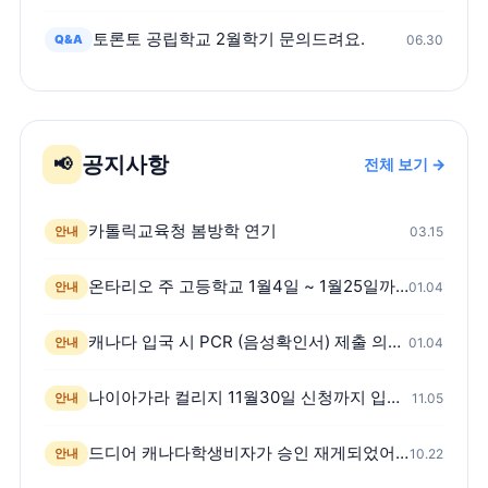
토론토 공립학교 2월학기 문의드려요.
Q&A
06.30
공지사항
📢
전체 보기 →
카톨릭교육청 봄방학 연기
안내
03.15
온타리오 주 고등학교 1월4일 ~ 1월25일까지 온라인 수업
안내
01.04
캐나다 입국 시 PCR (음성확인서) 제출 의무화 시행
안내
01.04
나이아가라 컬리지 11월30일 신청까지 입학신청금 면제
안내
11.05
드디어 캐나다학생비자가 승인 재게되었어요! -스캇쌤 팩트체크 영상첨부
안내
10.22