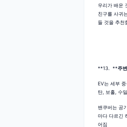
우리가 배운 
친구를 사귀는
들 것을 추천
**13. **
주변
EV는 세부 
탄, 보홀, 수
밴쿠버는 공기
마다 다르긴 
어짐