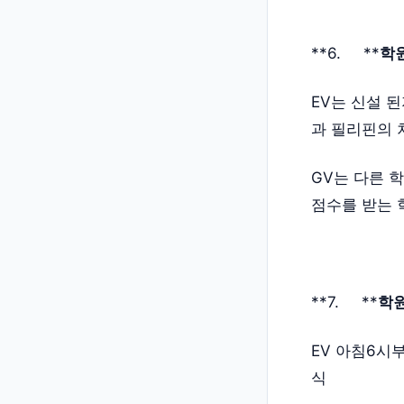
**6. **
학원
EV는 신설 
과 필리핀의 
GV는 다른 
점수를 받는 
**7. **
학원
EV 아침6시
식