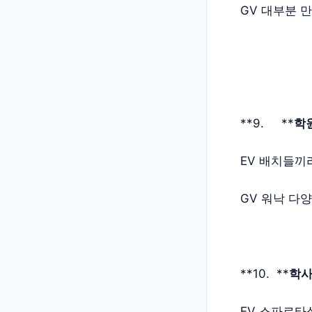
GV 대부분 
**9. **
학원
EV 배치들끼
GV 워낙 다
**10. **
학사
EV 스파르타