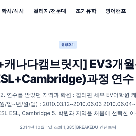
학사/석사
컬리지/전문대
조기유학
영어캠프
생생후기
+캐나다캠브릿지] EV3개월
ESL+Cambridge)과정 연수
 : 2. 연수를 받았던 지역과 학원 : 필리핀 세부 EV어학원 
일~년/월/일) : 2010.03.12~2010.06.03 2010.06.04~2
ESL ESL, Cambridge 5. 학원과 지역을 처음에 선택한 이유
2014년 10월 1일
|
조회
1,385
|
BREAKEDU 컨텐츠팀