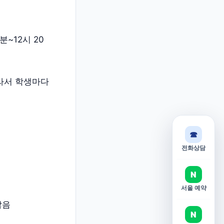
분~12시 20
따라서 학생마다
☎
전화상담
N
서울 예약
않음
N