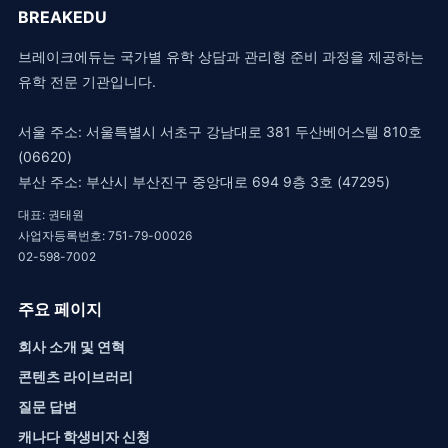
BREAKEDU
브레이크에듀는 국가별 유학 상담과 관리형 준비 과정을 제공하는
유학 전문 기관입니다.
서울 주소: 서울특별시 서초구 강남대로 381 두산베어스텔 810호
(06620)
부산 주소: 부산시 부산진구 중앙대로 694 9층 3호 (47295)
대표: 권태원
사업자등록번호: 751-79-00026
02-598-7002
주요 페이지
회사 소개 및 연혁
콘텐츠 라이브러리
질문 답변
캐나다 학생비자 신청