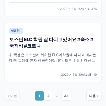
많은 분들이 난감해 하실거같아요. 모두들 부디 이 난관
을 잘 해결하셨으면 좋겠습니다! 작년 8월, 어학연수를
2020년 3월 20일
조회
476
결정하고 나서 무작정 제일 먼저 눈에 띈 브레이크에듀
에 연락해서 상담을 하였습니다. 그 당시에는 정확히 어
디...
생생후기
보스턴 ELC 학원 잘 다니고있어요 #숙소 #
국적비 #코로나
위 학생은 보스턴에 위치한 ELC어학원에 다니고 계시는
데요! 학원에 혼자 한국인이랍니다. 와우 ㅎㅎㅎ 대신 프
랑스 단체학생들이 왔나보네요 불어와 영어, 중국어까지
ㅋㅋ 그래도 한국인 없으니 영어로 말해야되는 환경이네
2020년 3월 10일
조회
119
요~! 숙소도 넘 좋아서 집 알아보면서 숙소 연장하셨네
요 ㅎㅎ 좋은 집을 꼭 구하시길! 외국학생들은 아무래...
←
이전
1
2
…
32
다음
→