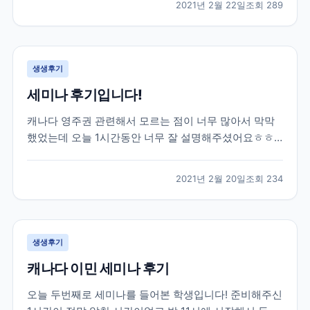
2021년 2월 22일
조회
289
권태원 실장님의 도움을 받아 토론토 대학교에 진학을
하게 되었습니다. 대학 진학 문제로 고민이 많았...
생생후기
세미나 후기입니다!
캐나다 영주권 관련해서 모르는 점이 너무 많아서 막막
했었는데 오늘 1시간동안 너무 잘 설명해주셨어요ㅎㅎ
엄청 유익한 시간이었습니다 제가 혼자 준비했었다면 놓
쳐버렸을 정보들도 잘알려주셨어용 덕분에 많이 배워갑
2021년 2월 20일
조회
234
니다 너무 감사드려요!
생생후기
캐나다 이민 세미나 후기
오늘 두번째로 세미나를 들어본 학생입니다! 준비해주신