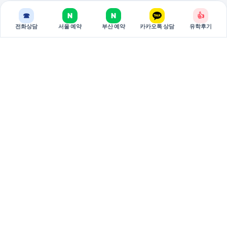
☎
N
N
👍
전화상담
서울 예약
부산 예약
카카오톡 상담
유학후기
BREAKEDU
브레이크에듀는 국가별 유학 상담과 관리형 준비 과정을 제공하는
유학 전문 기관입니다.
서울 주소: 서울특별시 서초구 강남대로 381 두산베어스텔 810호
(06620)
부산 주소: 부산시 부산진구 중앙대로 694 9층 3호 (47295)
대표: 권태원
사업자등록번호: 751-79-00026
02-598-7002