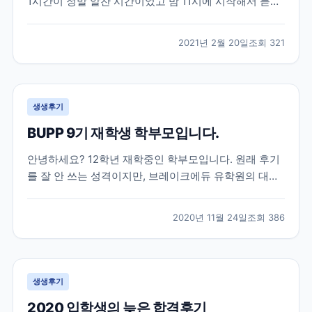
1시간이 정말 알찬 시간이었고 밤 11시에 시작해서 듣기
쉬운 시간은 아니었지만 그 시간에 놀지않고 듣기를 잘
했다는 생각이 드네요ㅎㅎ 세미나가 아니었다면 관심도
2021년 2월 20일
조회
321
가지지 않았다가 미리 준비를 못해 나중에 후회를 했을
뻔한 엄청 중요한 이야기들을 해주셨고 그 이야기들도
딱...
생생후기
BUPP 9기 재학생 학부모입니다.
안녕하세요? 12학년 재학중인 학부모입니다. 원래 후기
를 잘 안 쓰는 성격이지만, 브레이크에듀 유학원의 대학
입시 준비에 대한 체계적 관리에 큰 도움을 받아 유학중
이거나, 유학을 계획중이신 학부모님들께 도움이 되고자
2020년 11월 24일
조회
386
몇자 적어 봅니다. 조기유학으로는 늦은 고1 봄, 강남 모
유학원의 권유로 토론토의 대형사립고등학교로 갔으
나,...
생생후기
2020 입학생의 늦은 합격후기