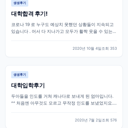
생생후기
대학합격 후기!
코로나 19 로 누구도 예상치 못했던 상황들이 지속되고
있습니다 . 어서 다 지나가고 모두가 활짝 웃을 수 있는
날들이 빨리 오기를 진심으로 희망합니다 . 모두 힘내시
고 , 함께 잘 극복해 보아요 ~. 자녀유학을 고민하시는 분
2020년 10월 4일
조회
353
들이 제 후기를 통해 결정하시는 데 조금이나마 도움이
되길 바라는 마음에 글을 올려 봅니다 . 제...
생생후기
대학입학후기
두아들을 인도를 거쳐 캐나다로 보내게 된 엄마입니다.
^^ 처음엔 아무것도 모르고 무작정 인도를 보냈었지요.
그때당시 유학원은 그냥 유학 수속만 해주고 현지에 애
들이 도착하고나서는 신경써주는 부분은 하나도 없었습
2020년 7월 2일
조회
576
니다. 그러다가 큰아들이 캐나다에 정착하고싶고, 워터