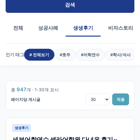
검색
전체
성공사례
생생후기
비자스토리
인기 태그
# 전체보기
#
호주
#
어학연수
#
학사/석사
1
/
32
947
총
개 ·
1
-
30
개 표시
페이지당 게시글
적용
생생후기
세부어학연수 셀라어학원 다녀온 후기~