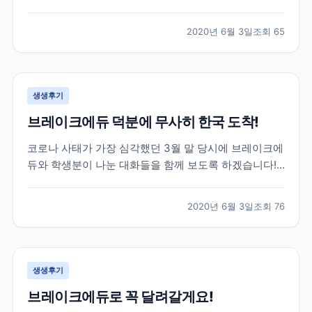
는데요. 특히나 한국으로 다시 돌아오셔야 하는 상황인
데 항공권 구하기가 하늘의 별따기...! 이런 긴급한 상황
2020년 6월 3일
조회
65
이었지만 브레이크에듀는 함께 걱정하고 최선을 다해 옆
에서 서포트 해드리는 게 맞다고 생각합니다. 하단 카톡
은...
생생후기
브레이크에듀 덕분에 무사히 한국 도착!
코로나 사태가 가장 심각했던 3월 말 당시에 브레이크에
듀와 학생분이 나눈 대화들을 함께 보도록 하겠습니다!
위 학생분께서는 3월 말 군대를 막 전역하시고 바로 캐
나다로 출국하신 학생분이셨는데요. 캐나다에서 6개월
2020년 6월 3일
조회
76
어학연수를 계획하셨지만 3개월 정도 공부 후, 코로나
사태로 인해 어쩔 수 없이 다시 한국으로 돌아오기로 하
였...
생생후기
브레이크에듀로 꼭 달려갈게요!