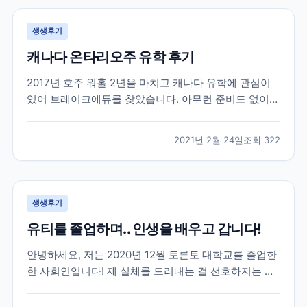
생생후기
캐나다 온타리오주 유학 후기
2017년 호주 워홀 2년을 마치고 캐나다 유학에 관심이
있어 브레이크에듀를 찾았습니다. 아무런 준비도 없이
유학을 가려고 캐나다 유학에대한 정보도 개념도 없이
무작정 찾아 가서 상담을 받았던게 벌써 4년이나 지났네
2021년 2월 24일
조회
322
요. 캐나다에 있는 여러 학교들과 학과들중에 저에게 맞
는 학교를 추천해주시고 그후로 필요한게 무엇인지 언제
까...
생생후기
유티를 졸업하며.. 인생을 배우고 갑니다!
안녕하세요, 저는 2020년 12월 토론토 대학교를 졸업한
한 사회인입니다! 제 실체를 드러내는 걸 선호하지는 않
지만 이 글이 코로나로 지치고 포기하려고 하는 분들께
조금이나마 희망이 되었으면 합니다~ 우선 저는 2016년