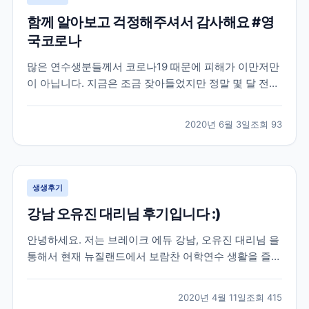
함께 알아보고 걱정해주셔서 감사해요 #영
국코로나
많은 연수생분들께서 코로나19 때문에 피해가 이만저만
이 아닙니다. 지금은 조금 잦아들었지만 정말 몇 달 전까
지만 해도 우리 브레이크에듀 선생님들도 이번 코로나19
로 인한 상황 속에서 학생분들의 연수 시작부터 끝까지
2020년 6월 3일
조회
93
함께 하며 꾸준히 소통을 유지하고 있는데요. 학생분들
입장에서는 정말 당황스럽기도 하고 무섭기도 하실 거예
요...
생생후기
강남 오유진 대리님 후기입니다 :)
안녕하세요. 저는 브레이크 에듀 강남, 오유진 대리님 을
통해서 현재 뉴질랜드에서 보람찬 어학연수 생활을 즐기
고 있는 학생입니다. 우선 많은 어학원들 가운데 브레이
크 에듀를 선택해서 이렇게 인연을 시작하게 된 배경에
2020년 4월 11일
조회
415
도 오유진 대리님의 친절함이 이유가 되었다고 생각합니