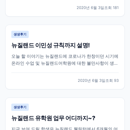
도중, 몰타에서도 코로나여파가 미치게 되어 불가피하게
2020년 6월 3일
조회
181
코로나로 인한 공항 폐쇄 등의 소식등을 전하게 되었는
데요! 이 학생은 학업을 잠시 멈추고 한국으로 돌아오기
로...
생생후기
뉴질랜드 이민성 규칙까지 설명!
오늘 할 이야기는 뉴질랜드에 코로나가 한창이던 시기에
온라인 수업 및 뉴질랜드어학원에 대한 불만사항이 생겼
을 때, 학생의 요청을 어학원에 전달하고 중간에서 비자
와 학업 기간까지 조정해드렸던 이야기를 전하려고 합니
2020년 6월 3일
조회
93
다. 이 학생은 뉴질랜드어학연수 6개월을 계획하고 떠난
학생인데, 3개월차에 뉴질랜드가 코로나로 인한 락다운
이...
생생후기
뉴질랜드 유학원 업무 어디까지~?
지금 보여 드릴 학생은 뉴질랜드 웰링턴에서 6개월의 어