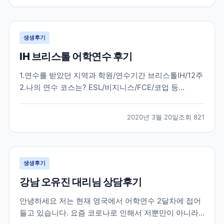
다. 한국에서 많은 준비 과정을 거치고 무사히 뉴질랜드
에...
생생후기
IH 브리스톨 어학연수 후기
1.연수를 받았던 지역과 학원/연수기간 브리스톨IH/12주
2.나의 연수 코스는? ESL/비지니스/FCE/코업 등
general english 20 3.학원과 지역을 처음에 선택한 이
유는? 처음부터 런던3개월 / 지방3개월을 결정하였고
2020년 3월 20일
조회
821
런던 외 지방지역은 런던과는 달리 조용하고 공부에 몰
두할 수 있는 지역을 원하였습니다....
생생후기
강남 오유진 대리님 상담후기
안녕하세요 저는 현재 영국에서 어학연수 2달차에 접어
들고 있습니다. 요즘 코로나로 인해서 저뿐만이 아니라