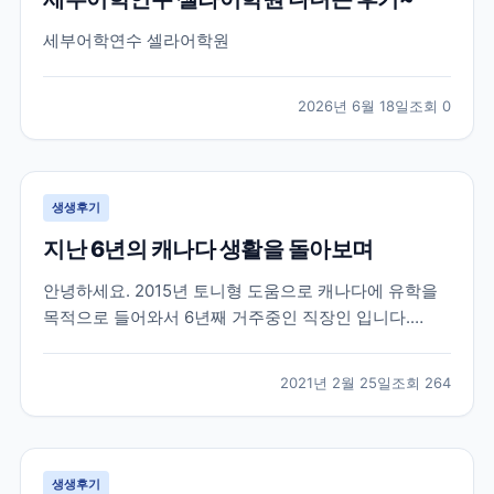
세부어학연수 셀라어학원
2026년 6월 18일
조회
0
생생후기
지난 6년의 캐나다 생활을 돌아보며
안녕하세요. 2015년 토니형 도움으로 캐나다에 유학을
목적으로 들어와서 6년째 거주중인 직장인 입니다.
2015년 군 생활중에 캐나다 워털루 대학에 흥미를 느껴
서 브레이크 에듀를 방문 했을때 부터 벌써 6년이라는
2021년 2월 25일
조회
264
시간이 지났네요. 캐나다라는 나라가 어디에 있는지도
몰랐던 제가 군 복무중에 수많은 유학원들 중에서 브레
이크...
생생후기