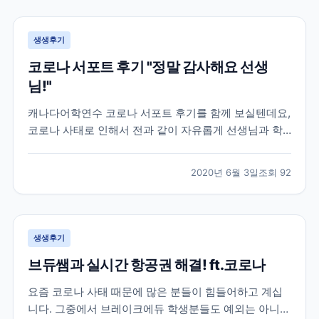
공항까지 이동조차 어려워 지던 상황이라 상황이 매우
급...
생생후기
코로나 서포트 후기 "정말 감사해요 선생
님!"
캐나다어학연수 코로나 서포트 후기를 함께 보실텐데요,
코로나 사태로 인해서 전과 같이 자유롭게 선생님과 학
생들이 마주보며 이야기할 수 없어졌습니다. 대부분의
캐나다 학원들은 코로나 학산 방지 및 학생분들의 안전
2020년 6월 3일
조회
92
을 위해 선생님과 학생들이 화상으로 수업하는 온라인
강의로 대체되었는데요. 학원 직원분들도 우리나라와 같
이 재택근...
생생후기
브듀쌤과 실시간 항공권 해결! ft.코로나
요즘 코로나 사태 때문에 많은 분들이 힘들어하고 계십
니다. 그중에서 브레이크에듀 학생분들도 예외는 아니었