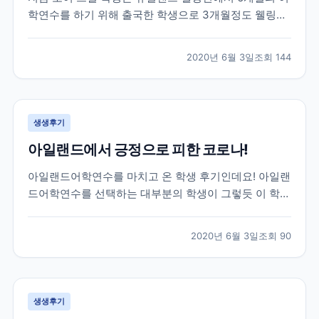
학연수를 하기 위해 출국한 학생으로 3개월정도 웰링턴
생활을 하고 있던 친구인데요! 브레이크에듀 선생님들이
매일하는 업무 중 하나인 학생들의 안부와 현지 생활 체
2020년 6월 3일
조회
144
크를 위해 대화를 나누면서 받은 카톡이랍니다! 그럼 먼
저 가장 궁금해 하실 학생과의 카톡 후기 먼저 함께 보...
생생후기
아일랜드에서 긍정으로 피한 코로나!
아일랜드어학연수를 마치고 온 학생 후기인데요! 아일랜
드어학연수를 선택하는 대부분의 학생이 그렇듯 이 학생
역시 아일랜드에서 영어공부도 하고 아르바이트도 할 수
있는 work&study 프로그램을 선택해 25주 학업과 8주
2020년 6월 3일
조회
90
의 워킹홀리데이로 총 33주간의 체류를 목표로 아일랜
드에 작년 11월에 출국한 학생이랍니다! 아쉽게도...
생생후기