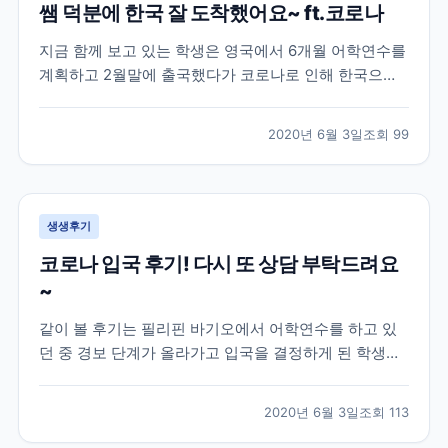
쌤 덕분에 한국 잘 도착했어요~ ft.코로나
지금 함께 보고 있는 학생은 영국에서 6개월 어학연수를
계획하고 2월말에 출국했다가 코로나로 인해 한국으로
다시 돌아온 학생의 이야기인데요! 이 학생은 영국 지역
중에서도 카디프라는 지역에서 어학연수를 진행한 학생
2020년 6월 3일
조회
99
으로 아무래도 시기가 시기인지라 돌아오는 항공편을 구
하기 어렵다보니 브레이크에듀 쌤에게 항공권에 대한 조
언과...
생생후기
코로나 입국 후기! 다시 또 상담 부탁드려요
~
같이 볼 후기는 필리핀 바기오에서 어학연수를 하고 있
던 중 경보 단계가 올라가고 입국을 결정하게 된 학생과
의 대화인데요! 하지만 외출 금지, 이동 자제, 대중교통
이용 제한 등의 코로나로 인한 정부 지침에 의해 학생분
2020년 6월 3일
조회
113
이 한국으로 귀국하기 위해 이용해야 하는 상황인데도