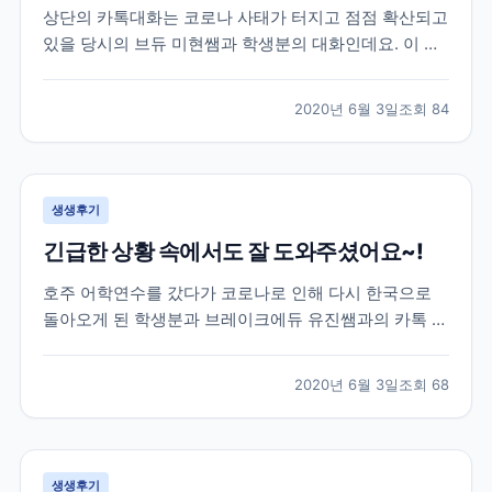
상단의 카톡대화는 코로나 사태가 터지고 점점 확산되고
있을 당시의 브듀 미현쌤과 학생분의 대화인데요. 이 학
생분은 2월 말 약 20주 간의 미국어학연수를 위해 샌프
란시스코로 출국을 하셨던 분이셨습니다. 학생분께서 출
2020년 6월 3일
조회
84
국하실 때만 해도 미국에는 코로나의 영향이 거의 없는
상황이라 무사히 출국을 하셨었는데요. 이제 막 적응하
면...
생생후기
긴급한 상황 속에서도 잘 도와주셨어요~!
호주 어학연수를 갔다가 코로나로 인해 다시 한국으로
돌아오게 된 학생분과 브레이크에듀 유진쌤과의 카톡 대
화로 후기를 함께 살펴볼게요. 학생분은 호주 어학연수
40주를 계획하시고 호주에 계셨었는데요. 코로나 사태
2020년 6월 3일
조회
68
로 인해 부모님께서 걱정이 되어 한국으로 돌아오는 항
공권을 구매하여 보내주셨습니다. 급하게 연락을 주셔서
학원에...
생생후기