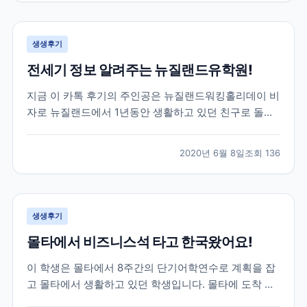
루대학교를 목표로 가고싶다하길래 브레이크에듀를 알
게 되었고,...
생생후기
전세기 정보 알려주는 뉴질랜드유학원!
지금 이 카톡 후기의 주인공은 뉴질랜드워킹홀리데이 비
자로 뉴질랜드에서 1년동안 생활하고 있던 친구로 돌아
오는 날이 약 2달정도 남은 학생이었어요! 그 러나 아시
는 것 처럼 전 세계적으로 코로나19가 터지고 상황이 긴
2020년 6월 8일
조회
136
급해지면서 항공권에 대해 고민을 하기 시작했는데요!
그러던 중 주한 뉴질랜드 대사관에서 공지한 전세기 소
식이...
생생후기
몰타에서 비즈니스석 타고 한국왔어요!
이 학생은 몰타에서 8주간의 단기어학연수로 계획을 잡
고 몰타에서 생활하고 있던 학생입니다. 몰타에 도착 후
4주동안 정말 재미있는 몰타어학연수 생활을 하고 있던