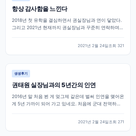
항상 감사함을 느낀다
2018년 첫 유학을 결심하면서 권실장님과 연이 닿았다.
그리고 2021년 현재까지 권실장님과 꾸준히 연락하며
지낸다. 사실 유학을 하다보면 부모님, 친구들에게 털어
놓지 못하는 고민들도 많다. 그들이 내 고민에 깊게 공감
2021년 2월 24일
조회
321
해줄만큼 캐나다 사정을 잘 알지도 못하거니와 그들이
해 줄 수 있는건 정서적이 도움들 밖에 없다. 그...
생생후기
권태원 실장님과의 5년간의 인연
2016년 말 처음 뵌 게 엊그제 같은데 벌써 인연을 맺어온
게 5년 가까이 되어 가고 있네요. 처음에 군대 전역하기
직전에 쌤 찾아가서 전역하면 이렇게 저렇게 할거에요
상담받았던 생각이 납니다. 무작정 그냥 외국으로 학교
2021년 2월 24일
조회
271
가야지 마음먹고 상담 신청하고 찾아 갔었는데 열정을
다하여 상담을 해 주셨습니다. 불안감에 가득차고...