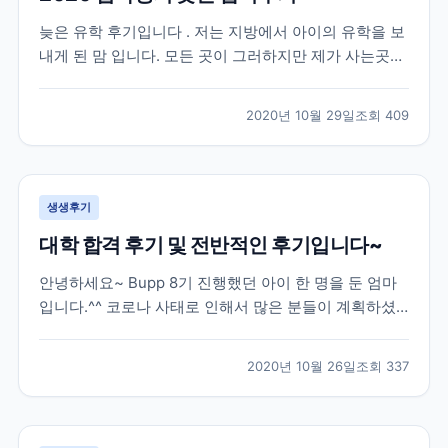
늦은 유학 후기입니다 . 저는 지방에서 아이의 유학을 보
내게 된 맘 입니다. 모든 곳이 그러하지만 제가 사는곳은
유학원이 없는곳 입니다. 2019 년 수능을 다 마치고 유학
을 가고 싶다는 아들의 뜻에 따라 아주 늦게 유학원을 알
2020년 10월 29일
조회
409
아보게 되었습니다 . 인터넷으로 “ 유학원 ” 을 검색해서
2-3 군데 전화를 했는데 대부분 바...
생생후기
대학 합격 후기 및 전반적인 후기입니다~
안녕하세요~ Bupp 8기 진행했던 아이 한 명을 둔 엄마
입니다.^^ 코로나 사태로 인해서 많은 분들이 계획하셨
던 유학이 틀어져서 속상하실텐데요, 모두 힘내서 극복
해보자 하고 유학을 망설이시는 분들께 조금이나마 도움
2020년 10월 26일
조회
337
이 될까 해서 늦게나마 작성해봅니다.*^^* 저희 아이는
한국에서 고3 수능까지 응시한 후 재수를 결정했던...