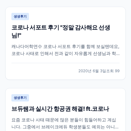
공항까지 이동조차 어려워 지던 상황이라 상황이 매우
급...
생생후기
코로나 서포트 후기 "정말 감사해요 선생
님!"
캐나다어학연수 코로나 서포트 후기를 함께 보실텐데요,
코로나 사태로 인해서 전과 같이 자유롭게 선생님과 학
생들이 마주보며 이야기할 수 없어졌습니다. 대부분의
캐나다 학원들은 코로나 학산 방지 및 학생분들의 안전
2020년 6월 3일
조회
99
을 위해 선생님과 학생들이 화상으로 수업하는 온라인
강의로 대체되었는데요. 학원 직원분들도 우리나라와 같
이 재택근...
생생후기
브듀쌤과 실시간 항공권 해결! ft.코로나
요즘 코로나 사태 때문에 많은 분들이 힘들어하고 계십
니다. 그중에서 브레이크에듀 학생분들도 예외는 아니었