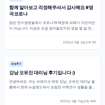
함께 알아보고 걱정해주셔서 감사해요 #영
국코로나
많은 연수생분들께서 코로나19 때문에 피해가 이만저만
이 아닙니다. 지금은 조금 잦아들었지만 정말 몇 달 전까
지만 해도 우리 브레이크에듀 선생님들도 이번 코로나19
로 인한 상황 속에서 학생분들의 연수 시작부터 끝까지
2020년 6월 3일
조회
96
함께 하며 꾸준히 소통을 유지하고 있는데요. 학생분들
입장에서는 정말 당황스럽기도 하고 무섭기도 하실 거예
요...
생생후기
강남 오유진 대리님 후기입니다 :)
안녕하세요. 저는 브레이크 에듀 강남, 오유진 대리님 을
통해서 현재 뉴질랜드에서 보람찬 어학연수 생활을 즐기
고 있는 학생입니다. 우선 많은 어학원들 가운데 브레이
크 에듀를 선택해서 이렇게 인연을 시작하게 된 배경에
2020년 4월 11일
조회
466
도 오유진 대리님의 친절함이 이유가 되었다고 생각합니