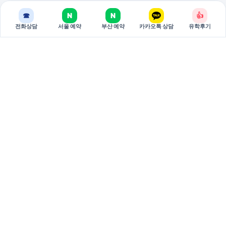
☎
N
N
👍
전화상담
서울 예약
부산 예약
카카오톡 상담
유학후기
BREAKEDU
브레이크에듀는 국가별 유학 상담과 관리형 준비 과정을 제공하는
유학 전문 기관입니다.
서울 주소: 서울특별시 서초구 강남대로 381 두산베어스텔 810호
(06620)
부산 주소: 부산시 부산진구 중앙대로 694 9층 3호 (47295)
대표: 권태원
사업자등록번호: 751-79-00026
02-598-7002