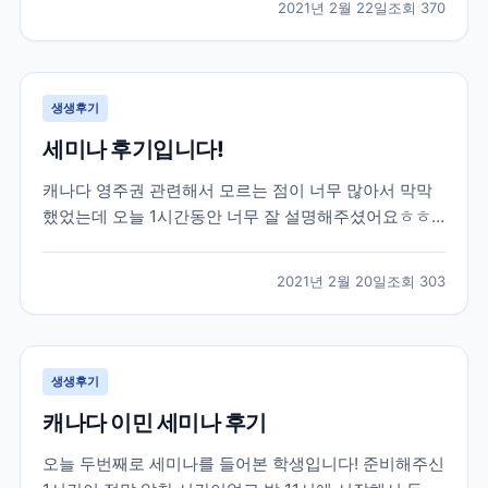
2021년 2월 22일
조회
370
권태원 실장님의 도움을 받아 토론토 대학교에 진학을
하게 되었습니다. 대학 진학 문제로 고민이 많았...
생생후기
세미나 후기입니다!
캐나다 영주권 관련해서 모르는 점이 너무 많아서 막막
했었는데 오늘 1시간동안 너무 잘 설명해주셨어요ㅎㅎ
엄청 유익한 시간이었습니다 제가 혼자 준비했었다면 놓
쳐버렸을 정보들도 잘알려주셨어용 덕분에 많이 배워갑
2021년 2월 20일
조회
303
니다 너무 감사드려요!
생생후기
캐나다 이민 세미나 후기
오늘 두번째로 세미나를 들어본 학생입니다! 준비해주신