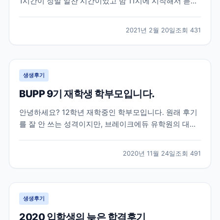
1시간이 정말 알찬 시간이었고 밤 11시에 시작해서 듣기
쉬운 시간은 아니었지만 그 시간에 놀지않고 듣기를 잘
했다는 생각이 드네요ㅎㅎ 세미나가 아니었다면 관심도
2021년 2월 20일
조회
431
가지지 않았다가 미리 준비를 못해 나중에 후회를 했을
뻔한 엄청 중요한 이야기들을 해주셨고 그 이야기들도
딱...
생생후기
BUPP 9기 재학생 학부모입니다.
안녕하세요? 12학년 재학중인 학부모입니다. 원래 후기
를 잘 안 쓰는 성격이지만, 브레이크에듀 유학원의 대학
입시 준비에 대한 체계적 관리에 큰 도움을 받아 유학중
이거나, 유학을 계획중이신 학부모님들께 도움이 되고자
2020년 11월 24일
조회
491
몇자 적어 봅니다. 조기유학으로는 늦은 고1 봄, 강남 모
유학원의 권유로 토론토의 대형사립고등학교로 갔으
나,...
생생후기
2020 입학생의 늦은 합격후기