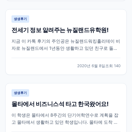
루대학교를 목표로 가고싶다하길래 브레이크에듀를 알
게 되었고,...
생생후기
전세기 정보 알려주는 뉴질랜드유학원!
지금 이 카톡 후기의 주인공은 뉴질랜드워킹홀리데이 비
자로 뉴질랜드에서 1년동안 생활하고 있던 친구로 돌아
오는 날이 약 2달정도 남은 학생이었어요! 그 러나 아시
는 것 처럼 전 세계적으로 코로나19가 터지고 상황이 긴
2020년 6월 8일
조회
140
급해지면서 항공권에 대해 고민을 하기 시작했는데요!
그러던 중 주한 뉴질랜드 대사관에서 공지한 전세기 소
식이...
생생후기
몰타에서 비즈니스석 타고 한국왔어요!
이 학생은 몰타에서 8주간의 단기어학연수로 계획을 잡
고 몰타에서 생활하고 있던 학생입니다. 몰타에 도착 후
4주동안 정말 재미있는 몰타어학연수 생활을 하고 있던