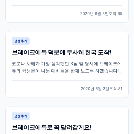
는데요. 특히나 한국으로 다시 돌아오셔야 하는 상황인
데 항공권 구하기가 하늘의 별따기...! 이런 긴급한 상황
2020년 6월 3일
조회
65
이었지만 브레이크에듀는 함께 걱정하고 최선을 다해 옆
에서 서포트 해드리는 게 맞다고 생각합니다. 하단 카톡
은...
생생후기
브레이크에듀 덕분에 무사히 한국 도착!
코로나 사태가 가장 심각했던 3월 말 당시에 브레이크에
듀와 학생분이 나눈 대화들을 함께 보도록 하겠습니다!
위 학생분께서는 3월 말 군대를 막 전역하시고 바로 캐
나다로 출국하신 학생분이셨는데요. 캐나다에서 6개월
2020년 6월 3일
조회
81
어학연수를 계획하셨지만 3개월 정도 공부 후, 코로나
사태로 인해 어쩔 수 없이 다시 한국으로 돌아오기로 하
였...
생생후기
브레이크에듀로 꼭 달려갈게요!