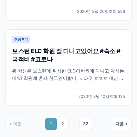
많은 분들이 난감해 하실거같아요. 모두들 부디 이 난관
을 잘 해결하셨으면 좋겠습니다! 작년 8월, 어학연수를
2020년 3월 20일
조회
536
결정하고 나서 무작정 제일 먼저 눈에 띈 브레이크에듀
에 연락해서 상담을 하였습니다. 그 당시에는 정확히 어
디...
생생후기
보스턴 ELC 학원 잘 다니고있어요 #숙소 #
국적비 #코로나
위 학생은 보스턴에 위치한 ELC어학원에 다니고 계시는
데요! 학원에 혼자 한국인이랍니다. 와우 ㅎㅎㅎ 대신 프
랑스 단체학생들이 왔나보네요 불어와 영어, 중국어까지
ㅋㅋ 그래도 한국인 없으니 영어로 말해야되는 환경이네
2020년 3월 10일
조회
125
요~! 숙소도 넘 좋아서 집 알아보면서 숙소 연장하셨네
요 ㅎㅎ 좋은 집을 꼭 구하시길! 외국학생들은 아무래...
←
이전
1
2
…
32
다음
→