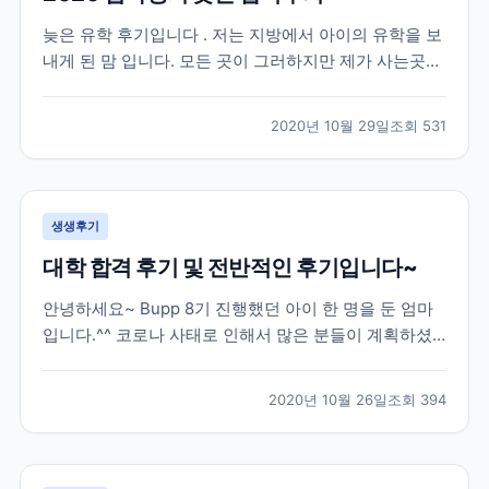
늦은 유학 후기입니다 . 저는 지방에서 아이의 유학을 보
내게 된 맘 입니다. 모든 곳이 그러하지만 제가 사는곳은
유학원이 없는곳 입니다. 2019 년 수능을 다 마치고 유학
을 가고 싶다는 아들의 뜻에 따라 아주 늦게 유학원을 알
2020년 10월 29일
조회
531
아보게 되었습니다 . 인터넷으로 “ 유학원 ” 을 검색해서
2-3 군데 전화를 했는데 대부분 바...
생생후기
대학 합격 후기 및 전반적인 후기입니다~
안녕하세요~ Bupp 8기 진행했던 아이 한 명을 둔 엄마
입니다.^^ 코로나 사태로 인해서 많은 분들이 계획하셨
던 유학이 틀어져서 속상하실텐데요, 모두 힘내서 극복
해보자 하고 유학을 망설이시는 분들께 조금이나마 도움
2020년 10월 26일
조회
394
이 될까 해서 늦게나마 작성해봅니다.*^^* 저희 아이는
한국에서 고3 수능까지 응시한 후 재수를 결정했던...