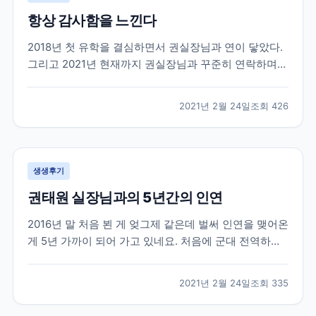
항상 감사함을 느낀다
2018년 첫 유학을 결심하면서 권실장님과 연이 닿았다.
그리고 2021년 현재까지 권실장님과 꾸준히 연락하며
지낸다. 사실 유학을 하다보면 부모님, 친구들에게 털어
놓지 못하는 고민들도 많다. 그들이 내 고민에 깊게 공감
2021년 2월 24일
조회
426
해줄만큼 캐나다 사정을 잘 알지도 못하거니와 그들이
해 줄 수 있는건 정서적이 도움들 밖에 없다. 그...
생생후기
권태원 실장님과의 5년간의 인연
2016년 말 처음 뵌 게 엊그제 같은데 벌써 인연을 맺어온
게 5년 가까이 되어 가고 있네요. 처음에 군대 전역하기
직전에 쌤 찾아가서 전역하면 이렇게 저렇게 할거에요
상담받았던 생각이 납니다. 무작정 그냥 외국으로 학교
2021년 2월 24일
조회
335
가야지 마음먹고 상담 신청하고 찾아 갔었는데 열정을
다하여 상담을 해 주셨습니다. 불안감에 가득차고...