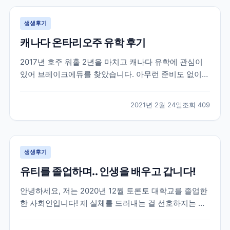
생생후기
캐나다 온타리오주 유학 후기
2017년 호주 워홀 2년을 마치고 캐나다 유학에 관심이
있어 브레이크에듀를 찾았습니다. 아무런 준비도 없이
유학을 가려고 캐나다 유학에대한 정보도 개념도 없이
무작정 찾아 가서 상담을 받았던게 벌써 4년이나 지났네
2021년 2월 24일
조회
409
요. 캐나다에 있는 여러 학교들과 학과들중에 저에게 맞
는 학교를 추천해주시고 그후로 필요한게 무엇인지 언제
까...
생생후기
유티를 졸업하며.. 인생을 배우고 갑니다!
안녕하세요, 저는 2020년 12월 토론토 대학교를 졸업한
한 사회인입니다! 제 실체를 드러내는 걸 선호하지는 않
지만 이 글이 코로나로 지치고 포기하려고 하는 분들께
조금이나마 희망이 되었으면 합니다~ 우선 저는 2016년