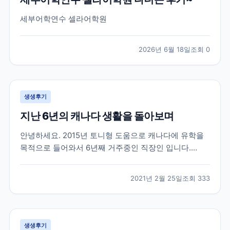
세부어학연수 셀라어학원
2026년 6월 18일
조회
0
생생후기
지난 6년의 캐나다 생활을 돌아보며
안녕하세요. 2015년 토니형 도움으로 캐나다에 유학을
목적으로 들어와서 6년째 거주중인 직장인 입니다.
2015년 군 생활중에 캐나다 워털루 대학에 흥미를 느껴
서 브레이크 에듀를 방문 했을때 부터 벌써 6년이라는
2021년 2월 25일
조회
333
시간이 지났네요. 캐나다라는 나라가 어디에 있는지도
몰랐던 제가 군 복무중에 수많은 유학원들 중에서 브레
이크...
생생후기