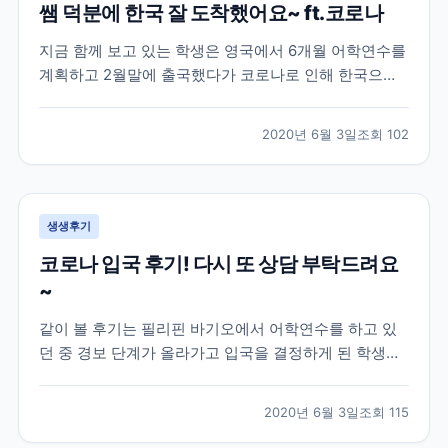
쌤 덕분에 한국 잘 도착했어요~ ft.코로나
지금 함께 보고 있는 학생은 영국에서 6개월 어학연수를
계획하고 2월말에 출국했다가 코로나로 인해 한국으로
다시 돌아온 학생의 이야기인데요! 이 학생은 영국 지역
중에서도 카디프라는 지역에서 어학연수를 진행한 학생
2020년 6월 3일
조회
102
으로 아무래도 시기가 시기인지라 돌아오는 항공편을 구
하기 어렵다보니 브레이크에듀 쌤에게 항공권에 대한 조
언과...
생생후기
코로나 입국 후기! 다시 또 상담 부탁드려요
~
같이 볼 후기는 필리핀 바기오에서 어학연수를 하고 있
던 중 경보 단계가 올라가고 입국을 결정하게 된 학생과
의 대화인데요! 하지만 외출 금지, 이동 자제, 대중교통
이용 제한 등의 코로나로 인한 정부 지침에 의해 학생분
2020년 6월 3일
조회
115
이 한국으로 귀국하기 위해 이용해야 하는 상황인데도