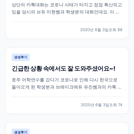
상단의 카톡대화는 코로나 사태가 터지고 점점 확산되고
있을 당시의 브듀 미현쌤과 학생분의 대화인데요. 이 학
생분은 2월 말 약 20주 간의 미국어학연수를 위해 샌프
란시스코로 출국을 하셨던 분이셨습니다. 학생분께서 출
2020년 6월 3일
조회
88
국하실 때만 해도 미국에는 코로나의 영향이 거의 없는
상황이라 무사히 출국을 하셨었는데요. 이제 막 적응하
면...
생생후기
긴급한 상황 속에서도 잘 도와주셨어요~!
호주 어학연수를 갔다가 코로나로 인해 다시 한국으로
돌아오게 된 학생분과 브레이크에듀 유진쌤과의 카톡 대
화로 후기를 함께 살펴볼게요. 학생분은 호주 어학연수
40주를 계획하시고 호주에 계셨었는데요. 코로나 사태
2020년 6월 3일
조회
74
로 인해 부모님께서 걱정이 되어 한국으로 돌아오는 항
공권을 구매하여 보내주셨습니다. 급하게 연락을 주셔서
학원에...
생생후기