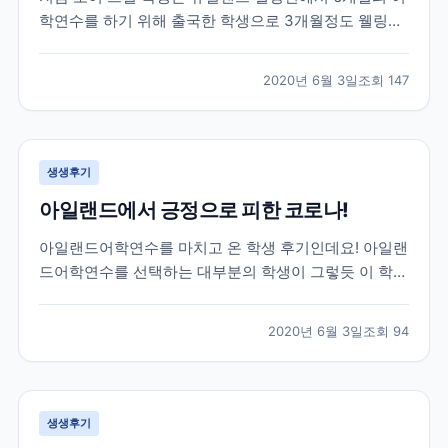
학연수를 하기 위해 출국한 학생으로 3개월정도 웰링턴
생활을 하고 있던 친구인데요! 브레이크에듀 선생님들이
매일하는 업무 중 하나인 학생들의 안부와 현지 생활 체
2020년 6월 3일
조회
147
크를 위해 대화를 나누면서 받은 카톡이랍니다! 그럼 먼
저 가장 궁금해 하실 학생과의 카톡 후기 먼저 함께 보...
생생후기
아일랜드에서 긍정으로 피한 코로나!
아일랜드어학연수를 마치고 온 학생 후기인데요! 아일랜
드어학연수를 선택하는 대부분의 학생이 그렇듯 이 학생
역시 아일랜드에서 영어공부도 하고 아르바이트도 할 수
있는 work&study 프로그램을 선택해 25주 학업과 8주
2020년 6월 3일
조회
94
의 워킹홀리데이로 총 33주간의 체류를 목표로 아일랜
드에 작년 11월에 출국한 학생이랍니다! 아쉽게도...
생생후기