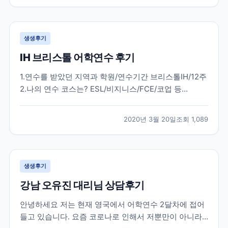
다. 한국에서 많은 준비 과정을 거치고 무사히 뉴질랜드
에...
생생후기
IH 브리스톨 어학연수 후기
1.연수를 받았던 지역과 학원/연수기간 브리스톨IH/12주
2.나의 연수 코스는? ESL/비지니스/FCE/코업 등
general english 20 3.학원과 지역을 처음에 선택한 이
유는? 처음부터 런던3개월 / 지방3개월을 결정하였고
2020년 3월 20일
조회
1,089
런던 외 지방지역은 런던과는 달리 조용하고 공부에 몰
두할 수 있는 지역을 원하였습니다....
생생후기
강남 오유진 대리님 상담후기
안녕하세요 저는 현재 영국에서 어학연수 2달차에 접어
들고 있습니다. 요즘 코로나로 인해서 저뿐만이 아니라