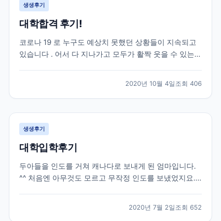
생생후기
대학합격 후기!
코로나 19 로 누구도 예상치 못했던 상황들이 지속되고
있습니다 . 어서 다 지나가고 모두가 활짝 웃을 수 있는
날들이 빨리 오기를 진심으로 희망합니다 . 모두 힘내시
고 , 함께 잘 극복해 보아요 ~. 자녀유학을 고민하시는 분
2020년 10월 4일
조회
406
들이 제 후기를 통해 결정하시는 데 조금이나마 도움이
되길 바라는 마음에 글을 올려 봅니다 . 제...
생생후기
대학입학후기
두아들을 인도를 거쳐 캐나다로 보내게 된 엄마입니다.
^^ 처음엔 아무것도 모르고 무작정 인도를 보냈었지요.
그때당시 유학원은 그냥 유학 수속만 해주고 현지에 애
들이 도착하고나서는 신경써주는 부분은 하나도 없었습
2020년 7월 2일
조회
652
니다. 그러다가 큰아들이 캐나다에 정착하고싶고, 워터