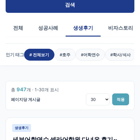
검색
전체
성공사례
생생후기
비자스토리
인기 태그
# 전체보기
#
호주
#
어학연수
#
학사/석사
1
/
32
947
총
개 ·
1
-
30
개 표시
페이지당 게시글
적용
생생후기
세부어학연수 셀라어학원 다녀온 후기~