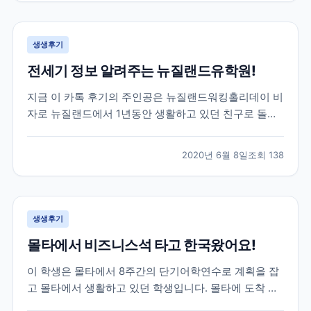
루대학교를 목표로 가고싶다하길래 브레이크에듀를 알
게 되었고,...
생생후기
전세기 정보 알려주는 뉴질랜드유학원!
지금 이 카톡 후기의 주인공은 뉴질랜드워킹홀리데이 비
자로 뉴질랜드에서 1년동안 생활하고 있던 친구로 돌아
오는 날이 약 2달정도 남은 학생이었어요! 그 러나 아시
는 것 처럼 전 세계적으로 코로나19가 터지고 상황이 긴
2020년 6월 8일
조회
138
급해지면서 항공권에 대해 고민을 하기 시작했는데요!
그러던 중 주한 뉴질랜드 대사관에서 공지한 전세기 소
식이...
생생후기
몰타에서 비즈니스석 타고 한국왔어요!
이 학생은 몰타에서 8주간의 단기어학연수로 계획을 잡
고 몰타에서 생활하고 있던 학생입니다. 몰타에 도착 후
4주동안 정말 재미있는 몰타어학연수 생활을 하고 있던