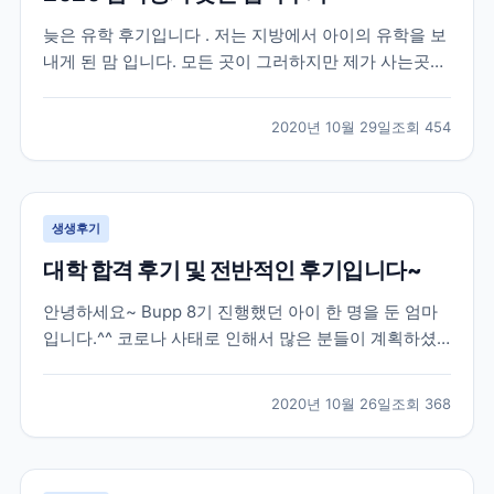
늦은 유학 후기입니다 . 저는 지방에서 아이의 유학을 보
내게 된 맘 입니다. 모든 곳이 그러하지만 제가 사는곳은
유학원이 없는곳 입니다. 2019 년 수능을 다 마치고 유학
을 가고 싶다는 아들의 뜻에 따라 아주 늦게 유학원을 알
2020년 10월 29일
조회
454
아보게 되었습니다 . 인터넷으로 “ 유학원 ” 을 검색해서
2-3 군데 전화를 했는데 대부분 바...
생생후기
대학 합격 후기 및 전반적인 후기입니다~
안녕하세요~ Bupp 8기 진행했던 아이 한 명을 둔 엄마
입니다.^^ 코로나 사태로 인해서 많은 분들이 계획하셨
던 유학이 틀어져서 속상하실텐데요, 모두 힘내서 극복
해보자 하고 유학을 망설이시는 분들께 조금이나마 도움
2020년 10월 26일
조회
368
이 될까 해서 늦게나마 작성해봅니다.*^^* 저희 아이는
한국에서 고3 수능까지 응시한 후 재수를 결정했던...