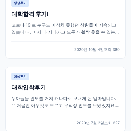
생생후기
대학합격 후기!
코로나 19 로 누구도 예상치 못했던 상황들이 지속되고
있습니다 . 어서 다 지나가고 모두가 활짝 웃을 수 있는
날들이 빨리 오기를 진심으로 희망합니다 . 모두 힘내시
고 , 함께 잘 극복해 보아요 ~. 자녀유학을 고민하시는 분
2020년 10월 4일
조회
380
들이 제 후기를 통해 결정하시는 데 조금이나마 도움이
되길 바라는 마음에 글을 올려 봅니다 . 제...
생생후기
대학입학후기
두아들을 인도를 거쳐 캐나다로 보내게 된 엄마입니다.
^^ 처음엔 아무것도 모르고 무작정 인도를 보냈었지요.
그때당시 유학원은 그냥 유학 수속만 해주고 현지에 애
들이 도착하고나서는 신경써주는 부분은 하나도 없었습
2020년 7월 2일
조회
627
니다. 그러다가 큰아들이 캐나다에 정착하고싶고, 워터