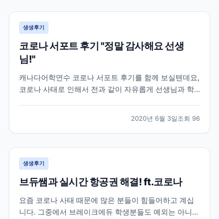
공항까지 이동조차 어려워 지던 상황이라 상황이 매우
급...
생생후기
코로나 서포트 후기 "정말 감사해요 선생
님!"
캐나다어학연수 코로나 서포트 후기를 함께 보실텐데요,
코로나 사태로 인해서 전과 같이 자유롭게 선생님과 학
생들이 마주보며 이야기할 수 없어졌습니다. 대부분의
캐나다 학원들은 코로나 학산 방지 및 학생분들의 안전
2020년 6월 3일
조회
96
을 위해 선생님과 학생들이 화상으로 수업하는 온라인
강의로 대체되었는데요. 학원 직원분들도 우리나라와 같
이 재택근...
생생후기
브듀쌤과 실시간 항공권 해결! ft.코로나
요즘 코로나 사태 때문에 많은 분들이 힘들어하고 계십
니다. 그중에서 브레이크에듀 학생분들도 예외는 아니었