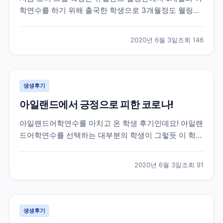
학연수를 하기 위해 출국한 학생으로 3개월정도 웰링턴
생활을 하고 있던 친구인데요! 브레이크에듀 선생님들이
매일하는 업무 중 하나인 학생들의 안부와 현지 생활 체
2020년 6월 3일
조회
146
크를 위해 대화를 나누면서 받은 카톡이랍니다! 그럼 먼
저 가장 궁금해 하실 학생과의 카톡 후기 먼저 함께 보...
생생후기
아일랜드에서 긍정으로 피한 코로나!
아일랜드어학연수를 마치고 온 학생 후기인데요! 아일랜
드어학연수를 선택하는 대부분의 학생이 그렇듯 이 학생
역시 아일랜드에서 영어공부도 하고 아르바이트도 할 수
있는 work&study 프로그램을 선택해 25주 학업과 8주
2020년 6월 3일
조회
91
의 워킹홀리데이로 총 33주간의 체류를 목표로 아일랜
드에 작년 11월에 출국한 학생이랍니다! 아쉽게도...
생생후기