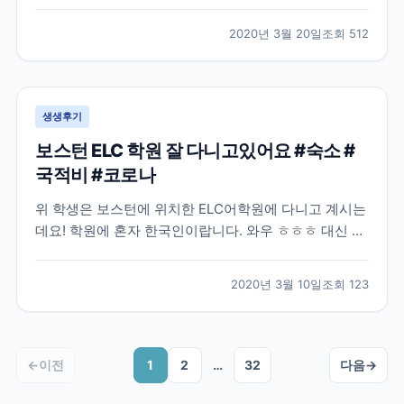
많은 분들이 난감해 하실거같아요. 모두들 부디 이 난관
을 잘 해결하셨으면 좋겠습니다! 작년 8월, 어학연수를
2020년 3월 20일
조회
512
결정하고 나서 무작정 제일 먼저 눈에 띈 브레이크에듀
에 연락해서 상담을 하였습니다. 그 당시에는 정확히 어
디...
생생후기
보스턴 ELC 학원 잘 다니고있어요 #숙소 #
국적비 #코로나
위 학생은 보스턴에 위치한 ELC어학원에 다니고 계시는
데요! 학원에 혼자 한국인이랍니다. 와우 ㅎㅎㅎ 대신 프
랑스 단체학생들이 왔나보네요 불어와 영어, 중국어까지
ㅋㅋ 그래도 한국인 없으니 영어로 말해야되는 환경이네
2020년 3월 10일
조회
123
요~! 숙소도 넘 좋아서 집 알아보면서 숙소 연장하셨네
요 ㅎㅎ 좋은 집을 꼭 구하시길! 외국학생들은 아무래...
←
이전
1
2
…
32
다음
→