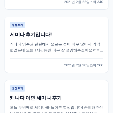
2021년 2월 22일
조회
340
권태원 실장님의 도움을 받아 토론토 대학교에 진학을
하게 되었습니다. 대학 진학 문제로 고민이 많았...
생생후기
세미나 후기입니다!
캐나다 영주권 관련해서 모르는 점이 너무 많아서 막막
했었는데 오늘 1시간동안 너무 잘 설명해주셨어요ㅎㅎ
엄청 유익한 시간이었습니다 제가 혼자 준비했었다면 놓
쳐버렸을 정보들도 잘알려주셨어용 덕분에 많이 배워갑
2021년 2월 20일
조회
266
니다 너무 감사드려요!
생생후기
캐나다 이민 세미나 후기
오늘 두번째로 세미나를 들어본 학생입니다! 준비해주신