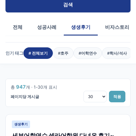
검색
전체
성공사례
생생후기
비자스토리
인기 태그
# 전체보기
#
호주
#
어학연수
#
학사/석사
1
/
32
947
총
개 ·
1
-
30
개 표시
페이지당 게시글
적용
생생후기
세부어학연수 셀라어학원 다녀온 후기~