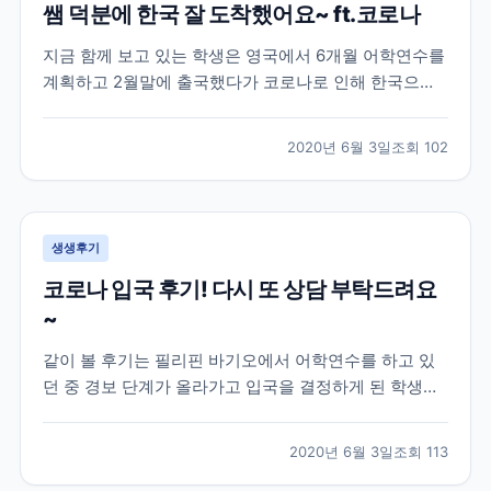
쌤 덕분에 한국 잘 도착했어요~ ft.코로나
지금 함께 보고 있는 학생은 영국에서 6개월 어학연수를
계획하고 2월말에 출국했다가 코로나로 인해 한국으로
다시 돌아온 학생의 이야기인데요! 이 학생은 영국 지역
중에서도 카디프라는 지역에서 어학연수를 진행한 학생
2020년 6월 3일
조회
102
으로 아무래도 시기가 시기인지라 돌아오는 항공편을 구
하기 어렵다보니 브레이크에듀 쌤에게 항공권에 대한 조
언과...
생생후기
코로나 입국 후기! 다시 또 상담 부탁드려요
~
같이 볼 후기는 필리핀 바기오에서 어학연수를 하고 있
던 중 경보 단계가 올라가고 입국을 결정하게 된 학생과
의 대화인데요! 하지만 외출 금지, 이동 자제, 대중교통
이용 제한 등의 코로나로 인한 정부 지침에 의해 학생분
2020년 6월 3일
조회
113
이 한국으로 귀국하기 위해 이용해야 하는 상황인데도