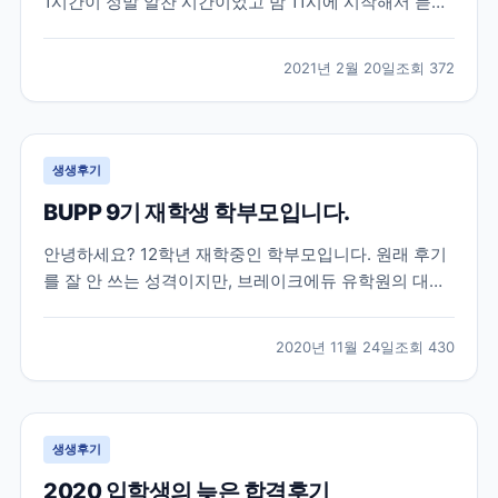
1시간이 정말 알찬 시간이었고 밤 11시에 시작해서 듣기
쉬운 시간은 아니었지만 그 시간에 놀지않고 듣기를 잘
했다는 생각이 드네요ㅎㅎ 세미나가 아니었다면 관심도
2021년 2월 20일
조회
372
가지지 않았다가 미리 준비를 못해 나중에 후회를 했을
뻔한 엄청 중요한 이야기들을 해주셨고 그 이야기들도
딱...
생생후기
BUPP 9기 재학생 학부모입니다.
안녕하세요? 12학년 재학중인 학부모입니다. 원래 후기
를 잘 안 쓰는 성격이지만, 브레이크에듀 유학원의 대학
입시 준비에 대한 체계적 관리에 큰 도움을 받아 유학중
이거나, 유학을 계획중이신 학부모님들께 도움이 되고자
2020년 11월 24일
조회
430
몇자 적어 봅니다. 조기유학으로는 늦은 고1 봄, 강남 모
유학원의 권유로 토론토의 대형사립고등학교로 갔으
나,...
생생후기
2020 입학생의 늦은 합격후기