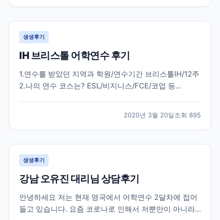
다. 한국에서 많은 준비 과정을 거치고 무사히 뉴질랜드
에...
생생후기
IH 브리스톨 어학연수 후기
1.연수를 받았던 지역과 학원/연수기간 브리스톨IH/12주
2.나의 연수 코스는? ESL/비지니스/FCE/코업 등
general english 20 3.학원과 지역을 처음에 선택한 이
유는? 처음부터 런던3개월 / 지방3개월을 결정하였고
2020년 3월 20일
조회
895
런던 외 지방지역은 런던과는 달리 조용하고 공부에 몰
두할 수 있는 지역을 원하였습니다....
생생후기
강남 오유진 대리님 상담후기
안녕하세요 저는 현재 영국에서 어학연수 2달차에 접어
들고 있습니다. 요즘 코로나로 인해서 저뿐만이 아니라