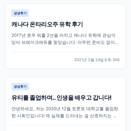
생생후기
캐나다 온타리오주 유학 후기
2017년 호주 워홀 2년을 마치고 캐나다 유학에 관심이
있어 브레이크에듀를 찾았습니다. 아무런 준비도 없이
유학을 가려고 캐나다 유학에대한 정보도 개념도 없이
무작정 찾아 가서 상담을 받았던게 벌써 4년이나 지났네
2021년 2월 24일
조회
356
요. 캐나다에 있는 여러 학교들과 학과들중에 저에게 맞
는 학교를 추천해주시고 그후로 필요한게 무엇인지 언제
까...
생생후기
유티를 졸업하며.. 인생을 배우고 갑니다!
안녕하세요, 저는 2020년 12월 토론토 대학교를 졸업한
한 사회인입니다! 제 실체를 드러내는 걸 선호하지는 않
지만 이 글이 코로나로 지치고 포기하려고 하는 분들께
조금이나마 희망이 되었으면 합니다~ 우선 저는 2016년