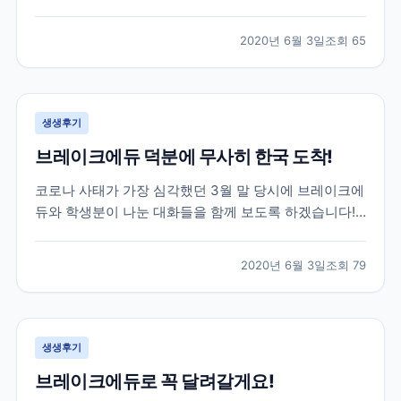
는데요. 특히나 한국으로 다시 돌아오셔야 하는 상황인
데 항공권 구하기가 하늘의 별따기...! 이런 긴급한 상황
2020년 6월 3일
조회
65
이었지만 브레이크에듀는 함께 걱정하고 최선을 다해 옆
에서 서포트 해드리는 게 맞다고 생각합니다. 하단 카톡
은...
생생후기
브레이크에듀 덕분에 무사히 한국 도착!
코로나 사태가 가장 심각했던 3월 말 당시에 브레이크에
듀와 학생분이 나눈 대화들을 함께 보도록 하겠습니다!
위 학생분께서는 3월 말 군대를 막 전역하시고 바로 캐
나다로 출국하신 학생분이셨는데요. 캐나다에서 6개월
2020년 6월 3일
조회
79
어학연수를 계획하셨지만 3개월 정도 공부 후, 코로나
사태로 인해 어쩔 수 없이 다시 한국으로 돌아오기로 하
였...
생생후기
브레이크에듀로 꼭 달려갈게요!