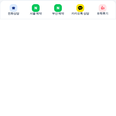
☎
N
N
👍
전화상담
서울 예약
부산 예약
카카오톡 상담
유학후기
BREAKEDU
브레이크에듀는 국가별 유학 상담과 관리형 준비 과정을 제공하는
유학 전문 기관입니다.
서울 주소: 서울특별시 서초구 강남대로 381 두산베어스텔 810호
(06620)
부산 주소: 부산시 부산진구 중앙대로 694 9층 3호 (47295)
대표: 권태원
사업자등록번호: 751-79-00026
02-598-7002