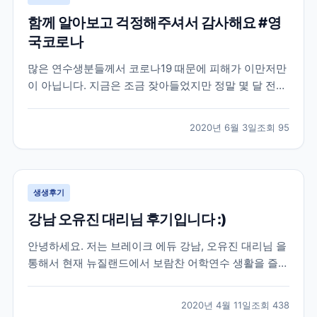
함께 알아보고 걱정해주셔서 감사해요 #영
국코로나
많은 연수생분들께서 코로나19 때문에 피해가 이만저만
이 아닙니다. 지금은 조금 잦아들었지만 정말 몇 달 전까
지만 해도 우리 브레이크에듀 선생님들도 이번 코로나19
로 인한 상황 속에서 학생분들의 연수 시작부터 끝까지
2020년 6월 3일
조회
95
함께 하며 꾸준히 소통을 유지하고 있는데요. 학생분들
입장에서는 정말 당황스럽기도 하고 무섭기도 하실 거예
요...
생생후기
강남 오유진 대리님 후기입니다 :)
안녕하세요. 저는 브레이크 에듀 강남, 오유진 대리님 을
통해서 현재 뉴질랜드에서 보람찬 어학연수 생활을 즐기
고 있는 학생입니다. 우선 많은 어학원들 가운데 브레이
크 에듀를 선택해서 이렇게 인연을 시작하게 된 배경에
2020년 4월 11일
조회
438
도 오유진 대리님의 친절함이 이유가 되었다고 생각합니