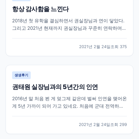
항상 감사함을 느낀다
2018년 첫 유학을 결심하면서 권실장님과 연이 닿았다.
그리고 2021년 현재까지 권실장님과 꾸준히 연락하며
지낸다. 사실 유학을 하다보면 부모님, 친구들에게 털어
놓지 못하는 고민들도 많다. 그들이 내 고민에 깊게 공감
2021년 2월 24일
조회
375
해줄만큼 캐나다 사정을 잘 알지도 못하거니와 그들이
해 줄 수 있는건 정서적이 도움들 밖에 없다. 그...
생생후기
권태원 실장님과의 5년간의 인연
2016년 말 처음 뵌 게 엊그제 같은데 벌써 인연을 맺어온
게 5년 가까이 되어 가고 있네요. 처음에 군대 전역하기
직전에 쌤 찾아가서 전역하면 이렇게 저렇게 할거에요
상담받았던 생각이 납니다. 무작정 그냥 외국으로 학교
2021년 2월 24일
조회
299
가야지 마음먹고 상담 신청하고 찾아 갔었는데 열정을
다하여 상담을 해 주셨습니다. 불안감에 가득차고...