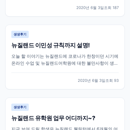
도중, 몰타에서도 코로나여파가 미치게 되어 불가피하게
2020년 6월 3일
조회
187
코로나로 인한 공항 폐쇄 등의 소식등을 전하게 되었는
데요! 이 학생은 학업을 잠시 멈추고 한국으로 돌아오기
로...
생생후기
뉴질랜드 이민성 규칙까지 설명!
오늘 할 이야기는 뉴질랜드에 코로나가 한창이던 시기에
온라인 수업 및 뉴질랜드어학원에 대한 불만사항이 생겼
을 때, 학생의 요청을 어학원에 전달하고 중간에서 비자
와 학업 기간까지 조정해드렸던 이야기를 전하려고 합니
2020년 6월 3일
조회
93
다. 이 학생은 뉴질랜드어학연수 6개월을 계획하고 떠난
학생인데, 3개월차에 뉴질랜드가 코로나로 인한 락다운
이...
생생후기
뉴질랜드 유학원 업무 어디까지~?
지금 보여 드릴 학생은 뉴질랜드 웰링턴에서 6개월의 어