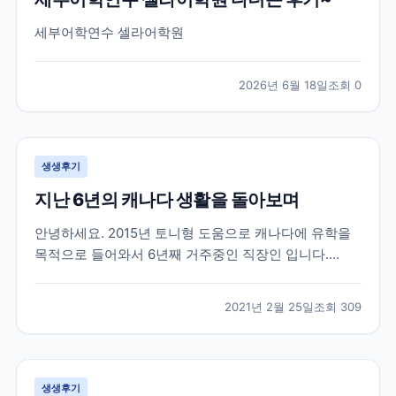
세부어학연수 셀라어학원
2026년 6월 18일
조회
0
생생후기
지난 6년의 캐나다 생활을 돌아보며
안녕하세요. 2015년 토니형 도움으로 캐나다에 유학을
목적으로 들어와서 6년째 거주중인 직장인 입니다.
2015년 군 생활중에 캐나다 워털루 대학에 흥미를 느껴
서 브레이크 에듀를 방문 했을때 부터 벌써 6년이라는
2021년 2월 25일
조회
309
시간이 지났네요. 캐나다라는 나라가 어디에 있는지도
몰랐던 제가 군 복무중에 수많은 유학원들 중에서 브레
이크...
생생후기