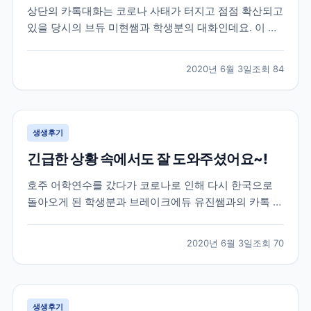
상단의 카톡대화는 코로나 사태가 터지고 점점 확산되고
있을 당시의 브듀 미현쌤과 학생분의 대화인데요. 이 학
생분은 2월 말 약 20주 간의 미국어학연수를 위해 샌프
란시스코로 출국을 하셨던 분이셨습니다. 학생분께서 출
2020년 6월 3일
조회
84
국하실 때만 해도 미국에는 코로나의 영향이 거의 없는
상황이라 무사히 출국을 하셨었는데요. 이제 막 적응하
면...
생생후기
긴급한 상황 속에서도 잘 도와주셨어요~!
호주 어학연수를 갔다가 코로나로 인해 다시 한국으로
돌아오게 된 학생분과 브레이크에듀 유진쌤과의 카톡 대
화로 후기를 함께 살펴볼게요. 학생분은 호주 어학연수
40주를 계획하시고 호주에 계셨었는데요. 코로나 사태
2020년 6월 3일
조회
70
로 인해 부모님께서 걱정이 되어 한국으로 돌아오는 항
공권을 구매하여 보내주셨습니다. 급하게 연락을 주셔서
학원에...
생생후기