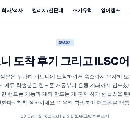
학사/석사
컬리지/전문대
조기유학
영어캠프
생생후기
니 도착 후기 그리고 ILSC
생분은 무사히 시드니에 도착하셔서 숙소까지 무사히 도
크에듀 학생분은 핸드폰 개통부터 은행 계좌까지 만드셨다
면 핸드폰 개통과 계좌 만드는 게 혼자 하기 힘들었을 
잘한다~ 척척 잘하시네요.^^ 우리 학생분이 핸드폰을 개통하
2019년 1월 18일
|
조회
215
|
BREAKEDU 컨텐츠팀