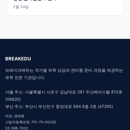
2월 24일
BREAKEDU
브레이크에듀는 국가별 유학 상담과 관리형 준비 과정을 제공하는
유학 전문 기관입니다.
서울 주소: 서울특별시 서초구 강남대로 381 두산베어스텔 810호
(06620)
부산 주소: 부산시 부산진구 중앙대로 694 9층 3호 (47295)
대표: 권태원
사업자등록번호: 751-79-00026
02-598-7002