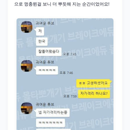
으로 껑충뛴걸 보니 더 뿌듯해 지는 순간이었어요!