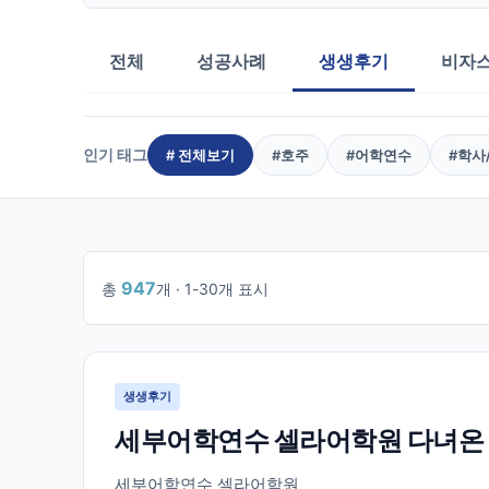
전체
성공사례
생생후기
비자
인기 태그
# 전체보기
#
호주
#
어학연수
#
학사
947
총
개 ·
1
-
30
개 표시
1
/
32
생생후기
세부어학연수 셀라어학원 다녀온
세부어학연수 셀라어학원