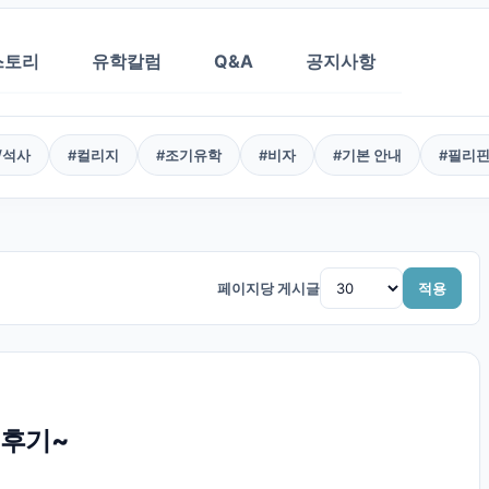
스토리
유학칼럼
Q&A
공지사항
/석사
#
컬리지
#
조기유학
#
비자
#
기본 안내
#
필리
페이지당 게시글
적용
 후기~