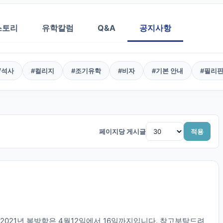
스토리
유학칼럼
Q&A
공지사항
/석사
#
컬리지
#
조기유학
#
비자
#
기본 안내
#
필리
페이지당 게시글
적용
2021년 봄방학은 4월12일에서 16일까지입니다. 참고부탁드려