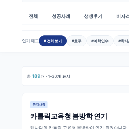
전체
성공사례
생생후기
비자
인기 태그
# 전체보기
#
호주
#
어학연수
#
학사
189
총
개 ·
1
-
30
개 표시
1
/
7
공지사항
카톨릭교육청 봄방학 연기
캐나다의 카톨릭 교육청 봄방학이 연기 되었습니다. 