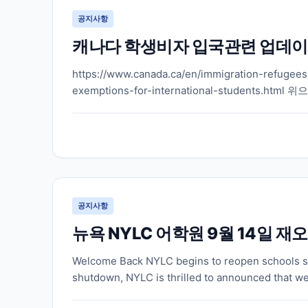
공지사항
캐나다 학생비자 입국관련 업데이
https://www.canada.ca/en/immigration-refugees-
exemptions-for-international-student
에...
공지사항
뉴욕 NYLC 어학원 9월 14일 재오
Welcome Back NYLC begins to reopen schools st
shutdown, NYLC is thrilled to announced that we a