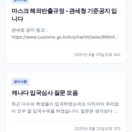
마스크 해외반출규정 - 관세청 기준공지 입
니다
관세청 공지 링크 :
https://www.customs.go.kr/kcs/na/ntt/selectNttInfo.do?
mi=2889&nttSn=10053549#viewer 여행기간 마스크
및 MB 필터 반출 허용 개수 1개월 이내 30개 1~2개월
2020년 8월 25일
조회
452
60개 2~3개월 90개 3~4개월 120개 4개월 초과 150개
※마스크...
공지사항
캐나다 입국심사 질문 모음
최근 다수의 학생들이 입국하였는데요 아직까지 무리없
이 모두 잘 입국수속을 하였습니다. 질문은 생각보다 많
이 없었다고 하고요 도리어 국내 공항에서 탑승 시 워낙
에 많이 바뀌는 비자 상황으로 인해 까다롭게 보는 경우
2020년 8월 25일
조회
373