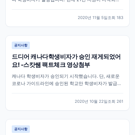
으며 11월30일 신청까지 입학신청금이 면제되니 참고해
주세요~!
2020년 11월 5일
조회
183
공지사항
드디어 캐나다학생비자가 승인 재게되었어
요! -스캇쌤 팩트체크 영상첨부
캐나다 학생비자가 승인되기 시작했습니다. 단, 새로운
코로나 가이드라인에 승인된 학교만 학생비자가 발급됩
니다. 아래 관련 내용 스캇쌤이 리딩한 영상 링크 참고해
주세요
2020년 10월 22일
조회
261
공지사항