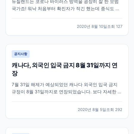
뉴질랜드는 코로나 바이러스 방역을 굉장히 잘 한 모범
국가죠! 워낙 처음부터 확진자가 적긴 했는데 종식도 선
언할 만큼 코로나 청정국가입니다. 오늘 발표된 뉴스에
따르면 100일째 고로나 지역사회 전파가 0명이라고 하
2020년 8월 10일
조회
127
네요 실제 뉴질랜드에 있는 학원들은 현지에 체류중인
학생들을 대상으로 수업을 진행하고 있습니다. 뉴스 링
크 걸...
공지사항
캐나다, 외국인 입국 금지 8월 31일까지 연
장
7월 31일 해제가 예상되었던 캐나다 외국인 입국 금지
규정이 8월 31일까지로 연장되었습니다. 보다 자세한 소
식은 아래 뉴스 기사에서 확인 가능합니다.
https://www.cicnews.com/2020/07/canada-adds-
2020년 8월 5일
조회
292
one-more-month-of-travel-restrictions-
0715202.html...