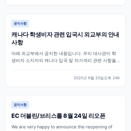
가 많았습니다. 먼저 가장 궁금해 하시는 캐나다 입국 심
사 질문들은 대략 아래와 같습니다. 영어로 간단히 번역
을...
공지사항
캐나다 학생비자 관련 입국시 외교부의 안내
사항
아래 외교부에서 공지한 내용입니다. 우리 대사관이 학
생비자 소지자의 캐나다 입국 및 자가격리 관련 사항을
캐나다 국경서비스청 (CBSA) 에 문의한 결과 , 아래와
같이 확인되었으니 참고하시기 바랍니다 . ※업데이트 부
2020년 8월 20일
조회
246
분은 파란색으로 표시 A. 캐나다 입국 1. 학생비자 소지
자가 100% 온라인 수업 및 하이브리드 수업인...
공지사항
EC 더블린/브리스톨 8월 24일 리오픈
We are very happy to announce the reopening of