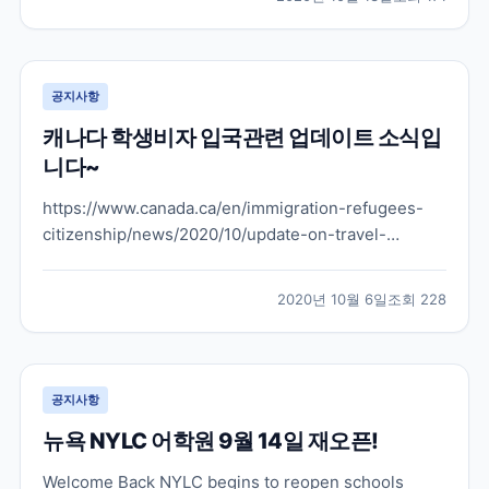
떤 부분으로 늘어날지 아직은 발표된 바는 없지만 캐나
다도 그렇고 뉴질랜드도 학생비자 학생들을 슬슬 받으려
는...
공지사항
캐나다 학생비자 입국관련 업데이트 소식입
니다~
https://www.canada.ca/en/immigration-refugees-
citizenship/news/2020/10/update-on-travel-
restriction-exemptions-for-international-
students.html 위으 링크를 보시면 원문 내용 보실 수 있
2020년 10월 6일
조회
228
습니다 위의 유튜브 채널에...
공지사항
뉴욕 NYLC 어학원 9월 14일 재오픈!
Welcome Back NYLC begins to reopen schools