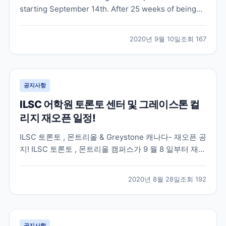
starting September 14th. After 25 weeks of being
shutdown, NYLC is thrilled to announced that we
are finally taking steps to moving class...
2020년 9월 10일
조회
167
공지사항
ILSC 어학원 토론토 센터 및 그레이스톤 컬
리지 재오픈 일정!
ILSC 토론토 , 몬트리올 & Greystone 캐나다- 재오픈 공
지! ILSC 토론토 , 몬트리올 캠퍼스가 9 월 8 일부터 재오
픈이 될 예정입니다 . 7 월 13 일에 재오픈된 ILSC- 밴쿠
버와 동일하게 우선 Full-Time 주당 20 시간으로 100%
2020년 8월 28일
조회
192
대면수업을 제공할 예정입니다 . 온라인 수업은 캐나다
동부...
공지사항