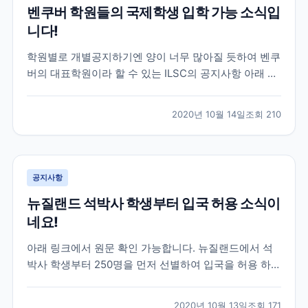
벤쿠버 학원들의 국제학생 입학 가능 소식입
니다!
학원별로 개별공지하기엔 양이 너무 많아질 듯하여 벤쿠
버의 대표학원이라 할 수 있는 ILSC의 공지사항 아래 첨
부해 드리겠습니다. 기존에 공지사항으로 안내드린바와
같이 10월20일부터 국제학생의 학업이 가능하도록 하기
2020년 10월 14일
조회
210
위한 새로운 DLI넘버의 발표가 시작되고 있습니다. 벤쿠
버에 많은 학원 및 교육기관들이 현재 심사중이거나 심...
공지사항
뉴질랜드 석박사 학생부터 입국 허용 소식이
네요!
아래 링크에서 원문 확인 가능합니다. 뉴질랜드에서 석
박사 학생부터 250명을 먼저 선별하여 입국을 허용 하겠
다고 발표를 했습니다 이번 학생들을 대상으로 좀더 시
스템을 확인 하고 늘려나갈 예정인 듯 한데요. 추 후, 어
2020년 10월 13일
조회
171