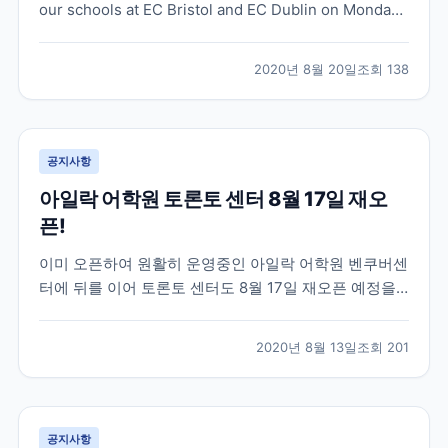
our schools at EC Bristol and EC Dublin on Monday
24th August, 2020!
2020년 8월 20일
조회
138
공지사항
아일락 어학원 토론토 센터 8월 17일 재오
픈!
이미 오픈하여 원활히 운영중인 아일락 어학원 벤쿠버센
터에 뒤를 이어 토론토 센터도 8월 17일 재오픈 예정을
알렸습니다 ^^ 정상 대면 수업은 8월 31일부터 진행될
예정이라고 합니다. Dear Partner, As you know,
2020년 8월 13일
조회
201
Vancouver has been running in-person classes
sinc...
공지사항