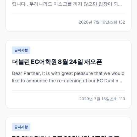
립니다 . 우리나라도 마스크를 끼지 않으면 입장이 되지
않는 상점이 대부분인데요 , 영국도 마찬가지로 상점 및
슈퍼마켓 내에서 face covering 이 7 월 24 일부터 의무
2020년 7월 16일
조회
132
화 된다고 합니다 . 지난 5 월 중순에는 퍼블릭 공간에서
face coverin...
공지사항
더블린 EC어학원 8월 24일 재오픈
Dear Partner, It is with great pleasure that we would
like to announce the re-opening of our EC Dublin
school on Monday 24 August, 2020! Our team in
Dublin have been working to ens...
2020년 7월 16일
조회
113
공지사항