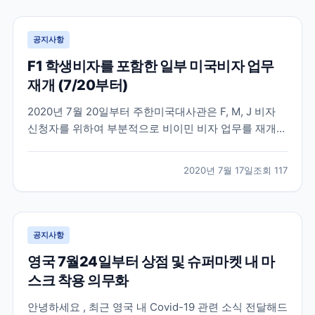
비자 및 485 (Post-study work v...
공지사항
F1 학생비자를 포함한 일부 미국비자 업무
재개 (7/20부터)
2020년 7월 20일부터 주한미국대사관은 F, M, J 비자
신청자를 위하여 부분적으로 비이민 비자 업무를 재개한
다고 발표했습니다. 미국 비이민비자 업무는 지난 3월부
터 중단되었다가 4개월 만에 업무가 재개되는 만큼 비자
2020년 7월 17일
조회
117
신청자가 단시간에 많이 몰릴 것으로 예상이 됩니다. 미
국 대사관에서도 발급 절차가 진행되지 못한 수...
공지사항
영국 7월24일부터 상점 및 슈퍼마켓 내 마
스크 착용 의무화
안녕하세요 , 최근 영국 내 Covid-19 관련 소식 전달해드