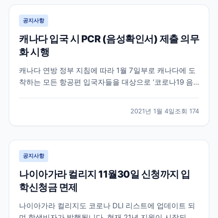
공지사항
캐나다 입국 시 PCR (음성확인서) 제출 의무
화 시행
캐나다 연방 정부 지침에 따라 1월 7일부로 캐나다에 도
착하는 모든 항공편 입국자들을 대상으로 ‘코로나19 음
성 확인서’를 요구할 방침입니다. 발표에 따르면 코로나
19 검사 방식은 유전자 검출(PCR) 검사로만 허용되며,
2021년 1월 4일
조회
174
입국자는 출국 국가에서 출국 72시간 이내(3일) COVID-
19 (PCR) 검사를 받고 영문 음성...
공지사항
나이아가라 컬리지 11월30일 신청까지 입
학신청금 면제
나이아가라 컬리지도 코로나 DLI 리스트에 업데이트 되
며 학생비자가 발행됩니다. 현재 21년 지원이 시작되었