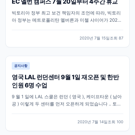
EC 멜번 캠퍼스 7월 20일부터 4주간 휴교
빅토리아 정부 최고 보건 책임자의 조언에 따라, 빅토리
아 정부는 메트로폴리탄 멜버른과 미첼 샤이어가 2020
년 7월 8일 수요일 밤 11시 59분부터 3단계 Stay at
Home 제한으로 복귀할 것이라고 발표했습니다. 현재 이
2020년 7월 15일
조회
87
이동제한령은 최소 6주 동안 지속될 예정이며 자세한 정
보는 여기서 확인하실 수 있습니다. –...
공지사항
영국 LAL 런던센터 9월 1일 재오픈 및 한반
인원 6명 수업
9 월 1 일에 LAL 스쿨은 런던 ( 영국 ), 케이프타운 ( 남아
공 ) 이렇게 두 센터를 먼저 오픈하게 되었습니다 .. 토베
이 센터는 올해 오픈하지 않고 , 2021 년에 오픈할 예정
이기 때문에 , 기존에 토베이 센터에서 공부하시다가 귀
2020년 7월 14일
조회
100
국하셨던 학생들은 , 런던센터로 변경을 하실 수 있습니
다 . 영국정부는 7 월 10...