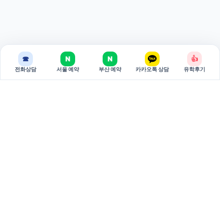
☎
N
N
👍
전화상담
서울 예약
부산 예약
카카오톡 상담
유학후기
BREAKEDU
브레이크에듀는 국가별 유학 상담과 관리형 준비 과정을 제공하는
유학 전문 기관입니다.
서울 주소: 서울특별시 서초구 강남대로 381 두산베어스텔 810호
(06620)