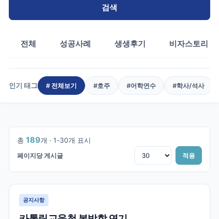
검색
전체
성공사례
생생후기
비자스토리
인기 태그
# 전체보기
#
호주
#
어학연수
#
학사/석사
1
/
7
189
총
개 ·
1
-
30
개 표시
페이지당 게시글
적용
공지사항
카톨릭교육청 봄방학 연기