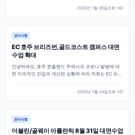
한 것을 기억하실텐데요 , 최근 업데이트된 로이터 , 알자
2020년 7월 28일
조회
140
지라 등에 따르면 미국이 가을학기에 모든 강의를 온라
인으로만 진행하는 대학에 등록하려는 “ 신입 국...
공지사항
EC 호주 브리즈번,골드코스트 캠퍼스 대면
수업 확대
안녕하세요, 호주 퀸즐랜드 주에서의 코로나 발병에 대
한 지속적인 진압과 개선된 상황에 따라 저희는 EC 브리
즈번 과 EC 골드코스트 에서 공부하는 학생들을 위해 대
면수업 비중을 늘리기로 결정하였습니다. 따라서 매주 3
2020년 7월 24일
조회
147
일간 (월요일, 화요일, 수요일) 캠퍼스 내에서 대면수업
이 진행되며, 목요일과 금요일 에는 온라인 수업...
공지사항
더블린/골웨이 아틀란틱 8월 31일 대면수업