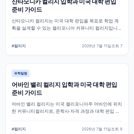
산타모니카 컬리지 입학과 미국 대학 편입
준비 가이드
산타모니카 컬리지는 미국 대학 편입을 목표로 학업 계
획을 설계할 수 있는 캘리포니아 커뮤니티 컬리지입니
다. 국제학생 지원, 전공 탐색, 편입 상담과 입학 전 확인
해야 할 준비 요소를 정리합니다.
#
컬리지
2026년 7월 11일
조회
7
유학칼럼
어바인 밸리 컬리지 입학과 미국 대학 편입
준비 가이드
어바인 밸리 컬리지는 미국 캘리포니아주 어바인에 위치
한 커뮤니티컬리지로, 준학사·자격 과정과 대학 편입 준
비 과정을 운영합니다. 국제학생 지원 절차와 전공 선택,
편입 계획을 세울 때 확인해야 할 내용을 정리했습니다.
#
컬리지
2026년 7월 11일
조회
9