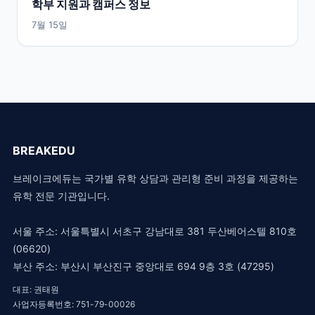
학부 지원과 캠퍼스 정보
7월 15일
BREAKEDU
브레이크에듀는 국가별 유학 상담과 관리형 준비 과정을 제공하는
유학 전문 기관입니다.
서울 주소: 서울특별시 서초구 강남대로 381 두산베어스텔 810호
(06620)
부산 주소: 부산시 부산진구 중앙대로 694 9층 3호 (47295)
대표: 권태원
사업자등록번호: 751-79-00026