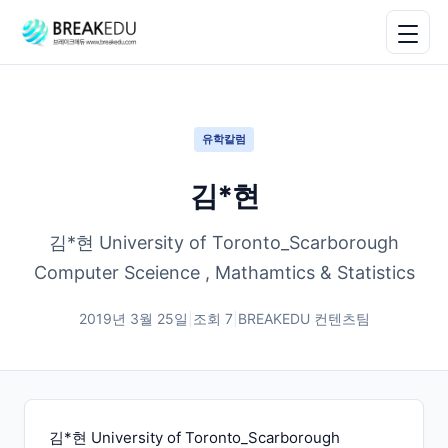
유학칼럼
김*현
김*현 University of Toronto_Scarborough
Computer Sceience , Mathamtics & Statistics
2019년 3월 25일
|
조회
7
|
BREAKEDU 컨텐츠팀
김*현 University of Toronto_Scarborough