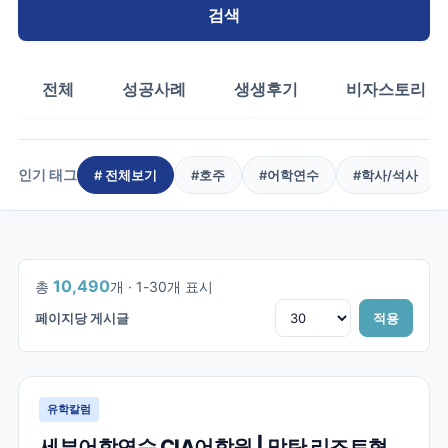
검색
전체
성공사례
생생후기
비자스토리
인기 태그
# 전체보기
#
호주
#
어학연수
#
학사/석사
1
/
350
10,490
총
개 ·
1
-
30
개 표시
페이지당 게시글
적용
유학칼럼
세부어학연수 CIA어학원 | 막탄 리조트형