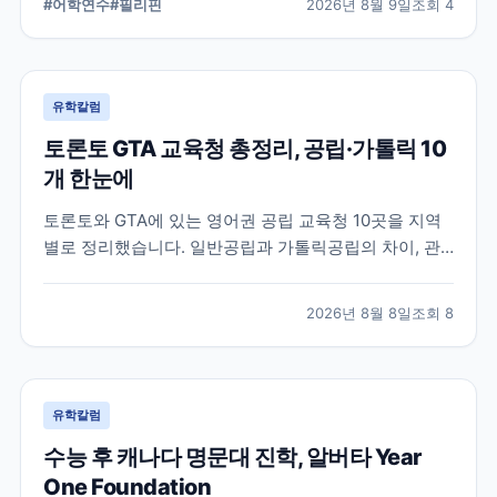
#
어학연수
#
필리핀
2026년 8월 9일
조회
4
을 중요하게 보는 분들이 살펴볼 만한 학교입니다.
유학칼럼
토론토 GTA 교육청 총정리, 공립·가톨릭 10
개 한눈에
토론토와 GTA에 있는 영어권 공립 교육청 10곳을 지역
별로 정리했습니다. 일반공립과 가톨릭공립의 차이, 관
할 지역, 프랑스어권 교육청까지 조기유학을 준비할 때
알아야 할 기본 지도를 한 번에 파악할 수 있습니다.
2026년 8월 8일
조회
8
유학칼럼
수능 후 캐나다 명문대 진학, 알버타 Year
One Foundation