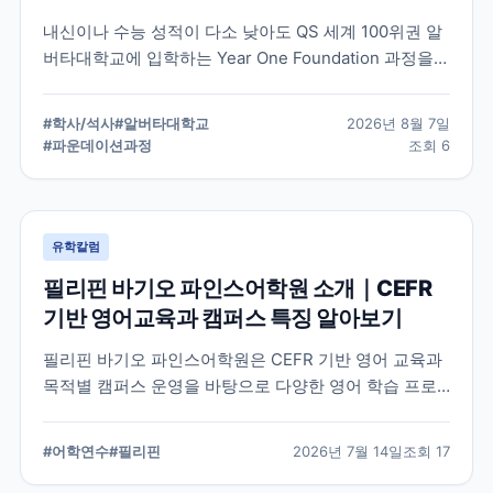
내신이나 수능 성적이 다소 낮아도 QS 세계 100위권 알
버타대학교에 입학하는 Year One Foundation 과정을
정리했습니다. 1년 과정을 마치면 추가 기간 없이 2학년
으로 진학하며, 2026년 신설된 공학 계열까지 지원 조건
#
학사/석사
#
알버타대학교
2026년 8월 7일
과 학비를 확인할 수 있습니다.
#
파운데이션과정
조회
6
유학칼럼
필리핀 바기오 파인스어학원 소개｜CEFR
기반 영어교육과 캠퍼스 특징 알아보기
필리핀 바기오 파인스어학원은 CEFR 기반 영어 교육과
목적별 캠퍼스 운영을 바탕으로 다양한 영어 학습 프로
그램을 제공하는 어학원입니다. 학교의 교육 철학, 캠퍼
스 구성, 프로그램 특징을 중심으로 학부모와 연수 준비
#
어학연수
#
필리핀
2026년 7월 14일
조회
17
생이 알아야 할 내용을 정리했습니다.