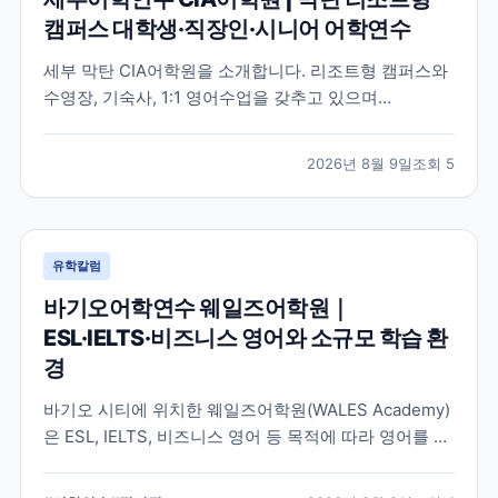
캠퍼스 대학생·직장인·시니어 어학연수
세부 막탄 CIA어학원을 소개합니다. 리조트형 캠퍼스와
수영장, 기숙사, 1:1 영어수업을 갖추고 있으며
ESL·TOEIC·IELTS·Business 과정을 운영합니다. 대학
생, 직장인, 시니어 세부어학연수를 준비한다면 브레이
2026년 8월 9일
조회
5
크에듀에서 과정과 기숙사 잔여 여부를 확인하세요.
유학칼럼
바기오어학연수 웨일즈어학원｜
ESL·IELTS·비즈니스 영어와 소규모 학습 환
경
바기오 시티에 위치한 웨일즈어학원(WALES Academy)
은 ESL, IELTS, 비즈니스 영어 등 목적에 따라 영어를 공
부할 수 있는 소규모 어학원입니다. 대학생·직장인·시니
어부터 가족연수까지, 학업과 바기오 도심 생활의 균형