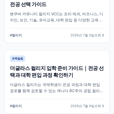
전공 선택 가이드
밴쿠버 커뮤니티 컬리지 VCC는 조리·제과, 비즈니스, 디
자인, 보건, 기술, 유아교육, 대학 편입 등 다양한 교육 분
야를 운영합니다. 국제학생은 전공별 입학 조건과 모집
가능 여부, 실습 과정, 졸업 후 취업허가 적용 여부를 각
#
컬리지
2026년 7월 9일
조회
8
각 확인해야 합니다.
유학칼럼
더글라스 컬리지 입학 준비 가이드｜전공 선
택과 대학 편입 과정 확인하기
더글라스 컬리지는 국제학생이 전공 과정과 대학 편입
경로를 함께 검토할 수 있는 캐나다 BC주의 공립 컬리지
입니다. 지원 전에는 희망 프로그램의 입학 요건과 개설
학기, 캠퍼스, 향후 진로 계획을 공식 안내에서 확인해야
#
컬리지
2026년 7월 9일
조회
6
합니다.