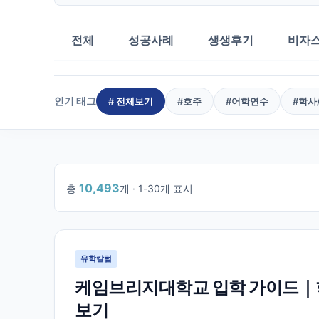
전체
성공사례
생생후기
비자
인기 태그
# 전체보기
#
호주
#
어학연수
#
학사
10,493
총
개 ·
1
-
30
개 표시
1
/
350
유학칼럼
케임브리지대학교 입학 가이드｜학
보기