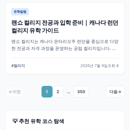
유학칼럼
팬쇼 컬리지 전공과 입학 준비｜캐나다 런던
컬리지 유학 가이드
팬쇼 컬리지는 캐나다 온타리오주 런던을 중심으로 다양
한 전공과 자격 과정을 운영하는 공립 컬리지입니다. 국
제학생이 학교를 선택할 때 확인해야 할 전공, 캠퍼스, 입
학 준비, 코업 및 학생 지원 항목을 정리했습니다.
#
컬리지
2026년 7월 9일
조회
8
←
이전
1
2
…
350
다음
→
💡 추천 유학 코스 탐색