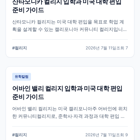
산타모니카 컬리지 입학과 미국 대학 편입
준비 가이드
산타모니카 컬리지는 미국 대학 편입을 목표로 학업 계
획을 설계할 수 있는 캘리포니아 커뮤니티 컬리지입니
다. 국제학생 지원, 전공 탐색, 편입 상담과 입학 전 확인
해야 할 준비 요소를 정리합니다.
#
컬리지
2026년 7월 11일
조회
7
유학칼럼
어바인 밸리 컬리지 입학과 미국 대학 편입
준비 가이드
어바인 밸리 컬리지는 미국 캘리포니아주 어바인에 위치
한 커뮤니티컬리지로, 준학사·자격 과정과 대학 편입 준
비 과정을 운영합니다. 국제학생 지원 절차와 전공 선택,
편입 계획을 세울 때 확인해야 할 내용을 정리했습니다.
#
컬리지
2026년 7월 11일
조회
9