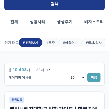
검색
전체
성공사례
생생후기
비자스토리
인기 태그
# 전체보기
#
호주
#
어학연수
#
학사/석사
1
/
350
10,493
총
개 ·
1
-
30
개 표시
페이지당 게시글
적용
유학칼럼
케임브리지대학교 입학 가이드｜학부 지원