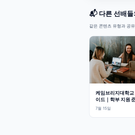
📬 다른 선배
같은 콘텐츠 유형과 공유
케임브리지대학교 
이드｜학부 지원 
식 입학정보 한눈에
7월 15일