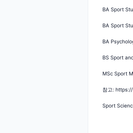
BA Sport St
BA Sport St
BA Psycholo
BS Sport and
MSc Sport 
참고:
https:
Sport Sci