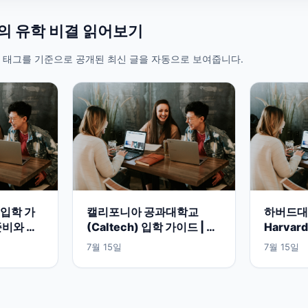
들의 유학 비결 읽어보기
 태그를 기준으로 공개된 최신 글을 자동으로 보여줍니다.
입학 가
캘리포니아 공과대학교
하버드대학
준비와 공
(Caltech) 입학 가이드 | 미
Harvard
 보기
국 이공계 명문대 준비 방법
지원과 
7월 15일
7월 15일