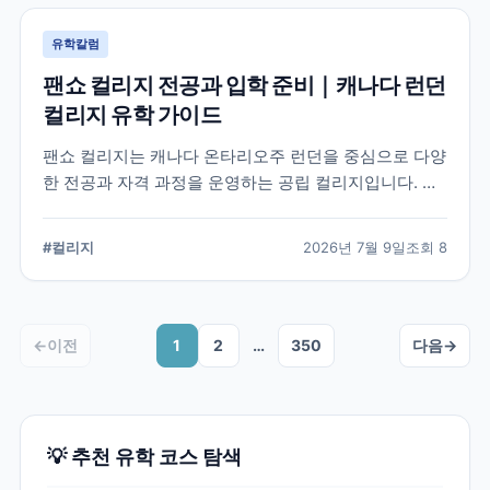
유학칼럼
팬쇼 컬리지 전공과 입학 준비｜캐나다 런던
컬리지 유학 가이드
팬쇼 컬리지는 캐나다 온타리오주 런던을 중심으로 다양
한 전공과 자격 과정을 운영하는 공립 컬리지입니다. 국
제학생이 학교를 선택할 때 확인해야 할 전공, 캠퍼스, 입
학 준비, 코업 및 학생 지원 항목을 정리했습니다.
#
컬리지
2026년 7월 9일
조회
8
←
이전
1
2
…
350
다음
→
💡 추천 유학 코스 탐색