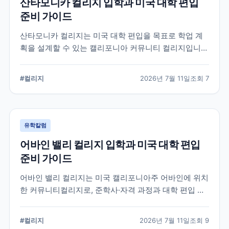
산타모니카 컬리지 입학과 미국 대학 편입
준비 가이드
산타모니카 컬리지는 미국 대학 편입을 목표로 학업 계
획을 설계할 수 있는 캘리포니아 커뮤니티 컬리지입니
다. 국제학생 지원, 전공 탐색, 편입 상담과 입학 전 확인
해야 할 준비 요소를 정리합니다.
#
컬리지
2026년 7월 11일
조회
7
유학칼럼
어바인 밸리 컬리지 입학과 미국 대학 편입
준비 가이드
어바인 밸리 컬리지는 미국 캘리포니아주 어바인에 위치
한 커뮤니티컬리지로, 준학사·자격 과정과 대학 편입 준
비 과정을 운영합니다. 국제학생 지원 절차와 전공 선택,
편입 계획을 세울 때 확인해야 할 내용을 정리했습니다.
#
컬리지
2026년 7월 11일
조회
9