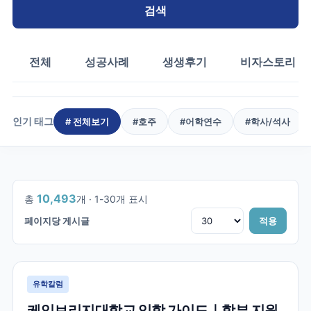
검색
전체
성공사례
생생후기
비자스토리
인기 태그
# 전체보기
#
호주
#
어학연수
#
학사/석사
1
/
350
10,493
총
개 ·
1
-
30
개 표시
페이지당 게시글
적용
유학칼럼
케임브리지대학교 입학 가이드｜학부 지원