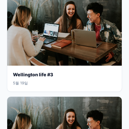
Wellington life #3
5월 19일