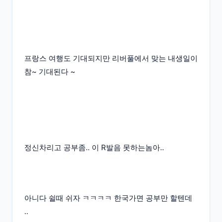
프랑스 여행도 기대되지만 리버풀에서 맞는 내생일이
참~ 기대된다 ~
정신차리고 공부좀.. 이 R발음 못하는놈아..
아니다 쉴때 쉬자 ㅋㅋㅋㅋ 한국가면 공부만 할텐데
..