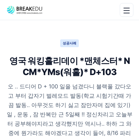
성공사례
영국 워킹홀리데이 *맨체스터* N
CM*YMs(워홀)* D+103
오 .. 드디어 D + 100 일을 넘겼다니 블랙풀 갔다오
고 부터 갑자기 벌레모드 발동(학교 시험기간때 가
끔 발동.. 아무것도 하기 싫고 잠만자며 집에 있기)
일 , 운동 , 잠 반복만 근 5일째 !! 정신차리고 오늘부
터 공부해야지라고 생각했지만 역시나.. 하하 그 와
중에 뭔가라도 해야겠다고 생각이 들어, 8/16 파리