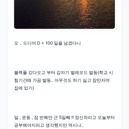
오 .. 드디어 D + 100 일을 넘겼다니
블랙풀 갔다오고 부터 갑자기 벌레모드 발동(학교 시
험기간때 가끔 발동.. 아무것도 하기 싫고 잠만자며
집에 있기)
일 , 운동 , 잠 반복만 근 5일째 !! 정신차리고 오늘부터
공부해야지라고 생각했지만 역시나..