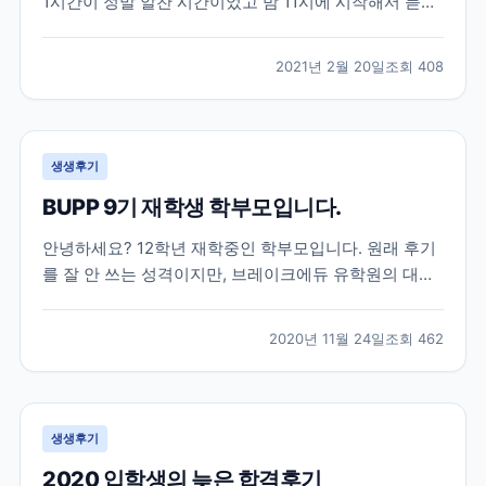
1시간이 정말 알찬 시간이었고 밤 11시에 시작해서 듣기
쉬운 시간은 아니었지만 그 시간에 놀지않고 듣기를 잘
했다는 생각이 드네요ㅎㅎ 세미나가 아니었다면 관심도
2021년 2월 20일
조회
408
가지지 않았다가 미리 준비를 못해 나중에 후회를 했을
뻔한 엄청 중요한 이야기들을 해주셨고 그 이야기들도
딱...
생생후기
BUPP 9기 재학생 학부모입니다.
안녕하세요? 12학년 재학중인 학부모입니다. 원래 후기
를 잘 안 쓰는 성격이지만, 브레이크에듀 유학원의 대학
입시 준비에 대한 체계적 관리에 큰 도움을 받아 유학중
이거나, 유학을 계획중이신 학부모님들께 도움이 되고자
2020년 11월 24일
조회
462
몇자 적어 봅니다. 조기유학으로는 늦은 고1 봄, 강남 모
유학원의 권유로 토론토의 대형사립고등학교로 갔으
나,...
생생후기
2020 입학생의 늦은 합격후기