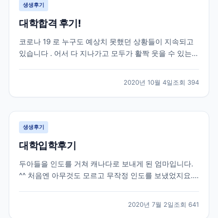
생생후기
대학합격 후기!
코로나 19 로 누구도 예상치 못했던 상황들이 지속되고
있습니다 . 어서 다 지나가고 모두가 활짝 웃을 수 있는
날들이 빨리 오기를 진심으로 희망합니다 . 모두 힘내시
고 , 함께 잘 극복해 보아요 ~. 자녀유학을 고민하시는 분
2020년 10월 4일
조회
394
들이 제 후기를 통해 결정하시는 데 조금이나마 도움이
되길 바라는 마음에 글을 올려 봅니다 . 제...
생생후기
대학입학후기
두아들을 인도를 거쳐 캐나다로 보내게 된 엄마입니다.
^^ 처음엔 아무것도 모르고 무작정 인도를 보냈었지요.
그때당시 유학원은 그냥 유학 수속만 해주고 현지에 애
들이 도착하고나서는 신경써주는 부분은 하나도 없었습
2020년 7월 2일
조회
641
니다. 그러다가 큰아들이 캐나다에 정착하고싶고, 워터