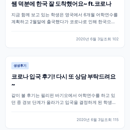
쌤 덕분에 한국 잘 도착했어요~ ft.코로나
지금 함께 보고 있는 학생은 영국에서 6개월 어학연수를
계획하고 2월말에 출국했다가 코로나로 인해 한국으로
다시 돌아온 학생의 이야기인데요! 이 학생은 영국 지역
중에서도 카디프라는 지역에서 어학연수를 진행한 학생
2020년 6월 3일
조회
102
으로 아무래도 시기가 시기인지라 돌아오는 항공편을 구
하기 어렵다보니 브레이크에듀 쌤에게 항공권에 대한 조
언과...
생생후기
코로나 입국 후기! 다시 또 상담 부탁드려요
~
같이 볼 후기는 필리핀 바기오에서 어학연수를 하고 있
던 중 경보 단계가 올라가고 입국을 결정하게 된 학생과
의 대화인데요! 하지만 외출 금지, 이동 자제, 대중교통
이용 제한 등의 코로나로 인한 정부 지침에 의해 학생분
2020년 6월 3일
조회
115
이 한국으로 귀국하기 위해 이용해야 하는 상황인데도