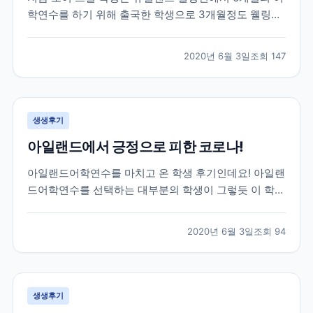
학연수를 하기 위해 출국한 학생으로 3개월정도 웰링턴
생활을 하고 있던 친구인데요! 브레이크에듀 선생님들이
매일하는 업무 중 하나인 학생들의 안부와 현지 생활 체
2020년 6월 3일
조회
147
크를 위해 대화를 나누면서 받은 카톡이랍니다! 그럼 먼
저 가장 궁금해 하실 학생과의 카톡 후기 먼저 함께 보...
생생후기
아일랜드에서 긍정으로 피한 코로나!
아일랜드어학연수를 마치고 온 학생 후기인데요! 아일랜
드어학연수를 선택하는 대부분의 학생이 그렇듯 이 학생
역시 아일랜드에서 영어공부도 하고 아르바이트도 할 수
있는 work&study 프로그램을 선택해 25주 학업과 8주
2020년 6월 3일
조회
94
의 워킹홀리데이로 총 33주간의 체류를 목표로 아일랜
드에 작년 11월에 출국한 학생이랍니다! 아쉽게도...
생생후기