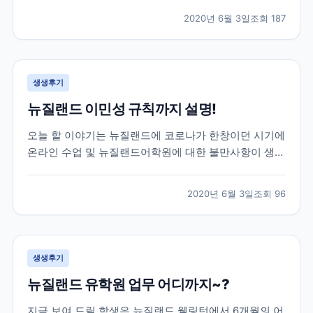
도중, 몰타에서도 코로나여파가 미치게 되어 불가피하게
2020년 6월 3일
조회
187
코로나로 인한 공항 폐쇄 등의 소식등을 전하게 되었는
데요! 이 학생은 학업을 잠시 멈추고 한국으로 돌아오기
로...
생생후기
뉴질랜드 이민성 규칙까지 설명!
오늘 할 이야기는 뉴질랜드에 코로나가 한창이던 시기에
온라인 수업 및 뉴질랜드어학원에 대한 불만사항이 생겼
을 때, 학생의 요청을 어학원에 전달하고 중간에서 비자
와 학업 기간까지 조정해드렸던 이야기를 전하려고 합니
2020년 6월 3일
조회
96
다. 이 학생은 뉴질랜드어학연수 6개월을 계획하고 떠난
학생인데, 3개월차에 뉴질랜드가 코로나로 인한 락다운
이...
생생후기
뉴질랜드 유학원 업무 어디까지~?
지금 보여 드릴 학생은 뉴질랜드 웰링턴에서 6개월의 어