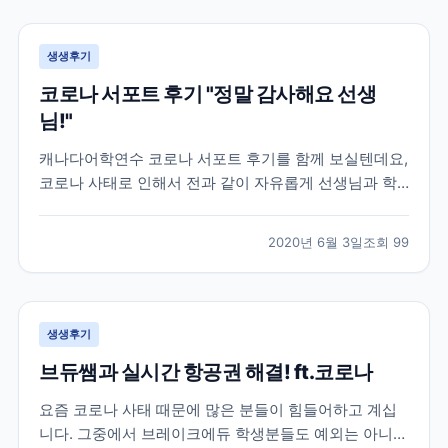
공항까지 이동조차 어려워 지던 상황이라 상황이 매우
급...
생생후기
코로나 서포트 후기 "정말 감사해요 선생
님!"
캐나다어학연수 코로나 서포트 후기를 함께 보실텐데요,
코로나 사태로 인해서 전과 같이 자유롭게 선생님과 학
생들이 마주보며 이야기할 수 없어졌습니다. 대부분의
캐나다 학원들은 코로나 학산 방지 및 학생분들의 안전
2020년 6월 3일
조회
99
을 위해 선생님과 학생들이 화상으로 수업하는 온라인
강의로 대체되었는데요. 학원 직원분들도 우리나라와 같
이 재택근...
생생후기
브듀쌤과 실시간 항공권 해결! ft.코로나
요즘 코로나 사태 때문에 많은 분들이 힘들어하고 계십
니다. 그중에서 브레이크에듀 학생분들도 예외는 아니었