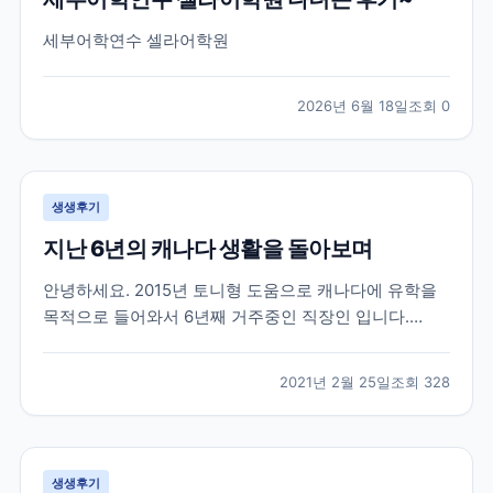
세부어학연수 셀라어학원
2026년 6월 18일
조회
0
생생후기
지난 6년의 캐나다 생활을 돌아보며
안녕하세요. 2015년 토니형 도움으로 캐나다에 유학을
목적으로 들어와서 6년째 거주중인 직장인 입니다.
2015년 군 생활중에 캐나다 워털루 대학에 흥미를 느껴
서 브레이크 에듀를 방문 했을때 부터 벌써 6년이라는
2021년 2월 25일
조회
328
시간이 지났네요. 캐나다라는 나라가 어디에 있는지도
몰랐던 제가 군 복무중에 수많은 유학원들 중에서 브레
이크...
생생후기