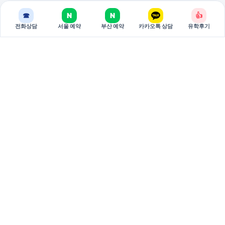
☎
N
N
👍
전화상담
서울 예약
부산 예약
카카오톡 상담
유학후기
BREAKEDU
브레이크에듀는 국가별 유학 상담과 관리형 준비 과정을 제공하는
유학 전문 기관입니다.
서울 주소: 서울특별시 서초구 강남대로 381 두산베어스텔 810호
(06620)
부산 주소: 부산시 부산진구 중앙대로 694 9층 3호 (47295)
대표: 권태원
사업자등록번호: 751-79-00026
02-598-7002