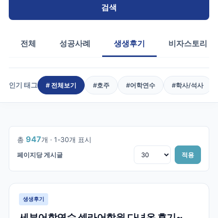
검색
전체
성공사례
생생후기
비자스토리
인기 태그
# 전체보기
#
호주
#
어학연수
#
학사/석사
1
/
32
947
총
개 ·
1
-
30
개 표시
페이지당 게시글
적용
생생후기
세부어학연수 셀라어학원 다녀온 후기~