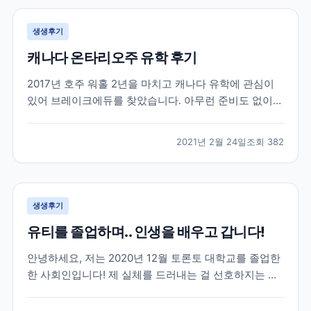
생생후기
캐나다 온타리오주 유학 후기
2017년 호주 워홀 2년을 마치고 캐나다 유학에 관심이
있어 브레이크에듀를 찾았습니다. 아무런 준비도 없이
유학을 가려고 캐나다 유학에대한 정보도 개념도 없이
무작정 찾아 가서 상담을 받았던게 벌써 4년이나 지났네
2021년 2월 24일
조회
382
요. 캐나다에 있는 여러 학교들과 학과들중에 저에게 맞
는 학교를 추천해주시고 그후로 필요한게 무엇인지 언제
까...
생생후기
유티를 졸업하며.. 인생을 배우고 갑니다!
안녕하세요, 저는 2020년 12월 토론토 대학교를 졸업한
한 사회인입니다! 제 실체를 드러내는 걸 선호하지는 않
지만 이 글이 코로나로 지치고 포기하려고 하는 분들께
조금이나마 희망이 되었으면 합니다~ 우선 저는 2016년