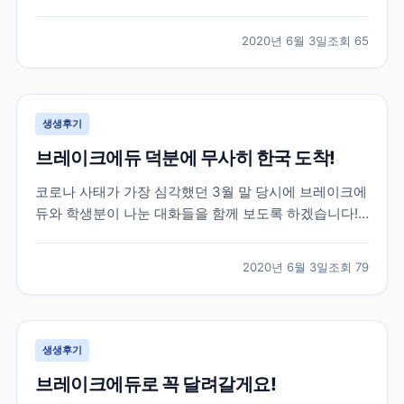
는데요. 특히나 한국으로 다시 돌아오셔야 하는 상황인
데 항공권 구하기가 하늘의 별따기...! 이런 긴급한 상황
2020년 6월 3일
조회
65
이었지만 브레이크에듀는 함께 걱정하고 최선을 다해 옆
에서 서포트 해드리는 게 맞다고 생각합니다. 하단 카톡
은...
생생후기
브레이크에듀 덕분에 무사히 한국 도착!
코로나 사태가 가장 심각했던 3월 말 당시에 브레이크에
듀와 학생분이 나눈 대화들을 함께 보도록 하겠습니다!
위 학생분께서는 3월 말 군대를 막 전역하시고 바로 캐
나다로 출국하신 학생분이셨는데요. 캐나다에서 6개월
2020년 6월 3일
조회
79
어학연수를 계획하셨지만 3개월 정도 공부 후, 코로나
사태로 인해 어쩔 수 없이 다시 한국으로 돌아오기로 하
였...
생생후기
브레이크에듀로 꼭 달려갈게요!