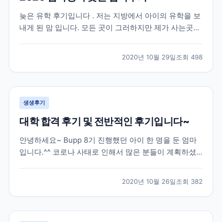
늦은 유학 후기입니다 . 저는 지방에서 아이의 유학을 보
내게 된 맘 입니다. 모든 곳이 그러하지만 제가 사는곳은
유학원이 없는곳 입니다. 2019 년 수능을 다 마치고 유학
을 가고 싶다는 아들의 뜻에 따라 아주 늦게 유학원을 알
2020년 10월 29일
조회
498
아보게 되었습니다 . 인터넷으로 “ 유학원 ” 을 검색해서
2-3 군데 전화를 했는데 대부분 바...
생생후기
대학 합격 후기 및 전반적인 후기입니다~
안녕하세요~ Bupp 8기 진행했던 아이 한 명을 둔 엄마
입니다.^^ 코로나 사태로 인해서 많은 분들이 계획하셨
던 유학이 틀어져서 속상하실텐데요, 모두 힘내서 극복
해보자 하고 유학을 망설이시는 분들께 조금이나마 도움
2020년 10월 26일
조회
382
이 될까 해서 늦게나마 작성해봅니다.*^^* 저희 아이는
한국에서 고3 수능까지 응시한 후 재수를 결정했던...