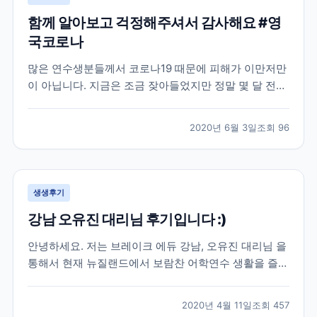
함께 알아보고 걱정해주셔서 감사해요 #영
국코로나
많은 연수생분들께서 코로나19 때문에 피해가 이만저만
이 아닙니다. 지금은 조금 잦아들었지만 정말 몇 달 전까
지만 해도 우리 브레이크에듀 선생님들도 이번 코로나19
로 인한 상황 속에서 학생분들의 연수 시작부터 끝까지
2020년 6월 3일
조회
96
함께 하며 꾸준히 소통을 유지하고 있는데요. 학생분들
입장에서는 정말 당황스럽기도 하고 무섭기도 하실 거예
요...
생생후기
강남 오유진 대리님 후기입니다 :)
안녕하세요. 저는 브레이크 에듀 강남, 오유진 대리님 을
통해서 현재 뉴질랜드에서 보람찬 어학연수 생활을 즐기
고 있는 학생입니다. 우선 많은 어학원들 가운데 브레이
크 에듀를 선택해서 이렇게 인연을 시작하게 된 배경에
2020년 4월 11일
조회
457
도 오유진 대리님의 친절함이 이유가 되었다고 생각합니