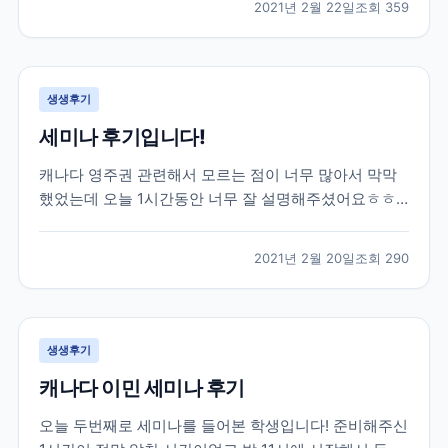
2021년 2월 22일
조회
359
권태원 실장님의 도움을 받아 토론토 대학교에 진학을
하게 되었습니다. 대학 진학 문제로 고민이 많았...
생생후기
세미나 후기입니다!
캐나다 영주권 관련해서 모르는 점이 너무 많아서 막막
했었는데 오늘 1시간동안 너무 잘 설명해주셨어요ㅎㅎ
엄청 유익한 시간이었습니다 제가 혼자 준비했었다면 놓
쳐버렸을 정보들도 잘알려주셨어용 덕분에 많이 배워갑
2021년 2월 20일
조회
290
니다 너무 감사드려요!
생생후기
캐나다 이민 세미나 후기
오늘 두번째로 세미나를 들어본 학생입니다! 준비해주신