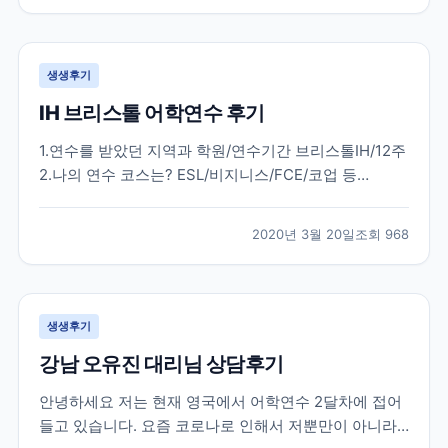
다. 한국에서 많은 준비 과정을 거치고 무사히 뉴질랜드
에...
생생후기
IH 브리스톨 어학연수 후기
1.연수를 받았던 지역과 학원/연수기간 브리스톨IH/12주
2.나의 연수 코스는? ESL/비지니스/FCE/코업 등
general english 20 3.학원과 지역을 처음에 선택한 이
유는? 처음부터 런던3개월 / 지방3개월을 결정하였고
2020년 3월 20일
조회
968
런던 외 지방지역은 런던과는 달리 조용하고 공부에 몰
두할 수 있는 지역을 원하였습니다....
생생후기
강남 오유진 대리님 상담후기
안녕하세요 저는 현재 영국에서 어학연수 2달차에 접어
들고 있습니다. 요즘 코로나로 인해서 저뿐만이 아니라