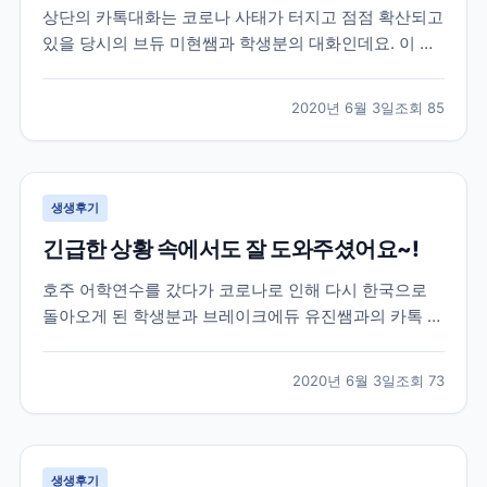
상단의 카톡대화는 코로나 사태가 터지고 점점 확산되고
있을 당시의 브듀 미현쌤과 학생분의 대화인데요. 이 학
생분은 2월 말 약 20주 간의 미국어학연수를 위해 샌프
란시스코로 출국을 하셨던 분이셨습니다. 학생분께서 출
2020년 6월 3일
조회
85
국하실 때만 해도 미국에는 코로나의 영향이 거의 없는
상황이라 무사히 출국을 하셨었는데요. 이제 막 적응하
면...
생생후기
긴급한 상황 속에서도 잘 도와주셨어요~!
호주 어학연수를 갔다가 코로나로 인해 다시 한국으로
돌아오게 된 학생분과 브레이크에듀 유진쌤과의 카톡 대
화로 후기를 함께 살펴볼게요. 학생분은 호주 어학연수
40주를 계획하시고 호주에 계셨었는데요. 코로나 사태
2020년 6월 3일
조회
73
로 인해 부모님께서 걱정이 되어 한국으로 돌아오는 항
공권을 구매하여 보내주셨습니다. 급하게 연락을 주셔서
학원에...
생생후기