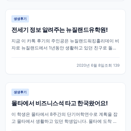
루대학교를 목표로 가고싶다하길래 브레이크에듀를 알
게 되었고,...
생생후기
전세기 정보 알려주는 뉴질랜드유학원!
지금 이 카톡 후기의 주인공은 뉴질랜드워킹홀리데이 비
자로 뉴질랜드에서 1년동안 생활하고 있던 친구로 돌아
오는 날이 약 2달정도 남은 학생이었어요! 그 러나 아시
는 것 처럼 전 세계적으로 코로나19가 터지고 상황이 긴
2020년 6월 8일
조회
139
급해지면서 항공권에 대해 고민을 하기 시작했는데요!
그러던 중 주한 뉴질랜드 대사관에서 공지한 전세기 소
식이...
생생후기
몰타에서 비즈니스석 타고 한국왔어요!
이 학생은 몰타에서 8주간의 단기어학연수로 계획을 잡
고 몰타에서 생활하고 있던 학생입니다. 몰타에 도착 후
4주동안 정말 재미있는 몰타어학연수 생활을 하고 있던