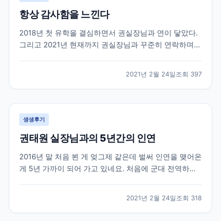
항상 감사함을 느낀다
2018년 첫 유학을 결심하면서 권실장님과 연이 닿았다.
그리고 2021년 현재까지 권실장님과 꾸준히 연락하며
지낸다. 사실 유학을 하다보면 부모님, 친구들에게 털어
놓지 못하는 고민들도 많다. 그들이 내 고민에 깊게 공감
2021년 2월 24일
조회
397
해줄만큼 캐나다 사정을 잘 알지도 못하거니와 그들이
해 줄 수 있는건 정서적이 도움들 밖에 없다. 그...
생생후기
권태원 실장님과의 5년간의 인연
2016년 말 처음 뵌 게 엊그제 같은데 벌써 인연을 맺어온
게 5년 가까이 되어 가고 있네요. 처음에 군대 전역하기
직전에 쌤 찾아가서 전역하면 이렇게 저렇게 할거에요
상담받았던 생각이 납니다. 무작정 그냥 외국으로 학교
2021년 2월 24일
조회
318
가야지 마음먹고 상담 신청하고 찾아 갔었는데 열정을
다하여 상담을 해 주셨습니다. 불안감에 가득차고...