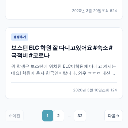
많은 분들이 난감해 하실거같아요. 모두들 부디 이 난관
을 잘 해결하셨으면 좋겠습니다! 작년 8월, 어학연수를
2020년 3월 20일
조회
524
결정하고 나서 무작정 제일 먼저 눈에 띈 브레이크에듀
에 연락해서 상담을 하였습니다. 그 당시에는 정확히 어
디...
생생후기
보스턴 ELC 학원 잘 다니고있어요 #숙소 #
국적비 #코로나
위 학생은 보스턴에 위치한 ELC어학원에 다니고 계시는
데요! 학원에 혼자 한국인이랍니다. 와우 ㅎㅎㅎ 대신 프
랑스 단체학생들이 왔나보네요 불어와 영어, 중국어까지
ㅋㅋ 그래도 한국인 없으니 영어로 말해야되는 환경이네
2020년 3월 10일
조회
124
요~! 숙소도 넘 좋아서 집 알아보면서 숙소 연장하셨네
요 ㅎㅎ 좋은 집을 꼭 구하시길! 외국학생들은 아무래...
←
이전
1
2
…
32
다음
→