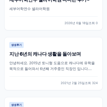
세부어학연수 셀라어학원
2026년 6월 18일
조회
0
생생후기
지난 6년의 캐나다 생활을 돌아보며
안녕하세요. 2015년 토니형 도움으로 캐나다에 유학을
목적으로 들어와서 6년째 거주중인 직장인 입니다.
2015년 군 생활중에 캐나다 워털루 대학에 흥미를 느껴
서 브레이크 에듀를 방문 했을때 부터 벌써 6년이라는
2021년 2월 25일
조회
324
시간이 지났네요. 캐나다라는 나라가 어디에 있는지도
몰랐던 제가 군 복무중에 수많은 유학원들 중에서 브레
이크...
생생후기