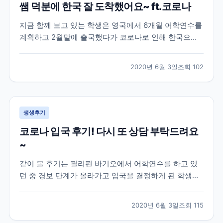
쌤 덕분에 한국 잘 도착했어요~ ft.코로나
지금 함께 보고 있는 학생은 영국에서 6개월 어학연수를
계획하고 2월말에 출국했다가 코로나로 인해 한국으로
다시 돌아온 학생의 이야기인데요! 이 학생은 영국 지역
중에서도 카디프라는 지역에서 어학연수를 진행한 학생
2020년 6월 3일
조회
102
으로 아무래도 시기가 시기인지라 돌아오는 항공편을 구
하기 어렵다보니 브레이크에듀 쌤에게 항공권에 대한 조
언과...
생생후기
코로나 입국 후기! 다시 또 상담 부탁드려요
~
같이 볼 후기는 필리핀 바기오에서 어학연수를 하고 있
던 중 경보 단계가 올라가고 입국을 결정하게 된 학생과
의 대화인데요! 하지만 외출 금지, 이동 자제, 대중교통
이용 제한 등의 코로나로 인한 정부 지침에 의해 학생분
2020년 6월 3일
조회
115
이 한국으로 귀국하기 위해 이용해야 하는 상황인데도