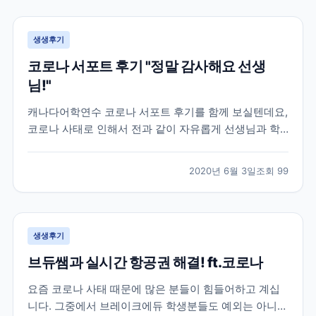
공항까지 이동조차 어려워 지던 상황이라 상황이 매우
급...
생생후기
코로나 서포트 후기 "정말 감사해요 선생
님!"
캐나다어학연수 코로나 서포트 후기를 함께 보실텐데요,
코로나 사태로 인해서 전과 같이 자유롭게 선생님과 학
생들이 마주보며 이야기할 수 없어졌습니다. 대부분의
캐나다 학원들은 코로나 학산 방지 및 학생분들의 안전
2020년 6월 3일
조회
99
을 위해 선생님과 학생들이 화상으로 수업하는 온라인
강의로 대체되었는데요. 학원 직원분들도 우리나라와 같
이 재택근...
생생후기
브듀쌤과 실시간 항공권 해결! ft.코로나
요즘 코로나 사태 때문에 많은 분들이 힘들어하고 계십
니다. 그중에서 브레이크에듀 학생분들도 예외는 아니었