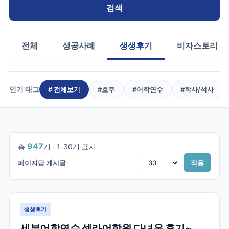
검색
전체
성공사례
생생후기
비자스토리
인기 태그
# 전체보기
#
호주
#
어학연수
#
학사/석사
1
/
32
947
총
개 ·
1
-
30
개 표시
페이지당 게시글
적용
생생후기
세부어학연수 셀라어학원 다녀온 후기~