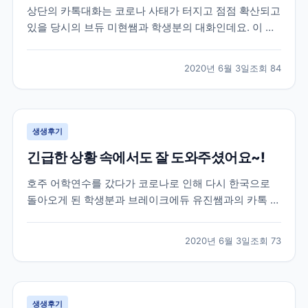
상단의 카톡대화는 코로나 사태가 터지고 점점 확산되고
있을 당시의 브듀 미현쌤과 학생분의 대화인데요. 이 학
생분은 2월 말 약 20주 간의 미국어학연수를 위해 샌프
란시스코로 출국을 하셨던 분이셨습니다. 학생분께서 출
2020년 6월 3일
조회
84
국하실 때만 해도 미국에는 코로나의 영향이 거의 없는
상황이라 무사히 출국을 하셨었는데요. 이제 막 적응하
면...
생생후기
긴급한 상황 속에서도 잘 도와주셨어요~!
호주 어학연수를 갔다가 코로나로 인해 다시 한국으로
돌아오게 된 학생분과 브레이크에듀 유진쌤과의 카톡 대
화로 후기를 함께 살펴볼게요. 학생분은 호주 어학연수
40주를 계획하시고 호주에 계셨었는데요. 코로나 사태
2020년 6월 3일
조회
73
로 인해 부모님께서 걱정이 되어 한국으로 돌아오는 항
공권을 구매하여 보내주셨습니다. 급하게 연락을 주셔서
학원에...
생생후기