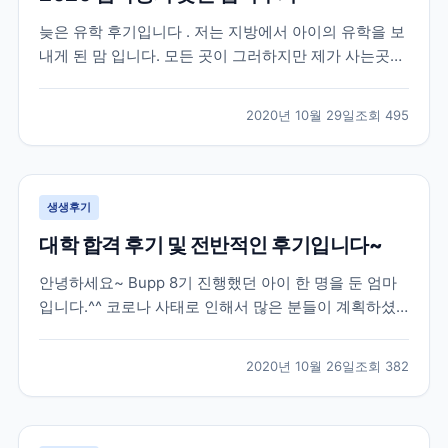
늦은 유학 후기입니다 . 저는 지방에서 아이의 유학을 보
내게 된 맘 입니다. 모든 곳이 그러하지만 제가 사는곳은
유학원이 없는곳 입니다. 2019 년 수능을 다 마치고 유학
을 가고 싶다는 아들의 뜻에 따라 아주 늦게 유학원을 알
2020년 10월 29일
조회
495
아보게 되었습니다 . 인터넷으로 “ 유학원 ” 을 검색해서
2-3 군데 전화를 했는데 대부분 바...
생생후기
대학 합격 후기 및 전반적인 후기입니다~
안녕하세요~ Bupp 8기 진행했던 아이 한 명을 둔 엄마
입니다.^^ 코로나 사태로 인해서 많은 분들이 계획하셨
던 유학이 틀어져서 속상하실텐데요, 모두 힘내서 극복
해보자 하고 유학을 망설이시는 분들께 조금이나마 도움
2020년 10월 26일
조회
382
이 될까 해서 늦게나마 작성해봅니다.*^^* 저희 아이는
한국에서 고3 수능까지 응시한 후 재수를 결정했던...