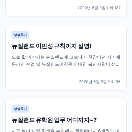
도중, 몰타에서도 코로나여파가 미치게 되어 불가피하게
2020년 6월 3일
조회
187
코로나로 인한 공항 폐쇄 등의 소식등을 전하게 되었는
데요! 이 학생은 학업을 잠시 멈추고 한국으로 돌아오기
로...
생생후기
뉴질랜드 이민성 규칙까지 설명!
오늘 할 이야기는 뉴질랜드에 코로나가 한창이던 시기에
온라인 수업 및 뉴질랜드어학원에 대한 불만사항이 생겼
을 때, 학생의 요청을 어학원에 전달하고 중간에서 비자
와 학업 기간까지 조정해드렸던 이야기를 전하려고 합니
2020년 6월 3일
조회
96
다. 이 학생은 뉴질랜드어학연수 6개월을 계획하고 떠난
학생인데, 3개월차에 뉴질랜드가 코로나로 인한 락다운
이...
생생후기
뉴질랜드 유학원 업무 어디까지~?
지금 보여 드릴 학생은 뉴질랜드 웰링턴에서 6개월의 어