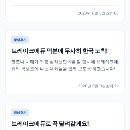
는데요. 특히나 한국으로 다시 돌아오셔야 하는 상황인
데 항공권 구하기가 하늘의 별따기...! 이런 긴급한 상황
2020년 6월 3일
조회
65
이었지만 브레이크에듀는 함께 걱정하고 최선을 다해 옆
에서 서포트 해드리는 게 맞다고 생각합니다. 하단 카톡
은...
생생후기
브레이크에듀 덕분에 무사히 한국 도착!
코로나 사태가 가장 심각했던 3월 말 당시에 브레이크에
듀와 학생분이 나눈 대화들을 함께 보도록 하겠습니다!
위 학생분께서는 3월 말 군대를 막 전역하시고 바로 캐
나다로 출국하신 학생분이셨는데요. 캐나다에서 6개월
2020년 6월 3일
조회
79
어학연수를 계획하셨지만 3개월 정도 공부 후, 코로나
사태로 인해 어쩔 수 없이 다시 한국으로 돌아오기로 하
였...
생생후기
브레이크에듀로 꼭 달려갈게요!