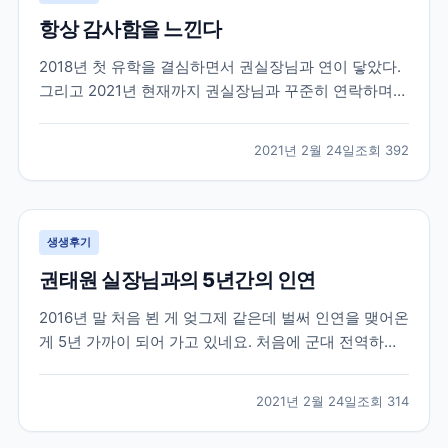
항상 감사함을 느낀다
2018년 첫 유학을 결심하면서 권실장님과 연이 닿았다.
그리고 2021년 현재까지 권실장님과 꾸준히 연락하며
지낸다. 사실 유학을 하다보면 부모님, 친구들에게 털어
놓지 못하는 고민들도 많다. 그들이 내 고민에 깊게 공감
2021년 2월 24일
조회
392
해줄만큼 캐나다 사정을 잘 알지도 못하거니와 그들이
해 줄 수 있는건 정서적이 도움들 밖에 없다. 그...
생생후기
권태원 실장님과의 5년간의 인연
2016년 말 처음 뵌 게 엊그제 같은데 벌써 인연을 맺어온
게 5년 가까이 되어 가고 있네요. 처음에 군대 전역하기
직전에 쌤 찾아가서 전역하면 이렇게 저렇게 할거에요
상담받았던 생각이 납니다. 무작정 그냥 외국으로 학교
2021년 2월 24일
조회
314
가야지 마음먹고 상담 신청하고 찾아 갔었는데 열정을
다하여 상담을 해 주셨습니다. 불안감에 가득차고...