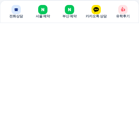
☎
N
N
👍
전화상담
서울 예약
부산 예약
카카오톡 상담
유학후기
BREAKEDU
브레이크에듀는 국가별 유학 상담과 관리형 준비 과정을 제공하는
유학 전문 기관입니다.
서울 주소: 서울특별시 서초구 강남대로 381 두산베어스텔 810호
(06620)
부산 주소: 부산시 부산진구 중앙대로 694 9층 3호 (47295)
대표: 권태원
사업자등록번호: 751-79-00026
02-598-7002