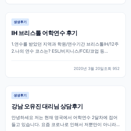
다. 한국에서 많은 준비 과정을 거치고 무사히 뉴질랜드
에...
생생후기
IH 브리스톨 어학연수 후기
1.연수를 받았던 지역과 학원/연수기간 브리스톨IH/12주
2.나의 연수 코스는? ESL/비지니스/FCE/코업 등
general english 20 3.학원과 지역을 처음에 선택한 이
유는? 처음부터 런던3개월 / 지방3개월을 결정하였고
2020년 3월 20일
조회
952
런던 외 지방지역은 런던과는 달리 조용하고 공부에 몰
두할 수 있는 지역을 원하였습니다....
생생후기
강남 오유진 대리님 상담후기
안녕하세요 저는 현재 영국에서 어학연수 2달차에 접어
들고 있습니다. 요즘 코로나로 인해서 저뿐만이 아니라