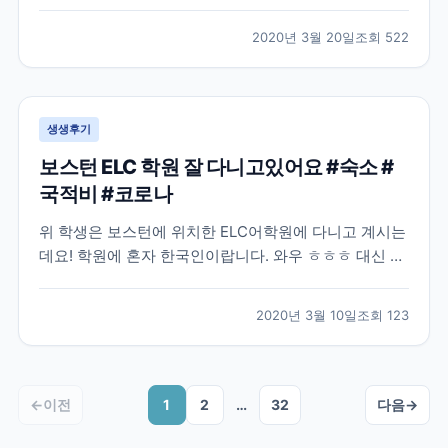
많은 분들이 난감해 하실거같아요. 모두들 부디 이 난관
을 잘 해결하셨으면 좋겠습니다! 작년 8월, 어학연수를
2020년 3월 20일
조회
522
결정하고 나서 무작정 제일 먼저 눈에 띈 브레이크에듀
에 연락해서 상담을 하였습니다. 그 당시에는 정확히 어
디...
생생후기
보스턴 ELC 학원 잘 다니고있어요 #숙소 #
국적비 #코로나
위 학생은 보스턴에 위치한 ELC어학원에 다니고 계시는
데요! 학원에 혼자 한국인이랍니다. 와우 ㅎㅎㅎ 대신 프
랑스 단체학생들이 왔나보네요 불어와 영어, 중국어까지
ㅋㅋ 그래도 한국인 없으니 영어로 말해야되는 환경이네
2020년 3월 10일
조회
123
요~! 숙소도 넘 좋아서 집 알아보면서 숙소 연장하셨네
요 ㅎㅎ 좋은 집을 꼭 구하시길! 외국학생들은 아무래...
←
이전
1
2
…
32
다음
→