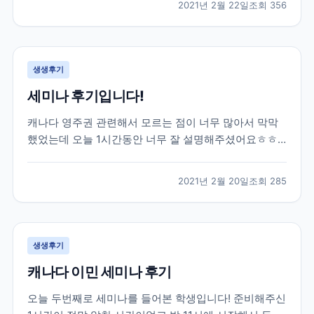
2021년 2월 22일
조회
356
권태원 실장님의 도움을 받아 토론토 대학교에 진학을
하게 되었습니다. 대학 진학 문제로 고민이 많았...
생생후기
세미나 후기입니다!
캐나다 영주권 관련해서 모르는 점이 너무 많아서 막막
했었는데 오늘 1시간동안 너무 잘 설명해주셨어요ㅎㅎ
엄청 유익한 시간이었습니다 제가 혼자 준비했었다면 놓
쳐버렸을 정보들도 잘알려주셨어용 덕분에 많이 배워갑
2021년 2월 20일
조회
285
니다 너무 감사드려요!
생생후기
캐나다 이민 세미나 후기
오늘 두번째로 세미나를 들어본 학생입니다! 준비해주신