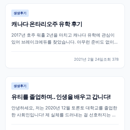
생생후기
캐나다 온타리오주 유학 후기
2017년 호주 워홀 2년을 마치고 캐나다 유학에 관심이
있어 브레이크에듀를 찾았습니다. 아무런 준비도 없이
유학을 가려고 캐나다 유학에대한 정보도 개념도 없이
무작정 찾아 가서 상담을 받았던게 벌써 4년이나 지났네
2021년 2월 24일
조회
378
요. 캐나다에 있는 여러 학교들과 학과들중에 저에게 맞
는 학교를 추천해주시고 그후로 필요한게 무엇인지 언제
까...
생생후기
유티를 졸업하며.. 인생을 배우고 갑니다!
안녕하세요, 저는 2020년 12월 토론토 대학교를 졸업한
한 사회인입니다! 제 실체를 드러내는 걸 선호하지는 않
지만 이 글이 코로나로 지치고 포기하려고 하는 분들께
조금이나마 희망이 되었으면 합니다~ 우선 저는 2016년