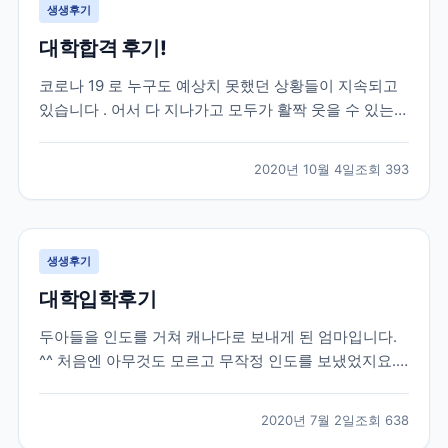
생생후기
대학합격 후기!
코로나 19 로 누구도 예상치 못했던 상황들이 지속되고
있습니다 . 어서 다 지나가고 모두가 활짝 웃을 수 있는
날들이 빨리 오기를 진심으로 희망합니다 . 모두 힘내시
고 , 함께 잘 극복해 보아요 ~. 자녀유학을 고민하시는 분
2020년 10월 4일
조회
393
들이 제 후기를 통해 결정하시는 데 조금이나마 도움이
되길 바라는 마음에 글을 올려 봅니다 . 제...
생생후기
대학입학후기
두아들을 인도를 거쳐 캐나다로 보내게 된 엄마입니다.
^^ 처음엔 아무것도 모르고 무작정 인도를 보냈었지요.
그때당시 유학원은 그냥 유학 수속만 해주고 현지에 애
들이 도착하고나서는 신경써주는 부분은 하나도 없었습
2020년 7월 2일
조회
638
니다. 그러다가 큰아들이 캐나다에 정착하고싶고, 워터