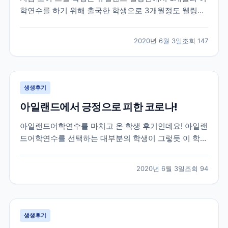
학연수를 하기 위해 출국한 학생으로 3개월정도 웰링턴
생활을 하고 있던 친구인데요! 브레이크에듀 선생님들이
매일하는 업무 중 하나인 학생들의 안부와 현지 생활 체
2020년 6월 3일
조회
147
크를 위해 대화를 나누면서 받은 카톡이랍니다! 그럼 먼
저 가장 궁금해 하실 학생과의 카톡 후기 먼저 함께 보...
생생후기
아일랜드에서 긍정으로 피한 코로나!
아일랜드어학연수를 마치고 온 학생 후기인데요! 아일랜
드어학연수를 선택하는 대부분의 학생이 그렇듯 이 학생
역시 아일랜드에서 영어공부도 하고 아르바이트도 할 수
있는 work&study 프로그램을 선택해 25주 학업과 8주
2020년 6월 3일
조회
94
의 워킹홀리데이로 총 33주간의 체류를 목표로 아일랜
드에 작년 11월에 출국한 학생이랍니다! 아쉽게도...
생생후기