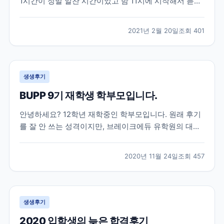
1시간이 정말 알찬 시간이었고 밤 11시에 시작해서 듣기
쉬운 시간은 아니었지만 그 시간에 놀지않고 듣기를 잘
했다는 생각이 드네요ㅎㅎ 세미나가 아니었다면 관심도
2021년 2월 20일
조회
401
가지지 않았다가 미리 준비를 못해 나중에 후회를 했을
뻔한 엄청 중요한 이야기들을 해주셨고 그 이야기들도
딱...
생생후기
BUPP 9기 재학생 학부모입니다.
안녕하세요? 12학년 재학중인 학부모입니다. 원래 후기
를 잘 안 쓰는 성격이지만, 브레이크에듀 유학원의 대학
입시 준비에 대한 체계적 관리에 큰 도움을 받아 유학중
이거나, 유학을 계획중이신 학부모님들께 도움이 되고자
2020년 11월 24일
조회
457
몇자 적어 봅니다. 조기유학으로는 늦은 고1 봄, 강남 모
유학원의 권유로 토론토의 대형사립고등학교로 갔으
나,...
생생후기
2020 입학생의 늦은 합격후기