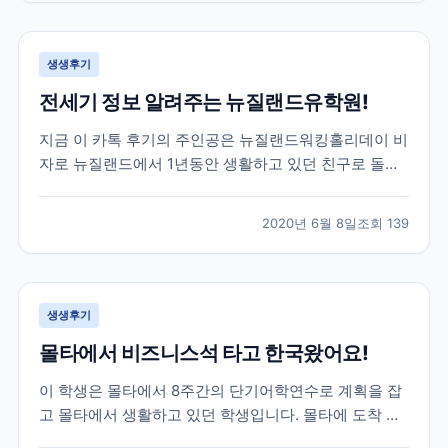
루대학교를 목표로 가고싶다하길래 브레이크에듀를 알
게 되었고,...
생생후기
전세기 정보 알려주는 뉴질랜드유학원!
지금 이 카톡 후기의 주인공은 뉴질랜드워킹홀리데이 비
자로 뉴질랜드에서 1년동안 생활하고 있던 친구로 돌아
오는 날이 약 2달정도 남은 학생이었어요! 그 러나 아시
는 것 처럼 전 세계적으로 코로나19가 터지고 상황이 긴
2020년 6월 8일
조회
139
급해지면서 항공권에 대해 고민을 하기 시작했는데요!
그러던 중 주한 뉴질랜드 대사관에서 공지한 전세기 소
식이...
생생후기
몰타에서 비즈니스석 타고 한국왔어요!
이 학생은 몰타에서 8주간의 단기어학연수로 계획을 잡
고 몰타에서 생활하고 있던 학생입니다. 몰타에 도착 후
4주동안 정말 재미있는 몰타어학연수 생활을 하고 있던