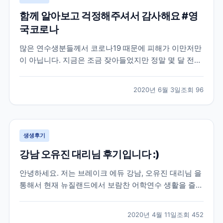
함께 알아보고 걱정해주셔서 감사해요 #영
국코로나
많은 연수생분들께서 코로나19 때문에 피해가 이만저만
이 아닙니다. 지금은 조금 잦아들었지만 정말 몇 달 전까
지만 해도 우리 브레이크에듀 선생님들도 이번 코로나19
로 인한 상황 속에서 학생분들의 연수 시작부터 끝까지
2020년 6월 3일
조회
96
함께 하며 꾸준히 소통을 유지하고 있는데요. 학생분들
입장에서는 정말 당황스럽기도 하고 무섭기도 하실 거예
요...
생생후기
강남 오유진 대리님 후기입니다 :)
안녕하세요. 저는 브레이크 에듀 강남, 오유진 대리님 을
통해서 현재 뉴질랜드에서 보람찬 어학연수 생활을 즐기
고 있는 학생입니다. 우선 많은 어학원들 가운데 브레이
크 에듀를 선택해서 이렇게 인연을 시작하게 된 배경에
2020년 4월 11일
조회
452
도 오유진 대리님의 친절함이 이유가 되었다고 생각합니