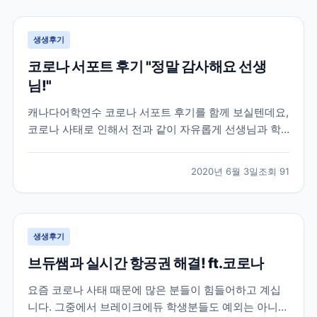
공항까지 이동조차 어려워 지던 상황이라 상황이 매우
급...
생생후기
코로나 서포트 후기 "정말 감사해요 선생
님!"
캐나다어학연수 코로나 서포트 후기를 함께 보실텐데요,
코로나 사태로 인해서 전과 같이 자유롭게 선생님과 학
생들이 마주보며 이야기할 수 없어졌습니다. 대부분의
캐나다 학원들은 코로나 학산 방지 및 학생분들의 안전
2020년 6월 3일
조회
91
을 위해 선생님과 학생들이 화상으로 수업하는 온라인
강의로 대체되었는데요. 학원 직원분들도 우리나라와 같
이 재택근...
생생후기
브듀쌤과 실시간 항공권 해결! ft.코로나
요즘 코로나 사태 때문에 많은 분들이 힘들어하고 계십
니다. 그중에서 브레이크에듀 학생분들도 예외는 아니었