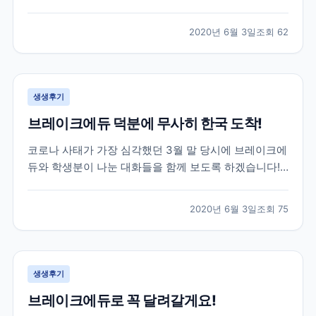
는데요. 특히나 한국으로 다시 돌아오셔야 하는 상황인
데 항공권 구하기가 하늘의 별따기...! 이런 긴급한 상황
2020년 6월 3일
조회
62
이었지만 브레이크에듀는 함께 걱정하고 최선을 다해 옆
에서 서포트 해드리는 게 맞다고 생각합니다. 하단 카톡
은...
생생후기
브레이크에듀 덕분에 무사히 한국 도착!
코로나 사태가 가장 심각했던 3월 말 당시에 브레이크에
듀와 학생분이 나눈 대화들을 함께 보도록 하겠습니다!
위 학생분께서는 3월 말 군대를 막 전역하시고 바로 캐
나다로 출국하신 학생분이셨는데요. 캐나다에서 6개월
2020년 6월 3일
조회
75
어학연수를 계획하셨지만 3개월 정도 공부 후, 코로나
사태로 인해 어쩔 수 없이 다시 한국으로 돌아오기로 하
였...
생생후기
브레이크에듀로 꼭 달려갈게요!