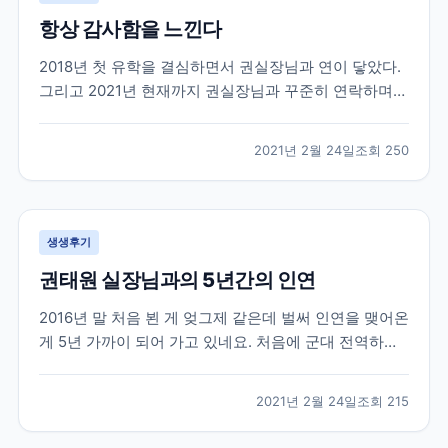
항상 감사함을 느낀다
2018년 첫 유학을 결심하면서 권실장님과 연이 닿았다.
그리고 2021년 현재까지 권실장님과 꾸준히 연락하며
지낸다. 사실 유학을 하다보면 부모님, 친구들에게 털어
놓지 못하는 고민들도 많다. 그들이 내 고민에 깊게 공감
2021년 2월 24일
조회
250
해줄만큼 캐나다 사정을 잘 알지도 못하거니와 그들이
해 줄 수 있는건 정서적이 도움들 밖에 없다. 그...
생생후기
권태원 실장님과의 5년간의 인연
2016년 말 처음 뵌 게 엊그제 같은데 벌써 인연을 맺어온
게 5년 가까이 되어 가고 있네요. 처음에 군대 전역하기
직전에 쌤 찾아가서 전역하면 이렇게 저렇게 할거에요
상담받았던 생각이 납니다. 무작정 그냥 외국으로 학교
2021년 2월 24일
조회
215
가야지 마음먹고 상담 신청하고 찾아 갔었는데 열정을
다하여 상담을 해 주셨습니다. 불안감에 가득차고...