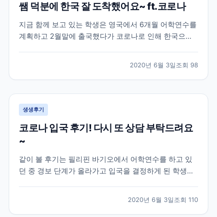
쌤 덕분에 한국 잘 도착했어요~ ft.코로나
지금 함께 보고 있는 학생은 영국에서 6개월 어학연수를
계획하고 2월말에 출국했다가 코로나로 인해 한국으로
다시 돌아온 학생의 이야기인데요! 이 학생은 영국 지역
중에서도 카디프라는 지역에서 어학연수를 진행한 학생
2020년 6월 3일
조회
98
으로 아무래도 시기가 시기인지라 돌아오는 항공편을 구
하기 어렵다보니 브레이크에듀 쌤에게 항공권에 대한 조
언과...
생생후기
코로나 입국 후기! 다시 또 상담 부탁드려요
~
같이 볼 후기는 필리핀 바기오에서 어학연수를 하고 있
던 중 경보 단계가 올라가고 입국을 결정하게 된 학생과
의 대화인데요! 하지만 외출 금지, 이동 자제, 대중교통
이용 제한 등의 코로나로 인한 정부 지침에 의해 학생분
2020년 6월 3일
조회
110
이 한국으로 귀국하기 위해 이용해야 하는 상황인데도