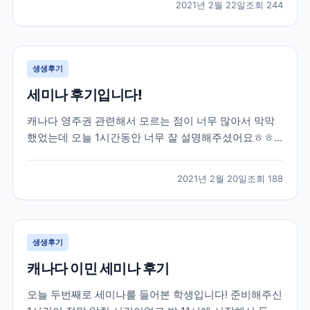
2021년 2월 22일
조회
244
권태원 실장님의 도움을 받아 토론토 대학교에 진학을
하게 되었습니다. 대학 진학 문제로 고민이 많았...
생생후기
세미나 후기입니다!
캐나다 영주권 관련해서 모르는 점이 너무 많아서 막막
했었는데 오늘 1시간동안 너무 잘 설명해주셨어요ㅎㅎ
엄청 유익한 시간이었습니다 제가 혼자 준비했었다면 놓
쳐버렸을 정보들도 잘알려주셨어용 덕분에 많이 배워갑
2021년 2월 20일
조회
188
니다 너무 감사드려요!
생생후기
캐나다 이민 세미나 후기
오늘 두번째로 세미나를 들어본 학생입니다! 준비해주신