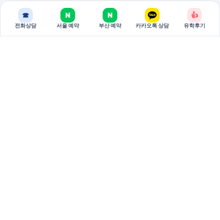
☎
N
N
👍
전화상담
서울 예약
부산 예약
카카오톡 상담
유학후기
BREAKEDU
브레이크에듀는 국가별 유학 상담과 관리형 준비 과정을 제공하는
유학 전문 기관입니다.
서울 주소: 서울특별시 서초구 강남대로 381 두산베어스텔 810호
(06620)
부산 주소: 부산시 부산진구 중앙대로 694 9층 3호 (47295)
대표: 권태원
사업자등록번호: 751-79-00026
02-598-7002