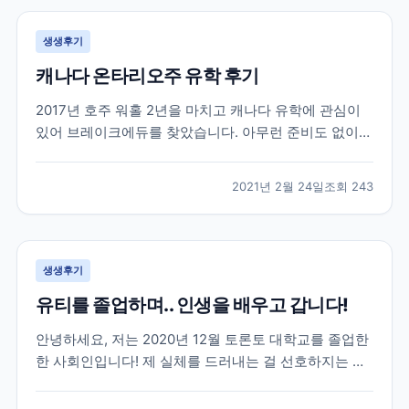
생생후기
캐나다 온타리오주 유학 후기
2017년 호주 워홀 2년을 마치고 캐나다 유학에 관심이
있어 브레이크에듀를 찾았습니다. 아무런 준비도 없이
유학을 가려고 캐나다 유학에대한 정보도 개념도 없이
무작정 찾아 가서 상담을 받았던게 벌써 4년이나 지났네
2021년 2월 24일
조회
243
요. 캐나다에 있는 여러 학교들과 학과들중에 저에게 맞
는 학교를 추천해주시고 그후로 필요한게 무엇인지 언제
까...
생생후기
유티를 졸업하며.. 인생을 배우고 갑니다!
안녕하세요, 저는 2020년 12월 토론토 대학교를 졸업한
한 사회인입니다! 제 실체를 드러내는 걸 선호하지는 않
지만 이 글이 코로나로 지치고 포기하려고 하는 분들께
조금이나마 희망이 되었으면 합니다~ 우선 저는 2016년