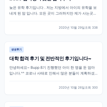
늦은 유학 후기입니다 . 저는 지방에서 아이의 유학을 보
내게 된 맘 입니다. 모든 곳이 그러하지만 제가 사는곳은
유학원이 없는곳 입니다. 2019 년 수능을 다 마치고 유학
을 가고 싶다는 아들의 뜻에 따라 아주 늦게 유학원을 알
2020년 10월 29일
조회
338
아보게 되었습니다 . 인터넷으로 “ 유학원 ” 을 검색해서
2-3 군데 전화를 했는데 대부분 바...
생생후기
대학 합격 후기 및 전반적인 후기입니다~
안녕하세요~ Bupp 8기 진행했던 아이 한 명을 둔 엄마
입니다.^^ 코로나 사태로 인해서 많은 분들이 계획하셨
던 유학이 틀어져서 속상하실텐데요, 모두 힘내서 극복
해보자 하고 유학을 망설이시는 분들께 조금이나마 도움
2020년 10월 26일
조회
300
이 될까 해서 늦게나마 작성해봅니다.*^^* 저희 아이는
한국에서 고3 수능까지 응시한 후 재수를 결정했던...