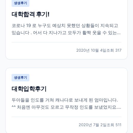
생생후기
대학합격 후기!
코로나 19 로 누구도 예상치 못했던 상황들이 지속되고
있습니다 . 어서 다 지나가고 모두가 활짝 웃을 수 있는
날들이 빨리 오기를 진심으로 희망합니다 . 모두 힘내시
고 , 함께 잘 극복해 보아요 ~. 자녀유학을 고민하시는 분
2020년 10월 4일
조회
317
들이 제 후기를 통해 결정하시는 데 조금이나마 도움이
되길 바라는 마음에 글을 올려 봅니다 . 제...
생생후기
대학입학후기
두아들을 인도를 거쳐 캐나다로 보내게 된 엄마입니다.
^^ 처음엔 아무것도 모르고 무작정 인도를 보냈었지요.
그때당시 유학원은 그냥 유학 수속만 해주고 현지에 애
들이 도착하고나서는 신경써주는 부분은 하나도 없었습
2020년 7월 2일
조회
511
니다. 그러다가 큰아들이 캐나다에 정착하고싶고, 워터