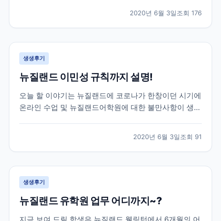
도중, 몰타에서도 코로나여파가 미치게 되어 불가피하게
2020년 6월 3일
조회
176
코로나로 인한 공항 폐쇄 등의 소식등을 전하게 되었는
데요! 이 학생은 학업을 잠시 멈추고 한국으로 돌아오기
로...
생생후기
뉴질랜드 이민성 규칙까지 설명!
오늘 할 이야기는 뉴질랜드에 코로나가 한창이던 시기에
온라인 수업 및 뉴질랜드어학원에 대한 불만사항이 생겼
을 때, 학생의 요청을 어학원에 전달하고 중간에서 비자
와 학업 기간까지 조정해드렸던 이야기를 전하려고 합니
2020년 6월 3일
조회
91
다. 이 학생은 뉴질랜드어학연수 6개월을 계획하고 떠난
학생인데, 3개월차에 뉴질랜드가 코로나로 인한 락다운
이...
생생후기
뉴질랜드 유학원 업무 어디까지~?
지금 보여 드릴 학생은 뉴질랜드 웰링턴에서 6개월의 어