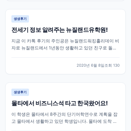
루대학교를 목표로 가고싶다하길래 브레이크에듀를 알
게 되었고,...
생생후기
전세기 정보 알려주는 뉴질랜드유학원!
지금 이 카톡 후기의 주인공은 뉴질랜드워킹홀리데이 비
자로 뉴질랜드에서 1년동안 생활하고 있던 친구로 돌아
오는 날이 약 2달정도 남은 학생이었어요! 그 러나 아시
는 것 처럼 전 세계적으로 코로나19가 터지고 상황이 긴
2020년 6월 8일
조회
130
급해지면서 항공권에 대해 고민을 하기 시작했는데요!
그러던 중 주한 뉴질랜드 대사관에서 공지한 전세기 소
식이...
생생후기
몰타에서 비즈니스석 타고 한국왔어요!
이 학생은 몰타에서 8주간의 단기어학연수로 계획을 잡
고 몰타에서 생활하고 있던 학생입니다. 몰타에 도착 후
4주동안 정말 재미있는 몰타어학연수 생활을 하고 있던