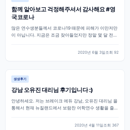
함께 알아보고 걱정해주셔서 감사해요 #영
국코로나
많은 연수생분들께서 코로나19 때문에 피해가 이만저만
이 아닙니다. 지금은 조금 잦아들었지만 정말 몇 달 전까
지만 해도 우리 브레이크에듀 선생님들도 이번 코로나19
로 인한 상황 속에서 학생분들의 연수 시작부터 끝까지
2020년 6월 3일
조회
92
함께 하며 꾸준히 소통을 유지하고 있는데요. 학생분들
입장에서는 정말 당황스럽기도 하고 무섭기도 하실 거예
요...
생생후기
강남 오유진 대리님 후기입니다 :)
안녕하세요. 저는 브레이크 에듀 강남, 오유진 대리님 을
통해서 현재 뉴질랜드에서 보람찬 어학연수 생활을 즐기
고 있는 학생입니다. 우선 많은 어학원들 가운데 브레이
크 에듀를 선택해서 이렇게 인연을 시작하게 된 배경에
2020년 4월 11일
조회
367
도 오유진 대리님의 친절함이 이유가 되었다고 생각합니