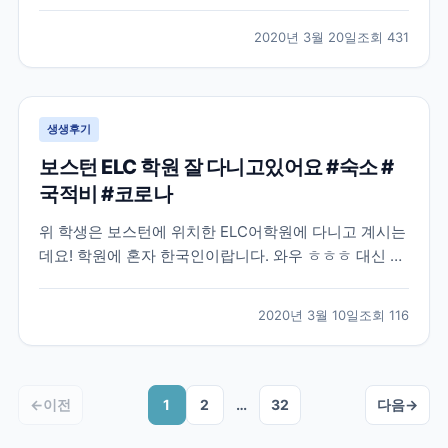
많은 분들이 난감해 하실거같아요. 모두들 부디 이 난관
을 잘 해결하셨으면 좋겠습니다! 작년 8월, 어학연수를
2020년 3월 20일
조회
431
결정하고 나서 무작정 제일 먼저 눈에 띈 브레이크에듀
에 연락해서 상담을 하였습니다. 그 당시에는 정확히 어
디...
생생후기
보스턴 ELC 학원 잘 다니고있어요 #숙소 #
국적비 #코로나
위 학생은 보스턴에 위치한 ELC어학원에 다니고 계시는
데요! 학원에 혼자 한국인이랍니다. 와우 ㅎㅎㅎ 대신 프
랑스 단체학생들이 왔나보네요 불어와 영어, 중국어까지
ㅋㅋ 그래도 한국인 없으니 영어로 말해야되는 환경이네
2020년 3월 10일
조회
116
요~! 숙소도 넘 좋아서 집 알아보면서 숙소 연장하셨네
요 ㅎㅎ 좋은 집을 꼭 구하시길! 외국학생들은 아무래...
←
이전
1
2
…
32
다음
→