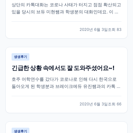
상단의 카톡대화는 코로나 사태가 터지고 점점 확산되고
있을 당시의 브듀 미현쌤과 학생분의 대화인데요. 이 학
생분은 2월 말 약 20주 간의 미국어학연수를 위해 샌프
란시스코로 출국을 하셨던 분이셨습니다. 학생분께서 출
2020년 6월 3일
조회
83
국하실 때만 해도 미국에는 코로나의 영향이 거의 없는
상황이라 무사히 출국을 하셨었는데요. 이제 막 적응하
면...
생생후기
긴급한 상황 속에서도 잘 도와주셨어요~!
호주 어학연수를 갔다가 코로나로 인해 다시 한국으로
돌아오게 된 학생분과 브레이크에듀 유진쌤과의 카톡 대
화로 후기를 함께 살펴볼게요. 학생분은 호주 어학연수
40주를 계획하시고 호주에 계셨었는데요. 코로나 사태
2020년 6월 3일
조회
66
로 인해 부모님께서 걱정이 되어 한국으로 돌아오는 항
공권을 구매하여 보내주셨습니다. 급하게 연락을 주셔서
학원에...
생생후기