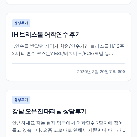
다. 한국에서 많은 준비 과정을 거치고 무사히 뉴질랜드
에...
생생후기
IH 브리스톨 어학연수 후기
1.연수를 받았던 지역과 학원/연수기간 브리스톨IH/12주
2.나의 연수 코스는? ESL/비지니스/FCE/코업 등
general english 20 3.학원과 지역을 처음에 선택한 이
유는? 처음부터 런던3개월 / 지방3개월을 결정하였고
2020년 3월 20일
조회
699
런던 외 지방지역은 런던과는 달리 조용하고 공부에 몰
두할 수 있는 지역을 원하였습니다....
생생후기
강남 오유진 대리님 상담후기
안녕하세요 저는 현재 영국에서 어학연수 2달차에 접어
들고 있습니다. 요즘 코로나로 인해서 저뿐만이 아니라