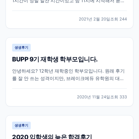
1시간이 정말 알찬 시간이었고 밤 11시에 시작해서 듣기
쉬운 시간은 아니었지만 그 시간에 놀지않고 듣기를 잘
했다는 생각이 드네요ㅎㅎ 세미나가 아니었다면 관심도
2021년 2월 20일
조회
244
가지지 않았다가 미리 준비를 못해 나중에 후회를 했을
뻔한 엄청 중요한 이야기들을 해주셨고 그 이야기들도
딱...
생생후기
BUPP 9기 재학생 학부모입니다.
안녕하세요? 12학년 재학중인 학부모입니다. 원래 후기
를 잘 안 쓰는 성격이지만, 브레이크에듀 유학원의 대학
입시 준비에 대한 체계적 관리에 큰 도움을 받아 유학중
이거나, 유학을 계획중이신 학부모님들께 도움이 되고자
2020년 11월 24일
조회
333
몇자 적어 봅니다. 조기유학으로는 늦은 고1 봄, 강남 모
유학원의 권유로 토론토의 대형사립고등학교로 갔으
나,...
생생후기
2020 입학생의 늦은 합격후기