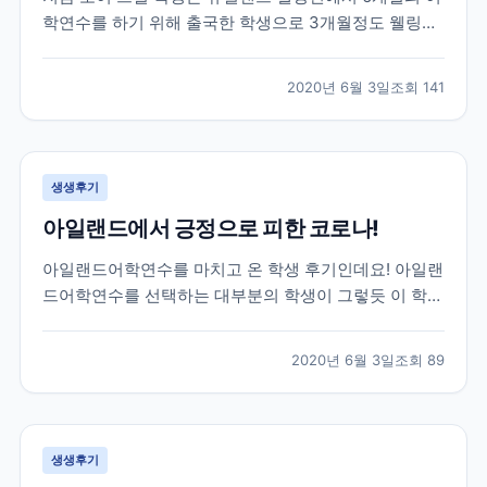
학연수를 하기 위해 출국한 학생으로 3개월정도 웰링턴
생활을 하고 있던 친구인데요! 브레이크에듀 선생님들이
매일하는 업무 중 하나인 학생들의 안부와 현지 생활 체
2020년 6월 3일
조회
141
크를 위해 대화를 나누면서 받은 카톡이랍니다! 그럼 먼
저 가장 궁금해 하실 학생과의 카톡 후기 먼저 함께 보...
생생후기
아일랜드에서 긍정으로 피한 코로나!
아일랜드어학연수를 마치고 온 학생 후기인데요! 아일랜
드어학연수를 선택하는 대부분의 학생이 그렇듯 이 학생
역시 아일랜드에서 영어공부도 하고 아르바이트도 할 수
있는 work&study 프로그램을 선택해 25주 학업과 8주
2020년 6월 3일
조회
89
의 워킹홀리데이로 총 33주간의 체류를 목표로 아일랜
드에 작년 11월에 출국한 학생이랍니다! 아쉽게도...
생생후기