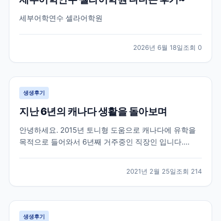
세부어학연수 셀라어학원
2026년 6월 18일
조회
0
생생후기
지난 6년의 캐나다 생활을 돌아보며
안녕하세요. 2015년 토니형 도움으로 캐나다에 유학을
목적으로 들어와서 6년째 거주중인 직장인 입니다.
2015년 군 생활중에 캐나다 워털루 대학에 흥미를 느껴
서 브레이크 에듀를 방문 했을때 부터 벌써 6년이라는
2021년 2월 25일
조회
214
시간이 지났네요. 캐나다라는 나라가 어디에 있는지도
몰랐던 제가 군 복무중에 수많은 유학원들 중에서 브레
이크...
생생후기