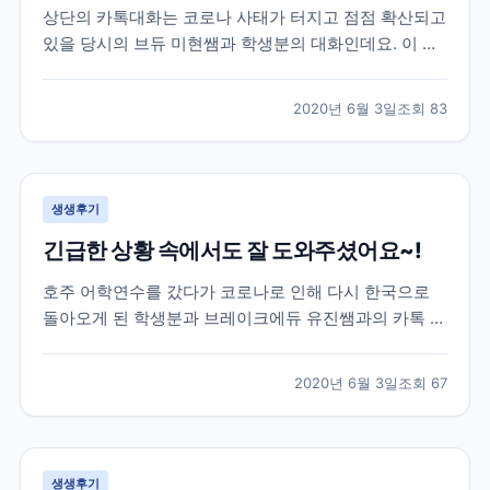
상단의 카톡대화는 코로나 사태가 터지고 점점 확산되고
있을 당시의 브듀 미현쌤과 학생분의 대화인데요. 이 학
생분은 2월 말 약 20주 간의 미국어학연수를 위해 샌프
란시스코로 출국을 하셨던 분이셨습니다. 학생분께서 출
2020년 6월 3일
조회
83
국하실 때만 해도 미국에는 코로나의 영향이 거의 없는
상황이라 무사히 출국을 하셨었는데요. 이제 막 적응하
면...
생생후기
긴급한 상황 속에서도 잘 도와주셨어요~!
호주 어학연수를 갔다가 코로나로 인해 다시 한국으로
돌아오게 된 학생분과 브레이크에듀 유진쌤과의 카톡 대
화로 후기를 함께 살펴볼게요. 학생분은 호주 어학연수
40주를 계획하시고 호주에 계셨었는데요. 코로나 사태
2020년 6월 3일
조회
67
로 인해 부모님께서 걱정이 되어 한국으로 돌아오는 항
공권을 구매하여 보내주셨습니다. 급하게 연락을 주셔서
학원에...
생생후기