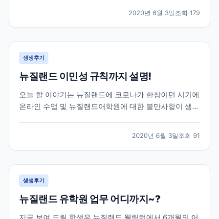
도중, 몰타에서도 코로나여파가 미치게 되어 불가피하게
2020년 6월 3일
조회
179
코로나로 인한 공항 폐쇄 등의 소식등을 전하게 되었는
데요! 이 학생은 학업을 잠시 멈추고 한국으로 돌아오기
로...
생생후기
뉴질랜드 이민성 규칙까지 설명!
오늘 할 이야기는 뉴질랜드에 코로나가 한창이던 시기에
온라인 수업 및 뉴질랜드어학원에 대한 불만사항이 생겼
을 때, 학생의 요청을 어학원에 전달하고 중간에서 비자
와 학업 기간까지 조정해드렸던 이야기를 전하려고 합니
2020년 6월 3일
조회
91
다. 이 학생은 뉴질랜드어학연수 6개월을 계획하고 떠난
학생인데, 3개월차에 뉴질랜드가 코로나로 인한 락다운
이...
생생후기
뉴질랜드 유학원 업무 어디까지~?
지금 보여 드릴 학생은 뉴질랜드 웰링턴에서 6개월의 어