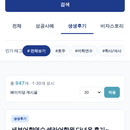
검색
전체
성공사례
생생후기
비자스토리
인기 태그
# 전체보기
#
호주
#
어학연수
#
학사/석사
1
/
32
947
총
개 ·
1
-
30
개 표시
페이지당 게시글
적용
생생후기
세부어학연수 셀라어학원 다녀온 후기~