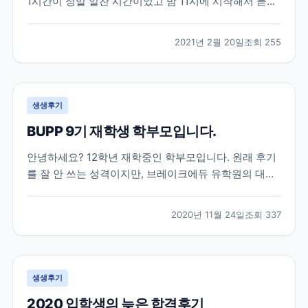
1시간이 정말 알찬 시간이었고 밤 11시에 시작해서 듣기
쉬운 시간은 아니었지만 그 시간에 놀지않고 듣기를 잘
했다는 생각이 드네요ㅎㅎ 세미나가 아니었다면 관심도
2021년 2월 20일
조회
255
가지지 않았다가 미리 준비를 못해 나중에 후회를 했을
뻔한 엄청 중요한 이야기들을 해주셨고 그 이야기들도
딱...
생생후기
BUPP 9기 재학생 학부모입니다.
안녕하세요? 12학년 재학중인 학부모입니다. 원래 후기
를 잘 안 쓰는 성격이지만, 브레이크에듀 유학원의 대학
입시 준비에 대한 체계적 관리에 큰 도움을 받아 유학중
이거나, 유학을 계획중이신 학부모님들께 도움이 되고자
2020년 11월 24일
조회
337
몇자 적어 봅니다. 조기유학으로는 늦은 고1 봄, 강남 모
유학원의 권유로 토론토의 대형사립고등학교로 갔으
나,...
생생후기
2020 입학생의 늦은 합격후기