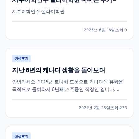
세부어학연수 셀라어학원
2026년 6월 18일
조회
0
생생후기
지난 6년의 캐나다 생활을 돌아보며
안녕하세요. 2015년 토니형 도움으로 캐나다에 유학을
목적으로 들어와서 6년째 거주중인 직장인 입니다.
2015년 군 생활중에 캐나다 워털루 대학에 흥미를 느껴
서 브레이크 에듀를 방문 했을때 부터 벌써 6년이라는
2021년 2월 25일
조회
223
시간이 지났네요. 캐나다라는 나라가 어디에 있는지도
몰랐던 제가 군 복무중에 수많은 유학원들 중에서 브레
이크...
생생후기