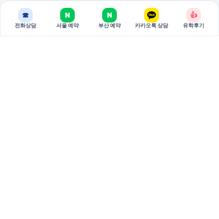
☎
N
N
👍
전화상담
서울 예약
부산 예약
카카오톡 상담
유학후기
BREAKEDU
브레이크에듀는 국가별 유학 상담과 관리형 준비 과정을 제공하는
유학 전문 기관입니다.
서울 주소: 서울특별시 서초구 강남대로 381 두산베어스텔 810호
(06620)
부산 주소: 부산시 부산진구 중앙대로 694 9층 3호 (47295)
대표: 권태원
사업자등록번호: 751-79-00026
02-598-7002