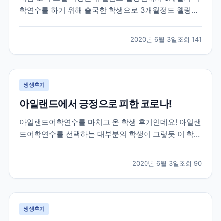
학연수를 하기 위해 출국한 학생으로 3개월정도 웰링턴
생활을 하고 있던 친구인데요! 브레이크에듀 선생님들이
매일하는 업무 중 하나인 학생들의 안부와 현지 생활 체
2020년 6월 3일
조회
141
크를 위해 대화를 나누면서 받은 카톡이랍니다! 그럼 먼
저 가장 궁금해 하실 학생과의 카톡 후기 먼저 함께 보...
생생후기
아일랜드에서 긍정으로 피한 코로나!
아일랜드어학연수를 마치고 온 학생 후기인데요! 아일랜
드어학연수를 선택하는 대부분의 학생이 그렇듯 이 학생
역시 아일랜드에서 영어공부도 하고 아르바이트도 할 수
있는 work&study 프로그램을 선택해 25주 학업과 8주
2020년 6월 3일
조회
90
의 워킹홀리데이로 총 33주간의 체류를 목표로 아일랜
드에 작년 11월에 출국한 학생이랍니다! 아쉽게도...
생생후기