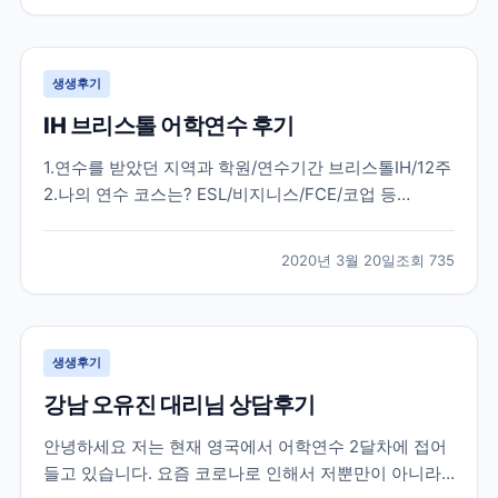
다. 한국에서 많은 준비 과정을 거치고 무사히 뉴질랜드
에...
생생후기
IH 브리스톨 어학연수 후기
1.연수를 받았던 지역과 학원/연수기간 브리스톨IH/12주
2.나의 연수 코스는? ESL/비지니스/FCE/코업 등
general english 20 3.학원과 지역을 처음에 선택한 이
유는? 처음부터 런던3개월 / 지방3개월을 결정하였고
2020년 3월 20일
조회
735
런던 외 지방지역은 런던과는 달리 조용하고 공부에 몰
두할 수 있는 지역을 원하였습니다....
생생후기
강남 오유진 대리님 상담후기
안녕하세요 저는 현재 영국에서 어학연수 2달차에 접어
들고 있습니다. 요즘 코로나로 인해서 저뿐만이 아니라