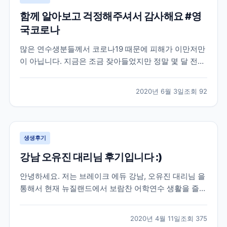
함께 알아보고 걱정해주셔서 감사해요 #영
국코로나
많은 연수생분들께서 코로나19 때문에 피해가 이만저만
이 아닙니다. 지금은 조금 잦아들었지만 정말 몇 달 전까
지만 해도 우리 브레이크에듀 선생님들도 이번 코로나19
로 인한 상황 속에서 학생분들의 연수 시작부터 끝까지
2020년 6월 3일
조회
92
함께 하며 꾸준히 소통을 유지하고 있는데요. 학생분들
입장에서는 정말 당황스럽기도 하고 무섭기도 하실 거예
요...
생생후기
강남 오유진 대리님 후기입니다 :)
안녕하세요. 저는 브레이크 에듀 강남, 오유진 대리님 을
통해서 현재 뉴질랜드에서 보람찬 어학연수 생활을 즐기
고 있는 학생입니다. 우선 많은 어학원들 가운데 브레이
크 에듀를 선택해서 이렇게 인연을 시작하게 된 배경에
2020년 4월 11일
조회
375
도 오유진 대리님의 친절함이 이유가 되었다고 생각합니