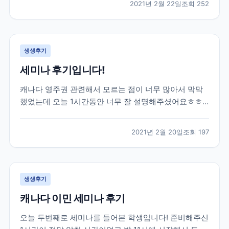
2021년 2월 22일
조회
252
권태원 실장님의 도움을 받아 토론토 대학교에 진학을
하게 되었습니다. 대학 진학 문제로 고민이 많았...
생생후기
세미나 후기입니다!
캐나다 영주권 관련해서 모르는 점이 너무 많아서 막막
했었는데 오늘 1시간동안 너무 잘 설명해주셨어요ㅎㅎ
엄청 유익한 시간이었습니다 제가 혼자 준비했었다면 놓
쳐버렸을 정보들도 잘알려주셨어용 덕분에 많이 배워갑
2021년 2월 20일
조회
197
니다 너무 감사드려요!
생생후기
캐나다 이민 세미나 후기
오늘 두번째로 세미나를 들어본 학생입니다! 준비해주신