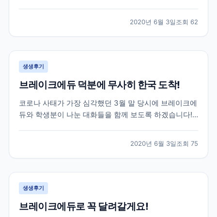
는데요. 특히나 한국으로 다시 돌아오셔야 하는 상황인
데 항공권 구하기가 하늘의 별따기...! 이런 긴급한 상황
2020년 6월 3일
조회
62
이었지만 브레이크에듀는 함께 걱정하고 최선을 다해 옆
에서 서포트 해드리는 게 맞다고 생각합니다. 하단 카톡
은...
생생후기
브레이크에듀 덕분에 무사히 한국 도착!
코로나 사태가 가장 심각했던 3월 말 당시에 브레이크에
듀와 학생분이 나눈 대화들을 함께 보도록 하겠습니다!
위 학생분께서는 3월 말 군대를 막 전역하시고 바로 캐
나다로 출국하신 학생분이셨는데요. 캐나다에서 6개월
2020년 6월 3일
조회
75
어학연수를 계획하셨지만 3개월 정도 공부 후, 코로나
사태로 인해 어쩔 수 없이 다시 한국으로 돌아오기로 하
였...
생생후기
브레이크에듀로 꼭 달려갈게요!