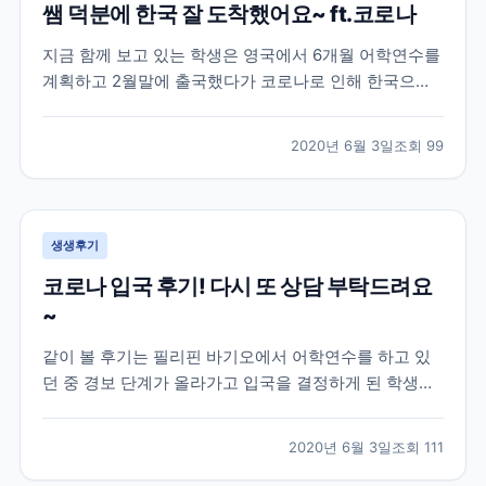
쌤 덕분에 한국 잘 도착했어요~ ft.코로나
지금 함께 보고 있는 학생은 영국에서 6개월 어학연수를
계획하고 2월말에 출국했다가 코로나로 인해 한국으로
다시 돌아온 학생의 이야기인데요! 이 학생은 영국 지역
중에서도 카디프라는 지역에서 어학연수를 진행한 학생
2020년 6월 3일
조회
99
으로 아무래도 시기가 시기인지라 돌아오는 항공편을 구
하기 어렵다보니 브레이크에듀 쌤에게 항공권에 대한 조
언과...
생생후기
코로나 입국 후기! 다시 또 상담 부탁드려요
~
같이 볼 후기는 필리핀 바기오에서 어학연수를 하고 있
던 중 경보 단계가 올라가고 입국을 결정하게 된 학생과
의 대화인데요! 하지만 외출 금지, 이동 자제, 대중교통
이용 제한 등의 코로나로 인한 정부 지침에 의해 학생분
2020년 6월 3일
조회
111
이 한국으로 귀국하기 위해 이용해야 하는 상황인데도