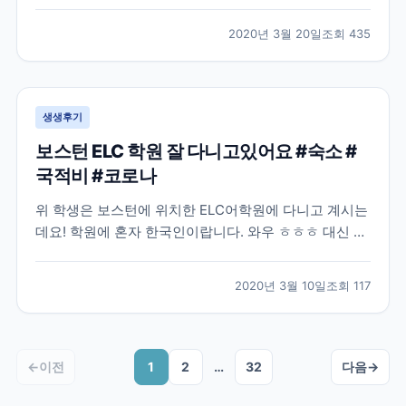
많은 분들이 난감해 하실거같아요. 모두들 부디 이 난관
을 잘 해결하셨으면 좋겠습니다! 작년 8월, 어학연수를
2020년 3월 20일
조회
435
결정하고 나서 무작정 제일 먼저 눈에 띈 브레이크에듀
에 연락해서 상담을 하였습니다. 그 당시에는 정확히 어
디...
생생후기
보스턴 ELC 학원 잘 다니고있어요 #숙소 #
국적비 #코로나
위 학생은 보스턴에 위치한 ELC어학원에 다니고 계시는
데요! 학원에 혼자 한국인이랍니다. 와우 ㅎㅎㅎ 대신 프
랑스 단체학생들이 왔나보네요 불어와 영어, 중국어까지
ㅋㅋ 그래도 한국인 없으니 영어로 말해야되는 환경이네
2020년 3월 10일
조회
117
요~! 숙소도 넘 좋아서 집 알아보면서 숙소 연장하셨네
요 ㅎㅎ 좋은 집을 꼭 구하시길! 외국학생들은 아무래...
←
이전
1
2
…
32
다음
→