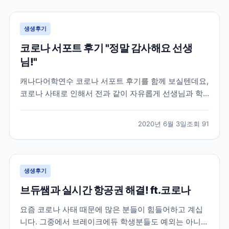
공항까지 이동조차 어려워 지던 상황이라 상황이 매우
급...
생생후기
코로나 서포트 후기 "정말 감사해요 선생
님!"
캐나다어학연수 코로나 서포트 후기를 함께 보실텐데요,
코로나 사태로 인해서 전과 같이 자유롭게 선생님과 학
생들이 마주보며 이야기할 수 없어졌습니다. 대부분의
캐나다 학원들은 코로나 학산 방지 및 학생분들의 안전
2020년 6월 3일
조회
91
을 위해 선생님과 학생들이 화상으로 수업하는 온라인
강의로 대체되었는데요. 학원 직원분들도 우리나라와 같
이 재택근...
생생후기
브듀쌤과 실시간 항공권 해결! ft.코로나
요즘 코로나 사태 때문에 많은 분들이 힘들어하고 계십
니다. 그중에서 브레이크에듀 학생분들도 예외는 아니었