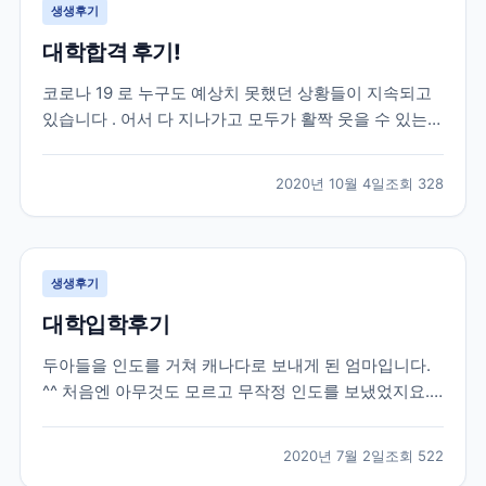
생생후기
대학합격 후기!
코로나 19 로 누구도 예상치 못했던 상황들이 지속되고
있습니다 . 어서 다 지나가고 모두가 활짝 웃을 수 있는
날들이 빨리 오기를 진심으로 희망합니다 . 모두 힘내시
고 , 함께 잘 극복해 보아요 ~. 자녀유학을 고민하시는 분
2020년 10월 4일
조회
328
들이 제 후기를 통해 결정하시는 데 조금이나마 도움이
되길 바라는 마음에 글을 올려 봅니다 . 제...
생생후기
대학입학후기
두아들을 인도를 거쳐 캐나다로 보내게 된 엄마입니다.
^^ 처음엔 아무것도 모르고 무작정 인도를 보냈었지요.
그때당시 유학원은 그냥 유학 수속만 해주고 현지에 애
들이 도착하고나서는 신경써주는 부분은 하나도 없었습
2020년 7월 2일
조회
522
니다. 그러다가 큰아들이 캐나다에 정착하고싶고, 워터