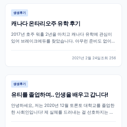
생생후기
캐나다 온타리오주 유학 후기
2017년 호주 워홀 2년을 마치고 캐나다 유학에 관심이
있어 브레이크에듀를 찾았습니다. 아무런 준비도 없이
유학을 가려고 캐나다 유학에대한 정보도 개념도 없이
무작정 찾아 가서 상담을 받았던게 벌써 4년이나 지났네
2021년 2월 24일
조회
256
요. 캐나다에 있는 여러 학교들과 학과들중에 저에게 맞
는 학교를 추천해주시고 그후로 필요한게 무엇인지 언제
까...
생생후기
유티를 졸업하며.. 인생을 배우고 갑니다!
안녕하세요, 저는 2020년 12월 토론토 대학교를 졸업한
한 사회인입니다! 제 실체를 드러내는 걸 선호하지는 않
지만 이 글이 코로나로 지치고 포기하려고 하는 분들께
조금이나마 희망이 되었으면 합니다~ 우선 저는 2016년