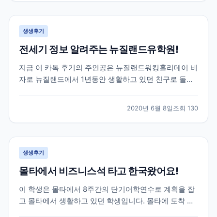
루대학교를 목표로 가고싶다하길래 브레이크에듀를 알
게 되었고,...
생생후기
전세기 정보 알려주는 뉴질랜드유학원!
지금 이 카톡 후기의 주인공은 뉴질랜드워킹홀리데이 비
자로 뉴질랜드에서 1년동안 생활하고 있던 친구로 돌아
오는 날이 약 2달정도 남은 학생이었어요! 그 러나 아시
는 것 처럼 전 세계적으로 코로나19가 터지고 상황이 긴
2020년 6월 8일
조회
130
급해지면서 항공권에 대해 고민을 하기 시작했는데요!
그러던 중 주한 뉴질랜드 대사관에서 공지한 전세기 소
식이...
생생후기
몰타에서 비즈니스석 타고 한국왔어요!
이 학생은 몰타에서 8주간의 단기어학연수로 계획을 잡
고 몰타에서 생활하고 있던 학생입니다. 몰타에 도착 후
4주동안 정말 재미있는 몰타어학연수 생활을 하고 있던