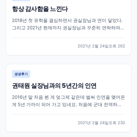
항상 감사함을 느낀다
2018년 첫 유학을 결심하면서 권실장님과 연이 닿았다.
그리고 2021년 현재까지 권실장님과 꾸준히 연락하며
지낸다. 사실 유학을 하다보면 부모님, 친구들에게 털어
놓지 못하는 고민들도 많다. 그들이 내 고민에 깊게 공감
2021년 2월 24일
조회
262
해줄만큼 캐나다 사정을 잘 알지도 못하거니와 그들이
해 줄 수 있는건 정서적이 도움들 밖에 없다. 그...
생생후기
권태원 실장님과의 5년간의 인연
2016년 말 처음 뵌 게 엊그제 같은데 벌써 인연을 맺어온
게 5년 가까이 되어 가고 있네요. 처음에 군대 전역하기
직전에 쌤 찾아가서 전역하면 이렇게 저렇게 할거에요
상담받았던 생각이 납니다. 무작정 그냥 외국으로 학교
2021년 2월 24일
조회
230
가야지 마음먹고 상담 신청하고 찾아 갔었는데 열정을
다하여 상담을 해 주셨습니다. 불안감에 가득차고...