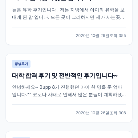
늦은 유학 후기입니다 . 저는 지방에서 아이의 유학을 보
내게 된 맘 입니다. 모든 곳이 그러하지만 제가 사는곳은
유학원이 없는곳 입니다. 2019 년 수능을 다 마치고 유학
을 가고 싶다는 아들의 뜻에 따라 아주 늦게 유학원을 알
2020년 10월 29일
조회
355
아보게 되었습니다 . 인터넷으로 “ 유학원 ” 을 검색해서
2-3 군데 전화를 했는데 대부분 바...
생생후기
대학 합격 후기 및 전반적인 후기입니다~
안녕하세요~ Bupp 8기 진행했던 아이 한 명을 둔 엄마
입니다.^^ 코로나 사태로 인해서 많은 분들이 계획하셨
던 유학이 틀어져서 속상하실텐데요, 모두 힘내서 극복
해보자 하고 유학을 망설이시는 분들께 조금이나마 도움
2020년 10월 26일
조회
308
이 될까 해서 늦게나마 작성해봅니다.*^^* 저희 아이는
한국에서 고3 수능까지 응시한 후 재수를 결정했던...