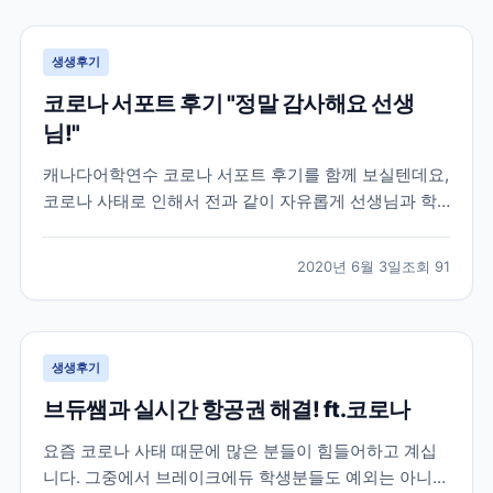
공항까지 이동조차 어려워 지던 상황이라 상황이 매우
급...
생생후기
코로나 서포트 후기 "정말 감사해요 선생
님!"
캐나다어학연수 코로나 서포트 후기를 함께 보실텐데요,
코로나 사태로 인해서 전과 같이 자유롭게 선생님과 학
생들이 마주보며 이야기할 수 없어졌습니다. 대부분의
캐나다 학원들은 코로나 학산 방지 및 학생분들의 안전
2020년 6월 3일
조회
91
을 위해 선생님과 학생들이 화상으로 수업하는 온라인
강의로 대체되었는데요. 학원 직원분들도 우리나라와 같
이 재택근...
생생후기
브듀쌤과 실시간 항공권 해결! ft.코로나
요즘 코로나 사태 때문에 많은 분들이 힘들어하고 계십
니다. 그중에서 브레이크에듀 학생분들도 예외는 아니었