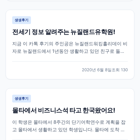
루대학교를 목표로 가고싶다하길래 브레이크에듀를 알
게 되었고,...
생생후기
전세기 정보 알려주는 뉴질랜드유학원!
지금 이 카톡 후기의 주인공은 뉴질랜드워킹홀리데이 비
자로 뉴질랜드에서 1년동안 생활하고 있던 친구로 돌아
오는 날이 약 2달정도 남은 학생이었어요! 그 러나 아시
는 것 처럼 전 세계적으로 코로나19가 터지고 상황이 긴
2020년 6월 8일
조회
130
급해지면서 항공권에 대해 고민을 하기 시작했는데요!
그러던 중 주한 뉴질랜드 대사관에서 공지한 전세기 소
식이...
생생후기
몰타에서 비즈니스석 타고 한국왔어요!
이 학생은 몰타에서 8주간의 단기어학연수로 계획을 잡
고 몰타에서 생활하고 있던 학생입니다. 몰타에 도착 후
4주동안 정말 재미있는 몰타어학연수 생활을 하고 있던