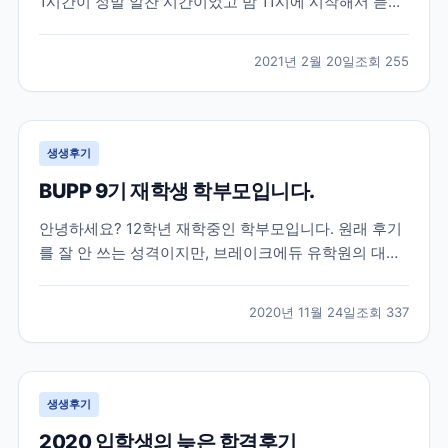
1시간이 정말 알찬 시간이었고 밤 11시에 시작해서 듣기
쉬운 시간은 아니었지만 그 시간에 놀지않고 듣기를 잘
했다는 생각이 드네요ㅎㅎ 세미나가 아니었다면 관심도
2021년 2월 20일
조회
255
가지지 않았다가 미리 준비를 못해 나중에 후회를 했을
뻔한 엄청 중요한 이야기들을 해주셨고 그 이야기들도
딱...
생생후기
BUPP 9기 재학생 학부모입니다.
안녕하세요? 12학년 재학중인 학부모입니다. 원래 후기
를 잘 안 쓰는 성격이지만, 브레이크에듀 유학원의 대학
입시 준비에 대한 체계적 관리에 큰 도움을 받아 유학중
이거나, 유학을 계획중이신 학부모님들께 도움이 되고자
2020년 11월 24일
조회
337
몇자 적어 봅니다. 조기유학으로는 늦은 고1 봄, 강남 모
유학원의 권유로 토론토의 대형사립고등학교로 갔으
나,...
생생후기
2020 입학생의 늦은 합격후기