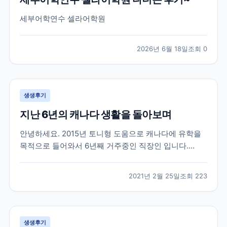
세부어학연수 셀라어학원
2026년 6월 18일
조회
0
생생후기
지난 6년의 캐나다 생활을 돌아보며
안녕하세요. 2015년 토니형 도움으로 캐나다에 유학을
목적으로 들어와서 6년째 거주중인 직장인 입니다.
2015년 군 생활중에 캐나다 워털루 대학에 흥미를 느껴
서 브레이크 에듀를 방문 했을때 부터 벌써 6년이라는
2021년 2월 25일
조회
223
시간이 지났네요. 캐나다라는 나라가 어디에 있는지도
몰랐던 제가 군 복무중에 수많은 유학원들 중에서 브레
이크...
생생후기