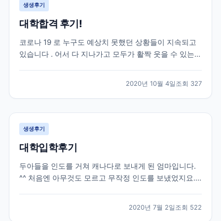
생생후기
대학합격 후기!
코로나 19 로 누구도 예상치 못했던 상황들이 지속되고
있습니다 . 어서 다 지나가고 모두가 활짝 웃을 수 있는
날들이 빨리 오기를 진심으로 희망합니다 . 모두 힘내시
고 , 함께 잘 극복해 보아요 ~. 자녀유학을 고민하시는 분
2020년 10월 4일
조회
327
들이 제 후기를 통해 결정하시는 데 조금이나마 도움이
되길 바라는 마음에 글을 올려 봅니다 . 제...
생생후기
대학입학후기
두아들을 인도를 거쳐 캐나다로 보내게 된 엄마입니다.
^^ 처음엔 아무것도 모르고 무작정 인도를 보냈었지요.
그때당시 유학원은 그냥 유학 수속만 해주고 현지에 애
들이 도착하고나서는 신경써주는 부분은 하나도 없었습
2020년 7월 2일
조회
522
니다. 그러다가 큰아들이 캐나다에 정착하고싶고, 워터