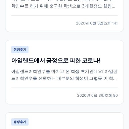
학연수를 하기 위해 출국한 학생으로 3개월정도 웰링턴
생활을 하고 있던 친구인데요! 브레이크에듀 선생님들이
매일하는 업무 중 하나인 학생들의 안부와 현지 생활 체
2020년 6월 3일
조회
141
크를 위해 대화를 나누면서 받은 카톡이랍니다! 그럼 먼
저 가장 궁금해 하실 학생과의 카톡 후기 먼저 함께 보...
생생후기
아일랜드에서 긍정으로 피한 코로나!
아일랜드어학연수를 마치고 온 학생 후기인데요! 아일랜
드어학연수를 선택하는 대부분의 학생이 그렇듯 이 학생
역시 아일랜드에서 영어공부도 하고 아르바이트도 할 수
있는 work&study 프로그램을 선택해 25주 학업과 8주
2020년 6월 3일
조회
90
의 워킹홀리데이로 총 33주간의 체류를 목표로 아일랜
드에 작년 11월에 출국한 학생이랍니다! 아쉽게도...
생생후기