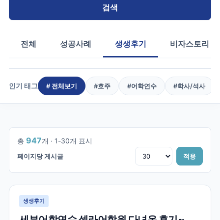
검색
전체
성공사례
생생후기
비자스토리
인기 태그
# 전체보기
#
호주
#
어학연수
#
학사/석사
1
/
32
947
총
개 ·
1
-
30
개 표시
페이지당 게시글
적용
생생후기
세부어학연수 셀라어학원 다녀온 후기~