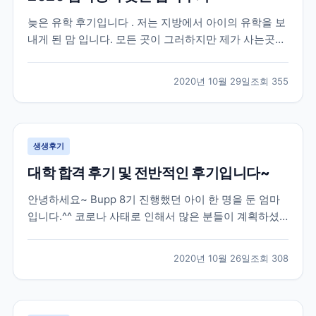
늦은 유학 후기입니다 . 저는 지방에서 아이의 유학을 보
내게 된 맘 입니다. 모든 곳이 그러하지만 제가 사는곳은
유학원이 없는곳 입니다. 2019 년 수능을 다 마치고 유학
을 가고 싶다는 아들의 뜻에 따라 아주 늦게 유학원을 알
2020년 10월 29일
조회
355
아보게 되었습니다 . 인터넷으로 “ 유학원 ” 을 검색해서
2-3 군데 전화를 했는데 대부분 바...
생생후기
대학 합격 후기 및 전반적인 후기입니다~
안녕하세요~ Bupp 8기 진행했던 아이 한 명을 둔 엄마
입니다.^^ 코로나 사태로 인해서 많은 분들이 계획하셨
던 유학이 틀어져서 속상하실텐데요, 모두 힘내서 극복
해보자 하고 유학을 망설이시는 분들께 조금이나마 도움
2020년 10월 26일
조회
308
이 될까 해서 늦게나마 작성해봅니다.*^^* 저희 아이는
한국에서 고3 수능까지 응시한 후 재수를 결정했던...