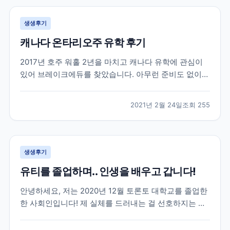
생생후기
캐나다 온타리오주 유학 후기
2017년 호주 워홀 2년을 마치고 캐나다 유학에 관심이
있어 브레이크에듀를 찾았습니다. 아무런 준비도 없이
유학을 가려고 캐나다 유학에대한 정보도 개념도 없이
무작정 찾아 가서 상담을 받았던게 벌써 4년이나 지났네
2021년 2월 24일
조회
255
요. 캐나다에 있는 여러 학교들과 학과들중에 저에게 맞
는 학교를 추천해주시고 그후로 필요한게 무엇인지 언제
까...
생생후기
유티를 졸업하며.. 인생을 배우고 갑니다!
안녕하세요, 저는 2020년 12월 토론토 대학교를 졸업한
한 사회인입니다! 제 실체를 드러내는 걸 선호하지는 않
지만 이 글이 코로나로 지치고 포기하려고 하는 분들께
조금이나마 희망이 되었으면 합니다~ 우선 저는 2016년