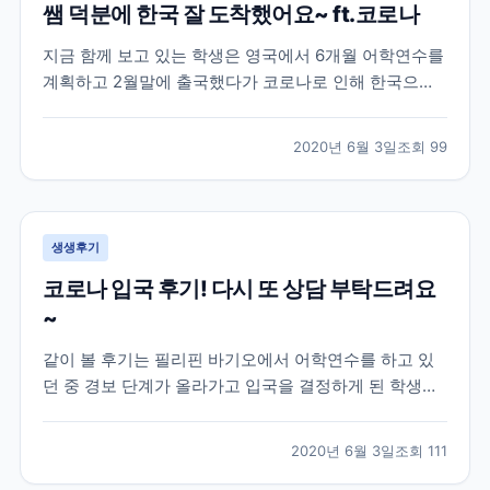
쌤 덕분에 한국 잘 도착했어요~ ft.코로나
지금 함께 보고 있는 학생은 영국에서 6개월 어학연수를
계획하고 2월말에 출국했다가 코로나로 인해 한국으로
다시 돌아온 학생의 이야기인데요! 이 학생은 영국 지역
중에서도 카디프라는 지역에서 어학연수를 진행한 학생
2020년 6월 3일
조회
99
으로 아무래도 시기가 시기인지라 돌아오는 항공편을 구
하기 어렵다보니 브레이크에듀 쌤에게 항공권에 대한 조
언과...
생생후기
코로나 입국 후기! 다시 또 상담 부탁드려요
~
같이 볼 후기는 필리핀 바기오에서 어학연수를 하고 있
던 중 경보 단계가 올라가고 입국을 결정하게 된 학생과
의 대화인데요! 하지만 외출 금지, 이동 자제, 대중교통
이용 제한 등의 코로나로 인한 정부 지침에 의해 학생분
2020년 6월 3일
조회
111
이 한국으로 귀국하기 위해 이용해야 하는 상황인데도