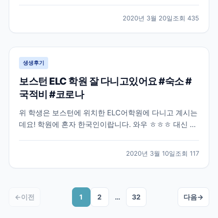
많은 분들이 난감해 하실거같아요. 모두들 부디 이 난관
을 잘 해결하셨으면 좋겠습니다! 작년 8월, 어학연수를
2020년 3월 20일
조회
435
결정하고 나서 무작정 제일 먼저 눈에 띈 브레이크에듀
에 연락해서 상담을 하였습니다. 그 당시에는 정확히 어
디...
생생후기
보스턴 ELC 학원 잘 다니고있어요 #숙소 #
국적비 #코로나
위 학생은 보스턴에 위치한 ELC어학원에 다니고 계시는
데요! 학원에 혼자 한국인이랍니다. 와우 ㅎㅎㅎ 대신 프
랑스 단체학생들이 왔나보네요 불어와 영어, 중국어까지
ㅋㅋ 그래도 한국인 없으니 영어로 말해야되는 환경이네
2020년 3월 10일
조회
117
요~! 숙소도 넘 좋아서 집 알아보면서 숙소 연장하셨네
요 ㅎㅎ 좋은 집을 꼭 구하시길! 외국학생들은 아무래...
←
이전
1
2
…
32
다음
→