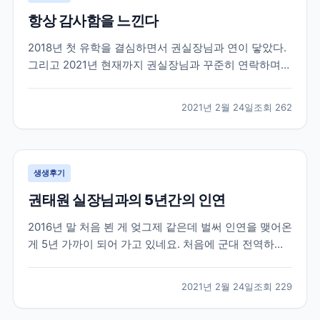
항상 감사함을 느낀다
2018년 첫 유학을 결심하면서 권실장님과 연이 닿았다.
그리고 2021년 현재까지 권실장님과 꾸준히 연락하며
지낸다. 사실 유학을 하다보면 부모님, 친구들에게 털어
놓지 못하는 고민들도 많다. 그들이 내 고민에 깊게 공감
2021년 2월 24일
조회
262
해줄만큼 캐나다 사정을 잘 알지도 못하거니와 그들이
해 줄 수 있는건 정서적이 도움들 밖에 없다. 그...
생생후기
권태원 실장님과의 5년간의 인연
2016년 말 처음 뵌 게 엊그제 같은데 벌써 인연을 맺어온
게 5년 가까이 되어 가고 있네요. 처음에 군대 전역하기
직전에 쌤 찾아가서 전역하면 이렇게 저렇게 할거에요
상담받았던 생각이 납니다. 무작정 그냥 외국으로 학교
2021년 2월 24일
조회
229
가야지 마음먹고 상담 신청하고 찾아 갔었는데 열정을
다하여 상담을 해 주셨습니다. 불안감에 가득차고...