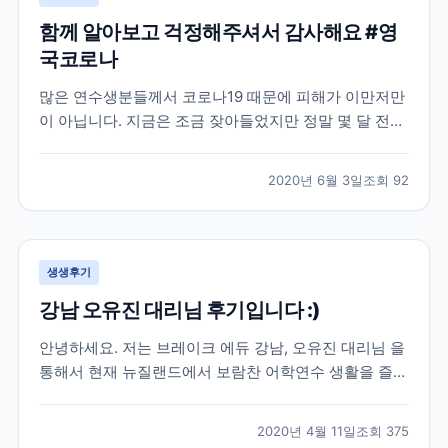
함께 알아보고 걱정해주셔서 감사해요 #영
국코로나
많은 연수생분들께서 코로나19 때문에 피해가 이만저만
이 아닙니다. 지금은 조금 잦아들었지만 정말 몇 달 전까
지만 해도 우리 브레이크에듀 선생님들도 이번 코로나19
로 인한 상황 속에서 학생분들의 연수 시작부터 끝까지
2020년 6월 3일
조회
92
함께 하며 꾸준히 소통을 유지하고 있는데요. 학생분들
입장에서는 정말 당황스럽기도 하고 무섭기도 하실 거예
요...
생생후기
강남 오유진 대리님 후기입니다 :)
안녕하세요. 저는 브레이크 에듀 강남, 오유진 대리님 을
통해서 현재 뉴질랜드에서 보람찬 어학연수 생활을 즐기
고 있는 학생입니다. 우선 많은 어학원들 가운데 브레이
크 에듀를 선택해서 이렇게 인연을 시작하게 된 배경에
2020년 4월 11일
조회
375
도 오유진 대리님의 친절함이 이유가 되었다고 생각합니