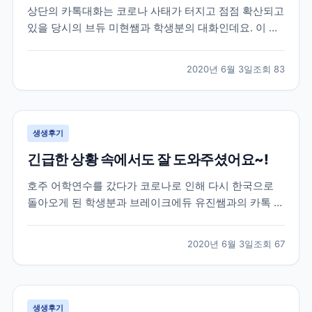
상단의 카톡대화는 코로나 사태가 터지고 점점 확산되고
있을 당시의 브듀 미현쌤과 학생분의 대화인데요. 이 학
생분은 2월 말 약 20주 간의 미국어학연수를 위해 샌프
란시스코로 출국을 하셨던 분이셨습니다. 학생분께서 출
2020년 6월 3일
조회
83
국하실 때만 해도 미국에는 코로나의 영향이 거의 없는
상황이라 무사히 출국을 하셨었는데요. 이제 막 적응하
면...
생생후기
긴급한 상황 속에서도 잘 도와주셨어요~!
호주 어학연수를 갔다가 코로나로 인해 다시 한국으로
돌아오게 된 학생분과 브레이크에듀 유진쌤과의 카톡 대
화로 후기를 함께 살펴볼게요. 학생분은 호주 어학연수
40주를 계획하시고 호주에 계셨었는데요. 코로나 사태
2020년 6월 3일
조회
67
로 인해 부모님께서 걱정이 되어 한국으로 돌아오는 항
공권을 구매하여 보내주셨습니다. 급하게 연락을 주셔서
학원에...
생생후기