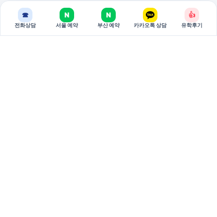
☎
N
N
👍
전화상담
서울 예약
부산 예약
카카오톡 상담
유학후기
BREAKEDU
브레이크에듀는 국가별 유학 상담과 관리형 준비 과정을 제공하는
유학 전문 기관입니다.
서울 주소: 서울특별시 서초구 강남대로 381 두산베어스텔 810호
(06620)
부산 주소: 부산시 부산진구 중앙대로 694 9층 3호 (47295)
대표: 권태원
사업자등록번호: 751-79-00026
02-598-7002