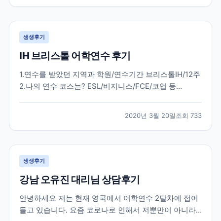
다. 한국에서 많은 준비 과정을 거치고 무사히 뉴질랜드
에...
생생후기
IH 브리스톨 어학연수 후기
1.연수를 받았던 지역과 학원/연수기간 브리스톨IH/12주
2.나의 연수 코스는? ESL/비지니스/FCE/코업 등
general english 20 3.학원과 지역을 처음에 선택한 이
유는? 처음부터 런던3개월 / 지방3개월을 결정하였고
2020년 3월 20일
조회
733
런던 외 지방지역은 런던과는 달리 조용하고 공부에 몰
두할 수 있는 지역을 원하였습니다....
생생후기
강남 오유진 대리님 상담후기
안녕하세요 저는 현재 영국에서 어학연수 2달차에 접어
들고 있습니다. 요즘 코로나로 인해서 저뿐만이 아니라