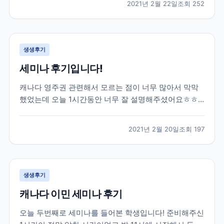
2021년 2월 22일
조회
252
권태원 실장님의 도움을 받아 토론토 대학교에 진학을
하게 되었습니다. 대학 진학 문제로 고민이 많았...
생생후기
세미나 후기입니다!
캐나다 영주권 관련해서 모르는 점이 너무 많아서 막막
했었는데 오늘 1시간동안 너무 잘 설명해주셨어요ㅎㅎ
엄청 유익한 시간이었습니다 제가 혼자 준비했었다면 놓
쳐버렸을 정보들도 잘알려주셨어용 덕분에 많이 배워갑
2021년 2월 20일
조회
197
니다 너무 감사드려요!
생생후기
캐나다 이민 세미나 후기
오늘 두번째로 세미나를 들어본 학생입니다! 준비해주신