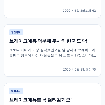
는데요. 특히나 한국으로 다시 돌아오셔야 하는 상황인
데 항공권 구하기가 하늘의 별따기...! 이런 긴급한 상황
2020년 6월 3일
조회
62
이었지만 브레이크에듀는 함께 걱정하고 최선을 다해 옆
에서 서포트 해드리는 게 맞다고 생각합니다. 하단 카톡
은...
생생후기
브레이크에듀 덕분에 무사히 한국 도착!
코로나 사태가 가장 심각했던 3월 말 당시에 브레이크에
듀와 학생분이 나눈 대화들을 함께 보도록 하겠습니다!
위 학생분께서는 3월 말 군대를 막 전역하시고 바로 캐
나다로 출국하신 학생분이셨는데요. 캐나다에서 6개월
2020년 6월 3일
조회
75
어학연수를 계획하셨지만 3개월 정도 공부 후, 코로나
사태로 인해 어쩔 수 없이 다시 한국으로 돌아오기로 하
였...
생생후기
브레이크에듀로 꼭 달려갈게요!