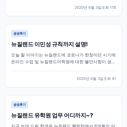
도중, 몰타에서도 코로나여파가 미치게 되어 불가피하게
2020년 6월 3일
조회
178
코로나로 인한 공항 폐쇄 등의 소식등을 전하게 되었는
데요! 이 학생은 학업을 잠시 멈추고 한국으로 돌아오기
로...
생생후기
뉴질랜드 이민성 규칙까지 설명!
오늘 할 이야기는 뉴질랜드에 코로나가 한창이던 시기에
온라인 수업 및 뉴질랜드어학원에 대한 불만사항이 생겼
을 때, 학생의 요청을 어학원에 전달하고 중간에서 비자
와 학업 기간까지 조정해드렸던 이야기를 전하려고 합니
2020년 6월 3일
조회
91
다. 이 학생은 뉴질랜드어학연수 6개월을 계획하고 떠난
학생인데, 3개월차에 뉴질랜드가 코로나로 인한 락다운
이...
생생후기
뉴질랜드 유학원 업무 어디까지~?
지금 보여 드릴 학생은 뉴질랜드 웰링턴에서 6개월의 어