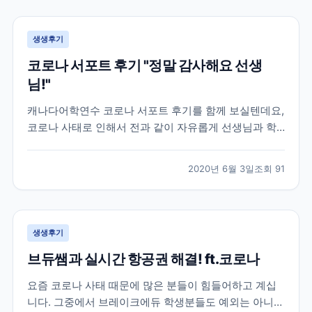
공항까지 이동조차 어려워 지던 상황이라 상황이 매우
급...
생생후기
코로나 서포트 후기 "정말 감사해요 선생
님!"
캐나다어학연수 코로나 서포트 후기를 함께 보실텐데요,
코로나 사태로 인해서 전과 같이 자유롭게 선생님과 학
생들이 마주보며 이야기할 수 없어졌습니다. 대부분의
캐나다 학원들은 코로나 학산 방지 및 학생분들의 안전
2020년 6월 3일
조회
91
을 위해 선생님과 학생들이 화상으로 수업하는 온라인
강의로 대체되었는데요. 학원 직원분들도 우리나라와 같
이 재택근...
생생후기
브듀쌤과 실시간 항공권 해결! ft.코로나
요즘 코로나 사태 때문에 많은 분들이 힘들어하고 계십
니다. 그중에서 브레이크에듀 학생분들도 예외는 아니었