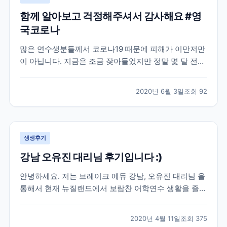
함께 알아보고 걱정해주셔서 감사해요 #영
국코로나
많은 연수생분들께서 코로나19 때문에 피해가 이만저만
이 아닙니다. 지금은 조금 잦아들었지만 정말 몇 달 전까
지만 해도 우리 브레이크에듀 선생님들도 이번 코로나19
로 인한 상황 속에서 학생분들의 연수 시작부터 끝까지
2020년 6월 3일
조회
92
함께 하며 꾸준히 소통을 유지하고 있는데요. 학생분들
입장에서는 정말 당황스럽기도 하고 무섭기도 하실 거예
요...
생생후기
강남 오유진 대리님 후기입니다 :)
안녕하세요. 저는 브레이크 에듀 강남, 오유진 대리님 을
통해서 현재 뉴질랜드에서 보람찬 어학연수 생활을 즐기
고 있는 학생입니다. 우선 많은 어학원들 가운데 브레이
크 에듀를 선택해서 이렇게 인연을 시작하게 된 배경에
2020년 4월 11일
조회
375
도 오유진 대리님의 친절함이 이유가 되었다고 생각합니