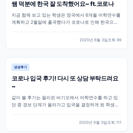
쌤 덕분에 한국 잘 도착했어요~ ft.코로나
지금 함께 보고 있는 학생은 영국에서 6개월 어학연수를
계획하고 2월말에 출국했다가 코로나로 인해 한국으로
다시 돌아온 학생의 이야기인데요! 이 학생은 영국 지역
중에서도 카디프라는 지역에서 어학연수를 진행한 학생
2020년 6월 3일
조회
99
으로 아무래도 시기가 시기인지라 돌아오는 항공편을 구
하기 어렵다보니 브레이크에듀 쌤에게 항공권에 대한 조
언과...
생생후기
코로나 입국 후기! 다시 또 상담 부탁드려요
~
같이 볼 후기는 필리핀 바기오에서 어학연수를 하고 있
던 중 경보 단계가 올라가고 입국을 결정하게 된 학생과
의 대화인데요! 하지만 외출 금지, 이동 자제, 대중교통
이용 제한 등의 코로나로 인한 정부 지침에 의해 학생분
2020년 6월 3일
조회
111
이 한국으로 귀국하기 위해 이용해야 하는 상황인데도