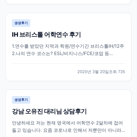
다. 한국에서 많은 준비 과정을 거치고 무사히 뉴질랜드
에...
생생후기
IH 브리스톨 어학연수 후기
1.연수를 받았던 지역과 학원/연수기간 브리스톨IH/12주
2.나의 연수 코스는? ESL/비지니스/FCE/코업 등
general english 20 3.학원과 지역을 처음에 선택한 이
유는? 처음부터 런던3개월 / 지방3개월을 결정하였고
2020년 3월 20일
조회
735
런던 외 지방지역은 런던과는 달리 조용하고 공부에 몰
두할 수 있는 지역을 원하였습니다....
생생후기
강남 오유진 대리님 상담후기
안녕하세요 저는 현재 영국에서 어학연수 2달차에 접어
들고 있습니다. 요즘 코로나로 인해서 저뿐만이 아니라