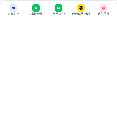
☎
N
N
👍
전화상담
서울 예약
부산 예약
카카오톡 상담
유학후기
BREAKEDU
브레이크에듀는 국가별 유학 상담과 관리형 준비 과정을 제공하는
유학 전문 기관입니다.
서울 주소: 서울특별시 서초구 강남대로 381 두산베어스텔 810호
(06620)
부산 주소: 부산시 부산진구 중앙대로 694 9층 3호 (47295)
대표: 권태원
사업자등록번호: 751-79-00026
02-598-7002