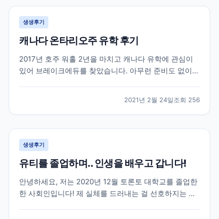
생생후기
캐나다 온타리오주 유학 후기
2017년 호주 워홀 2년을 마치고 캐나다 유학에 관심이
있어 브레이크에듀를 찾았습니다. 아무런 준비도 없이
유학을 가려고 캐나다 유학에대한 정보도 개념도 없이
무작정 찾아 가서 상담을 받았던게 벌써 4년이나 지났네
2021년 2월 24일
조회
256
요. 캐나다에 있는 여러 학교들과 학과들중에 저에게 맞
는 학교를 추천해주시고 그후로 필요한게 무엇인지 언제
까...
생생후기
유티를 졸업하며.. 인생을 배우고 갑니다!
안녕하세요, 저는 2020년 12월 토론토 대학교를 졸업한
한 사회인입니다! 제 실체를 드러내는 걸 선호하지는 않
지만 이 글이 코로나로 지치고 포기하려고 하는 분들께
조금이나마 희망이 되었으면 합니다~ 우선 저는 2016년