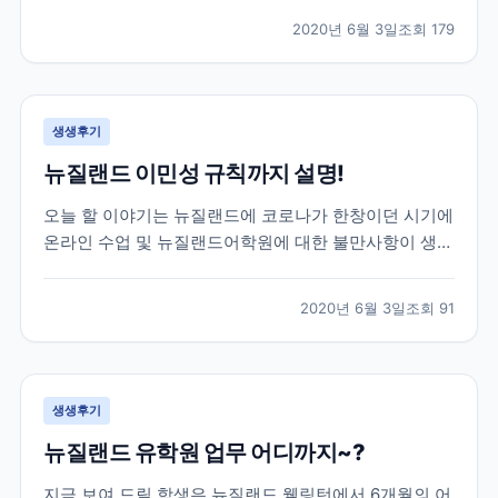
도중, 몰타에서도 코로나여파가 미치게 되어 불가피하게
2020년 6월 3일
조회
179
코로나로 인한 공항 폐쇄 등의 소식등을 전하게 되었는
데요! 이 학생은 학업을 잠시 멈추고 한국으로 돌아오기
로...
생생후기
뉴질랜드 이민성 규칙까지 설명!
오늘 할 이야기는 뉴질랜드에 코로나가 한창이던 시기에
온라인 수업 및 뉴질랜드어학원에 대한 불만사항이 생겼
을 때, 학생의 요청을 어학원에 전달하고 중간에서 비자
와 학업 기간까지 조정해드렸던 이야기를 전하려고 합니
2020년 6월 3일
조회
91
다. 이 학생은 뉴질랜드어학연수 6개월을 계획하고 떠난
학생인데, 3개월차에 뉴질랜드가 코로나로 인한 락다운
이...
생생후기
뉴질랜드 유학원 업무 어디까지~?
지금 보여 드릴 학생은 뉴질랜드 웰링턴에서 6개월의 어