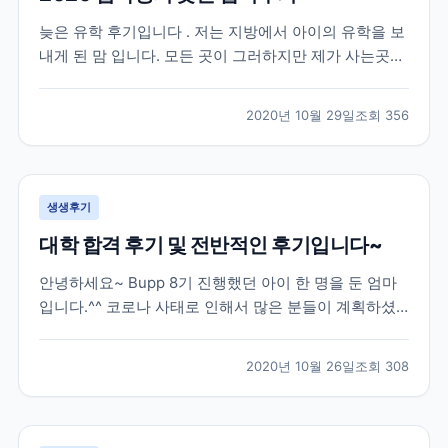
늦은 유학 후기입니다 . 저는 지방에서 아이의 유학을 보
내게 된 맘 입니다. 모든 곳이 그러하지만 제가 사는곳은
유학원이 없는곳 입니다. 2019 년 수능을 다 마치고 유학
을 가고 싶다는 아들의 뜻에 따라 아주 늦게 유학원을 알
2020년 10월 29일
조회
356
아보게 되었습니다 . 인터넷으로 “ 유학원 ” 을 검색해서
2-3 군데 전화를 했는데 대부분 바...
생생후기
대학 합격 후기 및 전반적인 후기입니다~
안녕하세요~ Bupp 8기 진행했던 아이 한 명을 둔 엄마
입니다.^^ 코로나 사태로 인해서 많은 분들이 계획하셨
던 유학이 틀어져서 속상하실텐데요, 모두 힘내서 극복
해보자 하고 유학을 망설이시는 분들께 조금이나마 도움
2020년 10월 26일
조회
308
이 될까 해서 늦게나마 작성해봅니다.*^^* 저희 아이는
한국에서 고3 수능까지 응시한 후 재수를 결정했던...