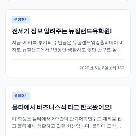
루대학교를 목표로 가고싶다하길래 브레이크에듀를 알
게 되었고,...
생생후기
전세기 정보 알려주는 뉴질랜드유학원!
지금 이 카톡 후기의 주인공은 뉴질랜드워킹홀리데이 비
자로 뉴질랜드에서 1년동안 생활하고 있던 친구로 돌아
오는 날이 약 2달정도 남은 학생이었어요! 그 러나 아시
는 것 처럼 전 세계적으로 코로나19가 터지고 상황이 긴
2020년 6월 8일
조회
130
급해지면서 항공권에 대해 고민을 하기 시작했는데요!
그러던 중 주한 뉴질랜드 대사관에서 공지한 전세기 소
식이...
생생후기
몰타에서 비즈니스석 타고 한국왔어요!
이 학생은 몰타에서 8주간의 단기어학연수로 계획을 잡
고 몰타에서 생활하고 있던 학생입니다. 몰타에 도착 후
4주동안 정말 재미있는 몰타어학연수 생활을 하고 있던