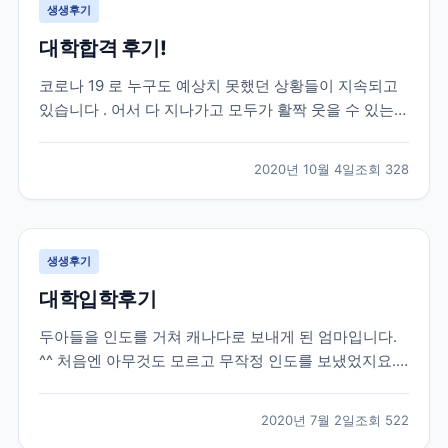
생생후기
대학합격 후기!
코로나 19 로 누구도 예상치 못했던 상황들이 지속되고
있습니다 . 어서 다 지나가고 모두가 활짝 웃을 수 있는
날들이 빨리 오기를 진심으로 희망합니다 . 모두 힘내시
고 , 함께 잘 극복해 보아요 ~. 자녀유학을 고민하시는 분
2020년 10월 4일
조회
328
들이 제 후기를 통해 결정하시는 데 조금이나마 도움이
되길 바라는 마음에 글을 올려 봅니다 . 제...
생생후기
대학입학후기
두아들을 인도를 거쳐 캐나다로 보내게 된 엄마입니다.
^^ 처음엔 아무것도 모르고 무작정 인도를 보냈었지요.
그때당시 유학원은 그냥 유학 수속만 해주고 현지에 애
들이 도착하고나서는 신경써주는 부분은 하나도 없었습
2020년 7월 2일
조회
522
니다. 그러다가 큰아들이 캐나다에 정착하고싶고, 워터