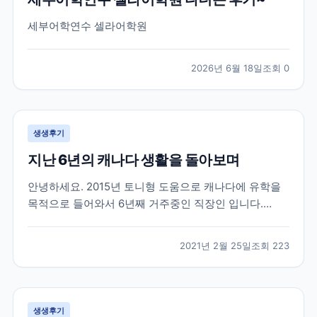
세부어학연수 셀라어학원
2026년 6월 18일
조회
0
생생후기
지난 6년의 캐나다 생활을 돌아보며
안녕하세요. 2015년 토니형 도움으로 캐나다에 유학을
목적으로 들어와서 6년째 거주중인 직장인 입니다.
2015년 군 생활중에 캐나다 워털루 대학에 흥미를 느껴
서 브레이크 에듀를 방문 했을때 부터 벌써 6년이라는
2021년 2월 25일
조회
223
시간이 지났네요. 캐나다라는 나라가 어디에 있는지도
몰랐던 제가 군 복무중에 수많은 유학원들 중에서 브레
이크...
생생후기