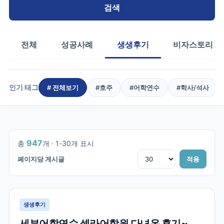
검색
전체
성공사례
생생후기
비자스토리
인기 태그
# 전체보기
#
호주
#
어학연수
#
학사/석사
1
/
32
947
총
개 ·
1
-
30
개 표시
페이지당 게시글
적용
생생후기
세부어학연수 셀라어학원 다녀온 후기~