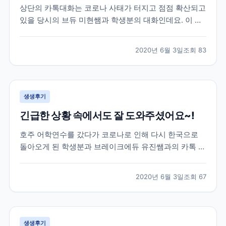
상단의 카톡대화는 코로나 사태가 터지고 점점 확산되고
있을 당시의 브듀 미현쌤과 학생분의 대화인데요. 이 학
생분은 2월 말 약 20주 간의 미국어학연수를 위해 샌프
란시스코로 출국을 하셨던 분이셨습니다. 학생분께서 출
2020년 6월 3일
조회
83
국하실 때만 해도 미국에는 코로나의 영향이 거의 없는
상황이라 무사히 출국을 하셨었는데요. 이제 막 적응하
면...
생생후기
긴급한 상황 속에서도 잘 도와주셨어요~!
호주 어학연수를 갔다가 코로나로 인해 다시 한국으로
돌아오게 된 학생분과 브레이크에듀 유진쌤과의 카톡 대
화로 후기를 함께 살펴볼게요. 학생분은 호주 어학연수
40주를 계획하시고 호주에 계셨었는데요. 코로나 사태
2020년 6월 3일
조회
67
로 인해 부모님께서 걱정이 되어 한국으로 돌아오는 항
공권을 구매하여 보내주셨습니다. 급하게 연락을 주셔서
학원에...
생생후기