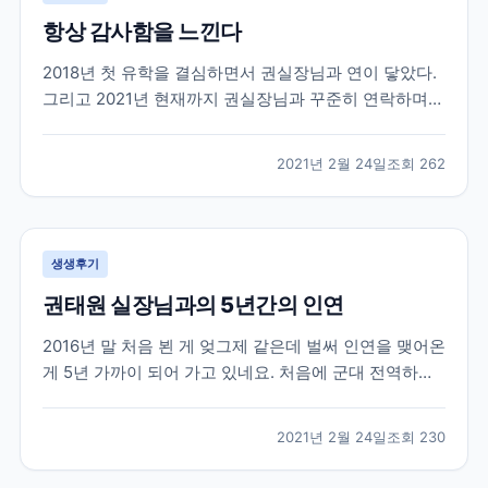
항상 감사함을 느낀다
2018년 첫 유학을 결심하면서 권실장님과 연이 닿았다.
그리고 2021년 현재까지 권실장님과 꾸준히 연락하며
지낸다. 사실 유학을 하다보면 부모님, 친구들에게 털어
놓지 못하는 고민들도 많다. 그들이 내 고민에 깊게 공감
2021년 2월 24일
조회
262
해줄만큼 캐나다 사정을 잘 알지도 못하거니와 그들이
해 줄 수 있는건 정서적이 도움들 밖에 없다. 그...
생생후기
권태원 실장님과의 5년간의 인연
2016년 말 처음 뵌 게 엊그제 같은데 벌써 인연을 맺어온
게 5년 가까이 되어 가고 있네요. 처음에 군대 전역하기
직전에 쌤 찾아가서 전역하면 이렇게 저렇게 할거에요
상담받았던 생각이 납니다. 무작정 그냥 외국으로 학교
2021년 2월 24일
조회
230
가야지 마음먹고 상담 신청하고 찾아 갔었는데 열정을
다하여 상담을 해 주셨습니다. 불안감에 가득차고...