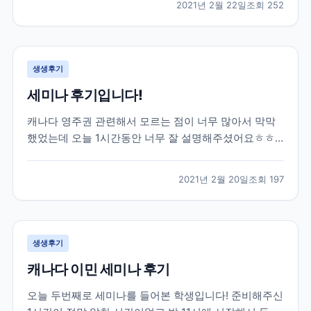
2021년 2월 22일
조회
252
권태원 실장님의 도움을 받아 토론토 대학교에 진학을
하게 되었습니다. 대학 진학 문제로 고민이 많았...
생생후기
세미나 후기입니다!
캐나다 영주권 관련해서 모르는 점이 너무 많아서 막막
했었는데 오늘 1시간동안 너무 잘 설명해주셨어요ㅎㅎ
엄청 유익한 시간이었습니다 제가 혼자 준비했었다면 놓
쳐버렸을 정보들도 잘알려주셨어용 덕분에 많이 배워갑
2021년 2월 20일
조회
197
니다 너무 감사드려요!
생생후기
캐나다 이민 세미나 후기
오늘 두번째로 세미나를 들어본 학생입니다! 준비해주신