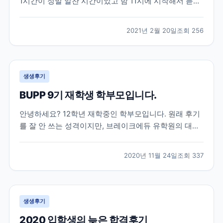
1시간이 정말 알찬 시간이었고 밤 11시에 시작해서 듣기
쉬운 시간은 아니었지만 그 시간에 놀지않고 듣기를 잘
했다는 생각이 드네요ㅎㅎ 세미나가 아니었다면 관심도
2021년 2월 20일
조회
256
가지지 않았다가 미리 준비를 못해 나중에 후회를 했을
뻔한 엄청 중요한 이야기들을 해주셨고 그 이야기들도
딱...
생생후기
BUPP 9기 재학생 학부모입니다.
안녕하세요? 12학년 재학중인 학부모입니다. 원래 후기
를 잘 안 쓰는 성격이지만, 브레이크에듀 유학원의 대학
입시 준비에 대한 체계적 관리에 큰 도움을 받아 유학중
이거나, 유학을 계획중이신 학부모님들께 도움이 되고자
2020년 11월 24일
조회
337
몇자 적어 봅니다. 조기유학으로는 늦은 고1 봄, 강남 모
유학원의 권유로 토론토의 대형사립고등학교로 갔으
나,...
생생후기
2020 입학생의 늦은 합격후기