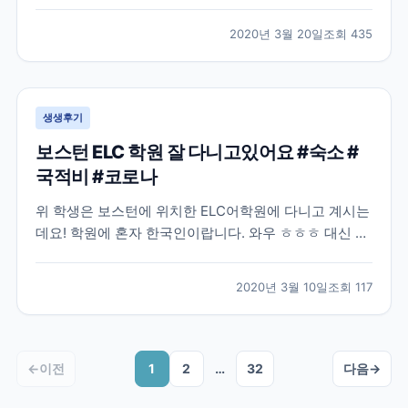
많은 분들이 난감해 하실거같아요. 모두들 부디 이 난관
을 잘 해결하셨으면 좋겠습니다! 작년 8월, 어학연수를
2020년 3월 20일
조회
435
결정하고 나서 무작정 제일 먼저 눈에 띈 브레이크에듀
에 연락해서 상담을 하였습니다. 그 당시에는 정확히 어
디...
생생후기
보스턴 ELC 학원 잘 다니고있어요 #숙소 #
국적비 #코로나
위 학생은 보스턴에 위치한 ELC어학원에 다니고 계시는
데요! 학원에 혼자 한국인이랍니다. 와우 ㅎㅎㅎ 대신 프
랑스 단체학생들이 왔나보네요 불어와 영어, 중국어까지
ㅋㅋ 그래도 한국인 없으니 영어로 말해야되는 환경이네
2020년 3월 10일
조회
117
요~! 숙소도 넘 좋아서 집 알아보면서 숙소 연장하셨네
요 ㅎㅎ 좋은 집을 꼭 구하시길! 외국학생들은 아무래...
←
이전
1
2
…
32
다음
→