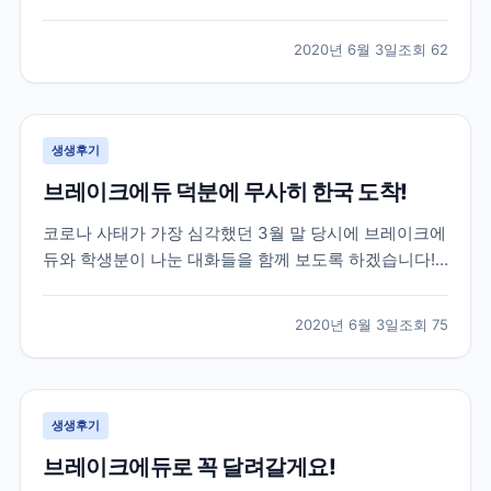
는데요. 특히나 한국으로 다시 돌아오셔야 하는 상황인
데 항공권 구하기가 하늘의 별따기...! 이런 긴급한 상황
2020년 6월 3일
조회
62
이었지만 브레이크에듀는 함께 걱정하고 최선을 다해 옆
에서 서포트 해드리는 게 맞다고 생각합니다. 하단 카톡
은...
생생후기
브레이크에듀 덕분에 무사히 한국 도착!
코로나 사태가 가장 심각했던 3월 말 당시에 브레이크에
듀와 학생분이 나눈 대화들을 함께 보도록 하겠습니다!
위 학생분께서는 3월 말 군대를 막 전역하시고 바로 캐
나다로 출국하신 학생분이셨는데요. 캐나다에서 6개월
2020년 6월 3일
조회
75
어학연수를 계획하셨지만 3개월 정도 공부 후, 코로나
사태로 인해 어쩔 수 없이 다시 한국으로 돌아오기로 하
였...
생생후기
브레이크에듀로 꼭 달려갈게요!