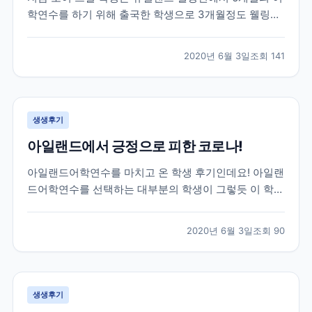
학연수를 하기 위해 출국한 학생으로 3개월정도 웰링턴
생활을 하고 있던 친구인데요! 브레이크에듀 선생님들이
매일하는 업무 중 하나인 학생들의 안부와 현지 생활 체
2020년 6월 3일
조회
141
크를 위해 대화를 나누면서 받은 카톡이랍니다! 그럼 먼
저 가장 궁금해 하실 학생과의 카톡 후기 먼저 함께 보...
생생후기
아일랜드에서 긍정으로 피한 코로나!
아일랜드어학연수를 마치고 온 학생 후기인데요! 아일랜
드어학연수를 선택하는 대부분의 학생이 그렇듯 이 학생
역시 아일랜드에서 영어공부도 하고 아르바이트도 할 수
있는 work&study 프로그램을 선택해 25주 학업과 8주
2020년 6월 3일
조회
90
의 워킹홀리데이로 총 33주간의 체류를 목표로 아일랜
드에 작년 11월에 출국한 학생이랍니다! 아쉽게도...
생생후기