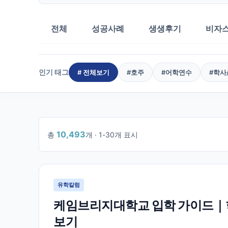
전체
성공사례
생생후기
비자
인기 태그
# 전체보기
#
호주
#
어학연수
#
학사
10,493
총
개 ·
1
-
30
개 표시
1
/
350
유학칼럼
케임브리지대학교 입학 가이드｜학
보기