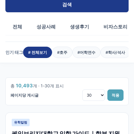
검색
전체
성공사례
생생후기
비자스토리
인기 태그
# 전체보기
#
호주
#
어학연수
#
학사/석사
1
/
350
10,493
총
개 ·
1
-
30
개 표시
페이지당 게시글
적용
유학칼럼
케임브리지대학교 입학 가이드｜학부 지원