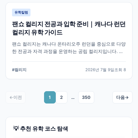
유학칼럼
팬쇼 컬리지 전공과 입학 준비｜캐나다 런던
컬리지 유학 가이드
팬쇼 컬리지는 캐나다 온타리오주 런던을 중심으로 다양
한 전공과 자격 과정을 운영하는 공립 컬리지입니다. 국
제학생이 학교를 선택할 때 확인해야 할 전공, 캠퍼스, 입
학 준비, 코업 및 학생 지원 항목을 정리했습니다.
#
컬리지
2026년 7월 9일
조회
8
←
이전
1
2
…
350
다음
→
💡 추천 유학 코스 탐색