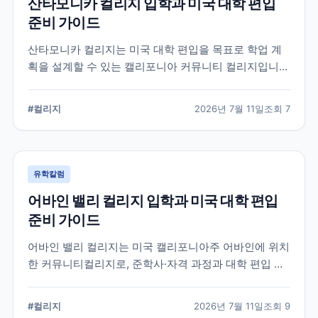
산타모니카 컬리지 입학과 미국 대학 편입
준비 가이드
산타모니카 컬리지는 미국 대학 편입을 목표로 학업 계
획을 설계할 수 있는 캘리포니아 커뮤니티 컬리지입니
다. 국제학생 지원, 전공 탐색, 편입 상담과 입학 전 확인
해야 할 준비 요소를 정리합니다.
#
컬리지
2026년 7월 11일
조회
7
유학칼럼
어바인 밸리 컬리지 입학과 미국 대학 편입
준비 가이드
어바인 밸리 컬리지는 미국 캘리포니아주 어바인에 위치
한 커뮤니티컬리지로, 준학사·자격 과정과 대학 편입 준
비 과정을 운영합니다. 국제학생 지원 절차와 전공 선택,
편입 계획을 세울 때 확인해야 할 내용을 정리했습니다.
#
컬리지
2026년 7월 11일
조회
9