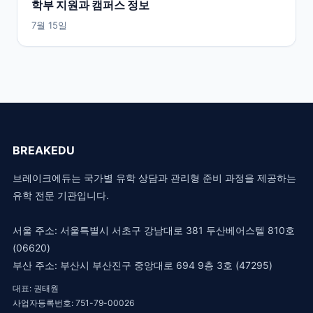
학부 지원과 캠퍼스 정보
7월 15일
BREAKEDU
브레이크에듀는 국가별 유학 상담과 관리형 준비 과정을 제공하는
유학 전문 기관입니다.
서울 주소: 서울특별시 서초구 강남대로 381 두산베어스텔 810호
(06620)
부산 주소: 부산시 부산진구 중앙대로 694 9층 3호 (47295)
대표: 권태원
사업자등록번호: 751-79-00026