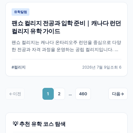
유학칼럼
팬쇼 컬리지 전공과 입학 준비｜캐나다 런던
컬리지 유학 가이드
팬쇼 컬리지는 캐나다 온타리오주 런던을 중심으로 다양
한 전공과 자격 과정을 운영하는 공립 컬리지입니다. 국
제학생이 학교를 선택할 때 확인해야 할 전공, 캠퍼스, 입
학 준비, 코업 및 학생 지원 항목을 정리했습니다.
#
컬리지
2026년 7월 9일
조회
6
←
이전
1
2
…
460
다음
→
💡 추천 유학 코스 탐색