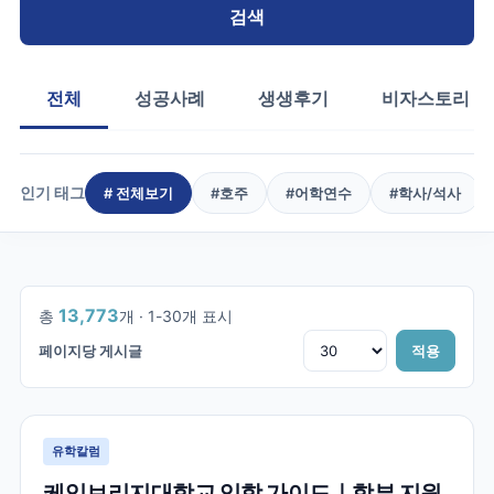
검색
전체
성공사례
생생후기
비자스토리
인기 태그
# 전체보기
#
호주
#
어학연수
#
학사/석사
1
/
460
13,773
총
개 ·
1
-
30
개 표시
페이지당 게시글
적용
유학칼럼
케임브리지대학교 입학 가이드｜학부 지원