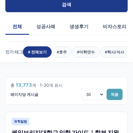
검색
전체
성공사례
생생후기
비자스토리
인기 태그
# 전체보기
#
호주
#
어학연수
#
학사/석사
1
/
460
13,773
총
개 ·
1
-
30
개 표시
페이지당 게시글
적용
유학칼럼
케임브리지대학교 입학 가이드｜학부 지원