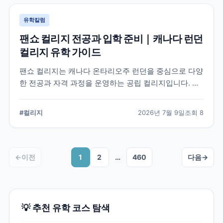
유학칼럼
팬쇼 컬리지 전공과 입학 준비｜캐나다 런던
컬리지 유학 가이드
팬쇼 컬리지는 캐나다 온타리오주 런던을 중심으로 다양
한 전공과 자격 과정을 운영하는 공립 컬리지입니다. 국
제학생이 학교를 선택할 때 확인해야 할 전공, 캠퍼스, 입
학 준비, 코업 및 학생 지원 항목을 정리했습니다.
#
컬리지
2026년 7월 9일
조회
8
←
이전
1
2
…
460
다음
→
💡 추천 유학 코스 탐색