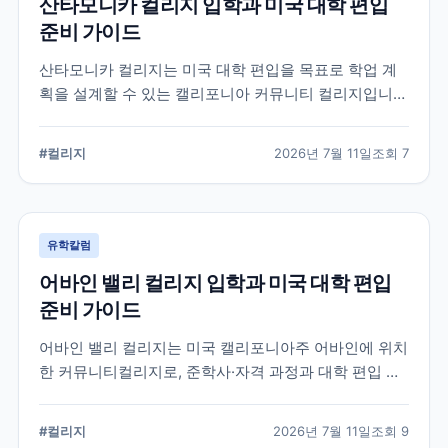
산타모니카 컬리지 입학과 미국 대학 편입
준비 가이드
산타모니카 컬리지는 미국 대학 편입을 목표로 학업 계
획을 설계할 수 있는 캘리포니아 커뮤니티 컬리지입니
다. 국제학생 지원, 전공 탐색, 편입 상담과 입학 전 확인
해야 할 준비 요소를 정리합니다.
#
컬리지
2026년 7월 11일
조회
7
유학칼럼
어바인 밸리 컬리지 입학과 미국 대학 편입
준비 가이드
어바인 밸리 컬리지는 미국 캘리포니아주 어바인에 위치
한 커뮤니티컬리지로, 준학사·자격 과정과 대학 편입 준
비 과정을 운영합니다. 국제학생 지원 절차와 전공 선택,
편입 계획을 세울 때 확인해야 할 내용을 정리했습니다.
#
컬리지
2026년 7월 11일
조회
9