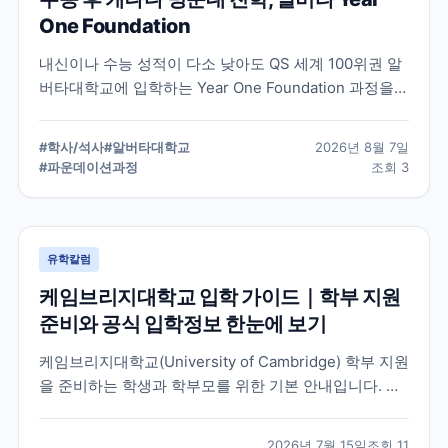
One Foundation
내신이나 수능 성적이 다소 낮아도 QS 세계 100위권 알
버타대학교에 입학하는 Year One Foundation 과정을
정리했습니다. 1년 과정을 마치면 추가 기간 없이 2학년
으로 진학하며, 2026년 신설된 공학 계열까지 지원 조건
#
학사/석사
#
알버타대학교
2026년 8월 7일
과 학비를 확인할 수 있습니다.
#
파운데이션과정
조회
3
유학칼럼
케임브리지대학교 입학 가이드｜학부 지원
준비와 공식 입학정보 한눈에 보기
케임브리지대학교(University of Cambridge) 학부 지원
을 준비하는 학생과 학부모를 위한 기본 안내입니다. 공
식 홈페이지, 입학 안내, 최신 뉴스 채널을 바탕으로 지원
전 확인해야 할 핵심 내용을 정리했습니다.
2026년 7월 15일
조회
11