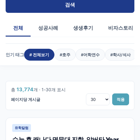
검색
전체
성공사례
생생후기
비자스토리
인기 태그
# 전체보기
#
호주
#
어학연수
#
학사/석사
1
/
460
13,774
총
개 ·
1
-
30
개 표시
페이지당 게시글
적용
유학칼럼
수능 후 캐나다 명문대 진학, 알버타 Year