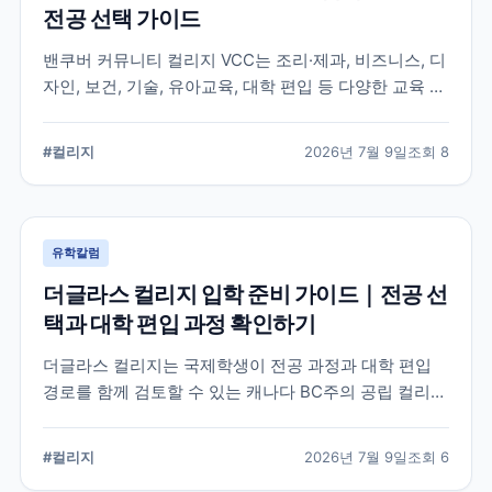
전공 선택 가이드
밴쿠버 커뮤니티 컬리지 VCC는 조리·제과, 비즈니스, 디
자인, 보건, 기술, 유아교육, 대학 편입 등 다양한 교육 분
야를 운영합니다. 국제학생은 전공별 입학 조건과 모집
가능 여부, 실습 과정, 졸업 후 취업허가 적용 여부를 각
#
컬리지
2026년 7월 9일
조회
8
각 확인해야 합니다.
유학칼럼
더글라스 컬리지 입학 준비 가이드｜전공 선
택과 대학 편입 과정 확인하기
더글라스 컬리지는 국제학생이 전공 과정과 대학 편입
경로를 함께 검토할 수 있는 캐나다 BC주의 공립 컬리지
입니다. 지원 전에는 희망 프로그램의 입학 요건과 개설
학기, 캠퍼스, 향후 진로 계획을 공식 안내에서 확인해야
#
컬리지
2026년 7월 9일
조회
6
합니다.