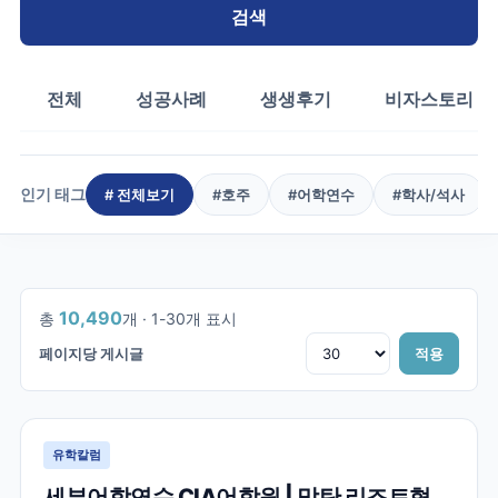
검색
전체
성공사례
생생후기
비자스토리
인기 태그
# 전체보기
#
호주
#
어학연수
#
학사/석사
1
/
350
10,490
총
개 ·
1
-
30
개 표시
페이지당 게시글
적용
유학칼럼
세부어학연수 CIA어학원 | 막탄 리조트형