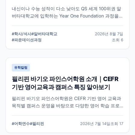
내신이나 수능 성적이 다소 낮아도 QS 세계 100위권 알
버타대학교에 입학하는 Year One Foundation 과정을
정리했습니다. 1년 과정을 마치면 추가 기간 없이 2학년
으로 진학하며, 2026년 신설된 공학 계열까지 지원 조건
#
학사/석사
#
알버타대학교
2026년 8월 7일
과 학비를 확인할 수 있습니다.
#
파운데이션과정
조회
6
유학칼럼
필리핀 바기오 파인스어학원 소개｜CEFR
기반 영어교육과 캠퍼스 특징 알아보기
필리핀 바기오 파인스어학원은 CEFR 기반 영어 교육과
목적별 캠퍼스 운영을 바탕으로 다양한 영어 학습 프로
그램을 제공하는 어학원입니다. 학교의 교육 철학, 캠퍼
스 구성, 프로그램 특징을 중심으로 학부모와 연수 준비
#
어학연수
#
필리핀
2026년 7월 14일
조회
17
생이 알아야 할 내용을 정리했습니다.