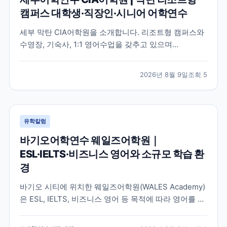
캠퍼스 대학생·직장인·시니어 어학연수
세부 막탄 CIA어학원을 소개합니다. 리조트형 캠퍼스와
수영장, 기숙사, 1:1 영어수업을 갖추고 있으며
ESL·TOEIC·IELTS·Business 과정을 운영합니다. 대학
생, 직장인, 시니어 세부어학연수를 준비한다면 브레이
2026년 8월 9일
조회
5
크에듀에서 과정과 기숙사 잔여 여부를 확인하세요.
유학칼럼
바기오어학연수 웨일즈어학원｜
ESL·IELTS·비즈니스 영어와 소규모 학습 환
경
바기오 시티에 위치한 웨일즈어학원(WALES Academy)
은 ESL, IELTS, 비즈니스 영어 등 목적에 따라 영어를 공
부할 수 있는 소규모 어학원입니다. 대학생·직장인·시니
어부터 가족연수까지, 학업과 바기오 도심 생활의 균형