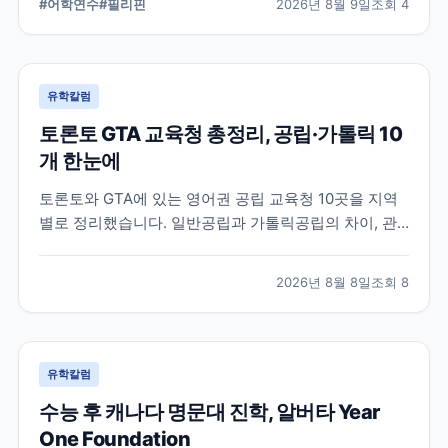
#
어학연수
#
필리핀
2026년 8월 9일
조회
4
을 중요하게 보는 분들이 살펴볼 만한 학교입니다.
유학칼럼
토론토 GTA 교육청 총정리, 공립·가톨릭 10
개 한눈에
토론토와 GTA에 있는 영어권 공립 교육청 10곳을 지역
별로 정리했습니다. 일반공립과 가톨릭공립의 차이, 관
할 지역, 프랑스어권 교육청까지 조기유학을 준비할 때
알아야 할 기본 지도를 한 번에 파악할 수 있습니다.
2026년 8월 8일
조회
8
유학칼럼
수능 후 캐나다 명문대 진학, 알버타 Year
One Foundation