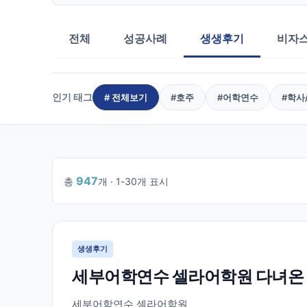
전체
성공사례
생생후기
비자
인기 태그
# 전체보기
#
호주
#
어학연수
#
학사
947
총
개 ·
1
-
30
개 표시
1
/
32
생생후기
세부어학연수 셀라어학원 다녀온
세부어학연수 셀라어학원