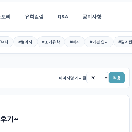
스토리
유학칼럼
Q&A
공지사항
/석사
#
컬리지
#
조기유학
#
비자
#
기본 안내
#
필리
페이지당 게시글
적용
 후기~