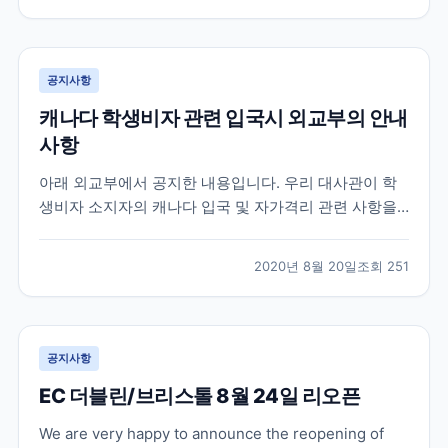
가 많았습니다. 먼저 가장 궁금해 하시는 캐나다 입국 심
사 질문들은 대략 아래와 같습니다. 영어로 간단히 번역
을...
공지사항
캐나다 학생비자 관련 입국시 외교부의 안내
사항
아래 외교부에서 공지한 내용입니다. 우리 대사관이 학
생비자 소지자의 캐나다 입국 및 자가격리 관련 사항을
캐나다 국경서비스청 (CBSA) 에 문의한 결과 , 아래와
같이 확인되었으니 참고하시기 바랍니다 . ※업데이트 부
2020년 8월 20일
조회
251
분은 파란색으로 표시 A. 캐나다 입국 1. 학생비자 소지
자가 100% 온라인 수업 및 하이브리드 수업인...
공지사항
EC 더블린/브리스톨 8월 24일 리오픈
We are very happy to announce the reopening of