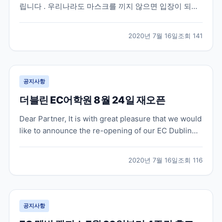
립니다 . 우리나라도 마스크를 끼지 않으면 입장이 되지
않는 상점이 대부분인데요 , 영국도 마찬가지로 상점 및
슈퍼마켓 내에서 face covering 이 7 월 24 일부터 의무
2020년 7월 16일
조회
141
화 된다고 합니다 . 지난 5 월 중순에는 퍼블릭 공간에서
face coverin...
공지사항
더블린 EC어학원 8월 24일 재오픈
Dear Partner, It is with great pleasure that we would
like to announce the re-opening of our EC Dublin
school on Monday 24 August, 2020! Our team in
Dublin have been working to ens...
2020년 7월 16일
조회
116
공지사항