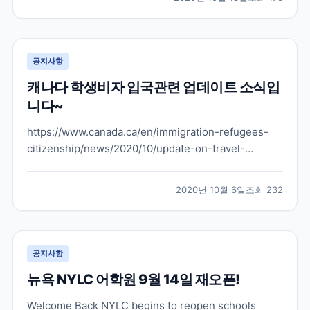
떤 부분으로 늘어날지 아직은 발표된 바는 없지만 캐나
다도 그렇고 뉴질랜드도 학생비자 학생들을 슬슬 받으려
는...
공지사항
캐나다 학생비자 입국관련 업데이트 소식입
니다~
https://www.canada.ca/en/immigration-refugees-
citizenship/news/2020/10/update-on-travel-
restriction-exemptions-for-international-
students.html 위으 링크를 보시면 원문 내용 보실 수 있
2020년 10월 6일
조회
232
습니다 위의 유튜브 채널에...
공지사항
뉴욕 NYLC 어학원 9월 14일 재오픈!
Welcome Back NYLC begins to reopen schools