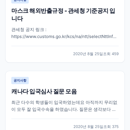
마스크 해외반출규정 - 관세청 기준공지 입
니다
관세청 공지 링크 :
https://www.customs.go.kr/kcs/na/ntt/selectNttInfo.do?
mi=2889&nttSn=10053549#viewer 여행기간 마스크
및 MB 필터 반출 허용 개수 1개월 이내 30개 1~2개월
2020년 8월 25일
조회
459
60개 2~3개월 90개 3~4개월 120개 4개월 초과 150개
※마스크...
공지사항
캐나다 입국심사 질문 모음
최근 다수의 학생들이 입국하였는데요 아직까지 무리없
이 모두 잘 입국수속을 하였습니다. 질문은 생각보다 많
이 없었다고 하고요 도리어 국내 공항에서 탑승 시 워낙
에 많이 바뀌는 비자 상황으로 인해 까다롭게 보는 경우
2020년 8월 25일
조회
375