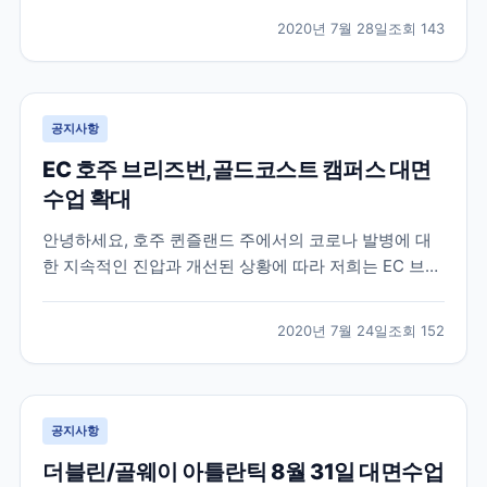
한 것을 기억하실텐데요 , 최근 업데이트된 로이터 , 알자
2020년 7월 28일
조회
143
지라 등에 따르면 미국이 가을학기에 모든 강의를 온라
인으로만 진행하는 대학에 등록하려는 “ 신입 국...
공지사항
EC 호주 브리즈번,골드코스트 캠퍼스 대면
수업 확대
안녕하세요, 호주 퀸즐랜드 주에서의 코로나 발병에 대
한 지속적인 진압과 개선된 상황에 따라 저희는 EC 브리
즈번 과 EC 골드코스트 에서 공부하는 학생들을 위해 대
면수업 비중을 늘리기로 결정하였습니다. 따라서 매주 3
2020년 7월 24일
조회
152
일간 (월요일, 화요일, 수요일) 캠퍼스 내에서 대면수업
이 진행되며, 목요일과 금요일 에는 온라인 수업...
공지사항
더블린/골웨이 아틀란틱 8월 31일 대면수업