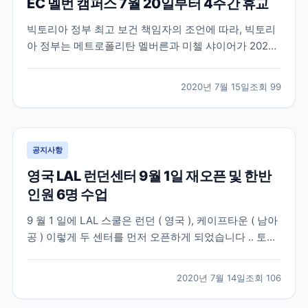
EC 멜번 캠퍼스 7월 20일부터 4주간 휴교
빅토리아 정부 최고 보건 책임자의 조언에 따라, 빅토리
아 정부는 메트로폴리탄 멜버른과 미첼 샤이어가 2020
년 7월 8일 수요일 밤 11시 59분부터 3단계 Stay at
Home 제한으로 복귀할 것이라고 발표했습니다. 현재 이
2020년 7월 15일
조회
99
이동제한령은 최소 6주 동안 지속될 예정이며 자세한 정
보는 여기서 확인하실 수 있습니다. –...
공지사항
영국 LAL 런던센터 9월 1일 재오픈 및 한반
인원 6명 수업
9 월 1 일에 LAL 스쿨은 런던 ( 영국 ), 케이프타운 ( 남아
공 ) 이렇게 두 센터를 먼저 오픈하게 되었습니다 .. 토베
이 센터는 올해 오픈하지 않고 , 2021 년에 오픈할 예정
이기 때문에 , 기존에 토베이 센터에서 공부하시다가 귀
2020년 7월 14일
조회
106
국하셨던 학생들은 , 런던센터로 변경을 하실 수 있습니
다 . 영국정부는 7 월 10...