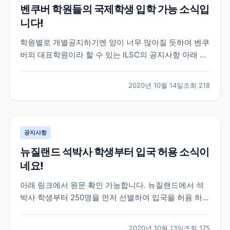
벤쿠버 학원들의 국제학생 입학 가능 소식입
니다!
학원별로 개별공지하기엔 양이 너무 많아질 듯하여 벤쿠
버의 대표학원이라 할 수 있는 ILSC의 공지사항 아래 첨
부해 드리겠습니다. 기존에 공지사항으로 안내드린바와
같이 10월20일부터 국제학생의 학업이 가능하도록 하기
2020년 10월 14일
조회
218
위한 새로운 DLI넘버의 발표가 시작되고 있습니다. 벤쿠
버에 많은 학원 및 교육기관들이 현재 심사중이거나 심...
공지사항
뉴질랜드 석박사 학생부터 입국 허용 소식이
네요!
아래 링크에서 원문 확인 가능합니다. 뉴질랜드에서 석
박사 학생부터 250명을 먼저 선별하여 입국을 허용 하겠
다고 발표를 했습니다 이번 학생들을 대상으로 좀더 시
스템을 확인 하고 늘려나갈 예정인 듯 한데요. 추 후, 어
2020년 10월 13일
조회
175