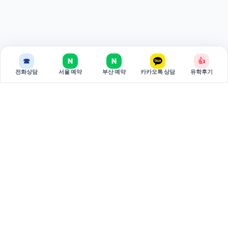
☎
N
N
👍
전화상담
서울 예약
부산 예약
카카오톡 상담
유학후기
BREAKEDU
브레이크에듀는 국가별 유학 상담과 관리형 준비 과정을 제공하는
유학 전문 기관입니다.
서울 주소: 서울특별시 서초구 강남대로 381 두산베어스텔 810호
(06620)