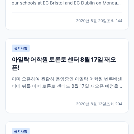
our schools at EC Bristol and EC Dublin on Monday
24th August, 2020!
2020년 8월 20일
조회
144
공지사항
아일락 어학원 토론토 센터 8월 17일 재오
픈!
이미 오픈하여 원활히 운영중인 아일락 어학원 벤쿠버센
터에 뒤를 이어 토론토 센터도 8월 17일 재오픈 예정을
알렸습니다 ^^ 정상 대면 수업은 8월 31일부터 진행될
예정이라고 합니다. Dear Partner, As you know,
2020년 8월 13일
조회
204
Vancouver has been running in-person classes
sinc...
공지사항