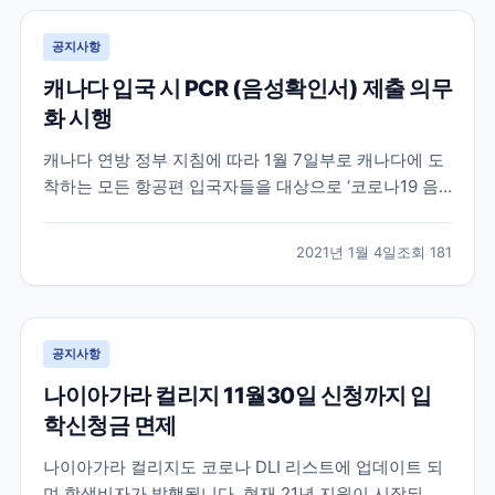
공지사항
캐나다 입국 시 PCR (음성확인서) 제출 의무
화 시행
캐나다 연방 정부 지침에 따라 1월 7일부로 캐나다에 도
착하는 모든 항공편 입국자들을 대상으로 ‘코로나19 음
성 확인서’를 요구할 방침입니다. 발표에 따르면 코로나
19 검사 방식은 유전자 검출(PCR) 검사로만 허용되며,
2021년 1월 4일
조회
181
입국자는 출국 국가에서 출국 72시간 이내(3일) COVID-
19 (PCR) 검사를 받고 영문 음성...
공지사항
나이아가라 컬리지 11월30일 신청까지 입
학신청금 면제
나이아가라 컬리지도 코로나 DLI 리스트에 업데이트 되
며 학생비자가 발행됩니다. 현재 21년 지원이 시작되었