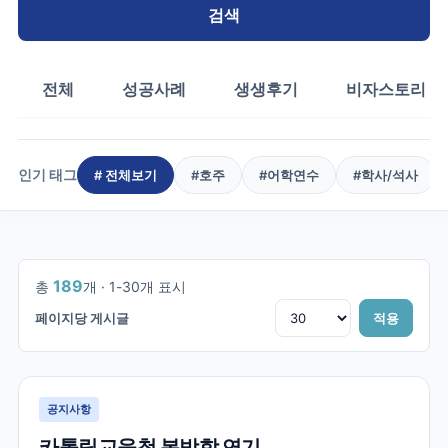
검색
전체
성공사례
생생후기
비자스토리
인기 태그
# 전체보기
#
호주
#
어학연수
#
학사/석사
1
/
7
189
총
개 ·
1
-
30
개 표시
페이지당 게시글
적용
공지사항
카톨릭교육청 봄방학 연기