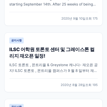
starting September 14th. After 25 weeks of being
shutdown, NYLC is thrilled to announced that we
are finally taking steps to moving class...
2020년 9월 10일
조회
175
공지사항
ILSC 어학원 토론토 센터 및 그레이스톤 컬
리지 재오픈 일정!
ILSC 토론토 , 몬트리올 & Greystone 캐나다- 재오픈 공
지! ILSC 토론토 , 몬트리올 캠퍼스가 9 월 8 일부터 재오
픈이 될 예정입니다 . 7 월 13 일에 재오픈된 ILSC- 밴쿠
버와 동일하게 우선 Full-Time 주당 20 시간으로 100%
2020년 8월 28일
조회
195
대면수업을 제공할 예정입니다 . 온라인 수업은 캐나다
동부...
공지사항