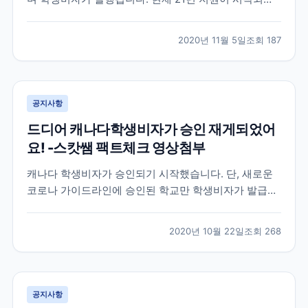
으며 11월30일 신청까지 입학신청금이 면제되니 참고해
주세요~!
2020년 11월 5일
조회
187
공지사항
드디어 캐나다학생비자가 승인 재게되었어
요! -스캇쌤 팩트체크 영상첨부
캐나다 학생비자가 승인되기 시작했습니다. 단, 새로운
코로나 가이드라인에 승인된 학교만 학생비자가 발급됩
니다. 아래 관련 내용 스캇쌤이 리딩한 영상 링크 참고해
주세요
2020년 10월 22일
조회
268
공지사항