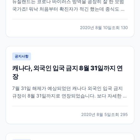
뉴질랜드는 코로나 바이러스 방역을 굉장히 잘 한 모범
국가죠! 워낙 처음부터 확진자가 적긴 했는데 종식도 선
언할 만큼 코로나 청정국가입니다. 오늘 발표된 뉴스에
따르면 100일째 고로나 지역사회 전파가 0명이라고 하
2020년 8월 10일
조회
130
네요 실제 뉴질랜드에 있는 학원들은 현지에 체류중인
학생들을 대상으로 수업을 진행하고 있습니다. 뉴스 링
크 걸...
공지사항
캐나다, 외국인 입국 금지 8월 31일까지 연
장
7월 31일 해제가 예상되었던 캐나다 외국인 입국 금지
규정이 8월 31일까지로 연장되었습니다. 보다 자세한 소
식은 아래 뉴스 기사에서 확인 가능합니다.
https://www.cicnews.com/2020/07/canada-adds-
2020년 8월 5일
조회
295
one-more-month-of-travel-restrictions-
0715202.html...