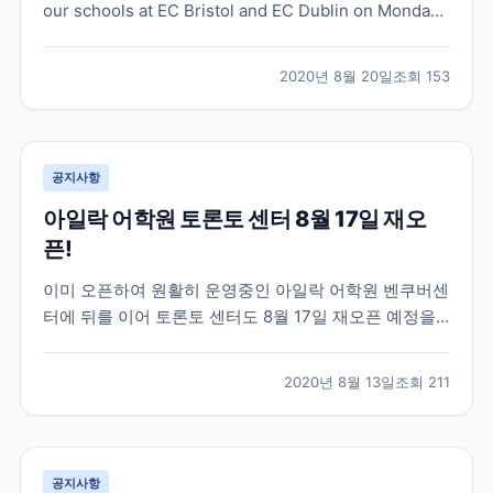
our schools at EC Bristol and EC Dublin on Monday
24th August, 2020!
2020년 8월 20일
조회
153
공지사항
아일락 어학원 토론토 센터 8월 17일 재오
픈!
이미 오픈하여 원활히 운영중인 아일락 어학원 벤쿠버센
터에 뒤를 이어 토론토 센터도 8월 17일 재오픈 예정을
알렸습니다 ^^ 정상 대면 수업은 8월 31일부터 진행될
예정이라고 합니다. Dear Partner, As you know,
2020년 8월 13일
조회
211
Vancouver has been running in-person classes
sinc...
공지사항