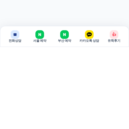
☎
N
N
👍
전화상담
서울 예약
부산 예약
카카오톡 상담
유학후기
BREAKEDU
브레이크에듀는 국가별 유학 상담과 관리형 준비 과정을 제공하는
유학 전문 기관입니다.
서울 주소: 서울특별시 서초구 강남대로 381 두산베어스텔 810호
(06620)