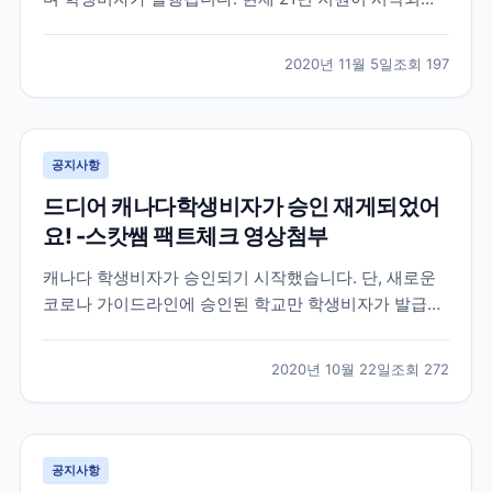
으며 11월30일 신청까지 입학신청금이 면제되니 참고해
주세요~!
2020년 11월 5일
조회
197
공지사항
드디어 캐나다학생비자가 승인 재게되었어
요! -스캇쌤 팩트체크 영상첨부
캐나다 학생비자가 승인되기 시작했습니다. 단, 새로운
코로나 가이드라인에 승인된 학교만 학생비자가 발급됩
니다. 아래 관련 내용 스캇쌤이 리딩한 영상 링크 참고해
주세요
2020년 10월 22일
조회
272
공지사항