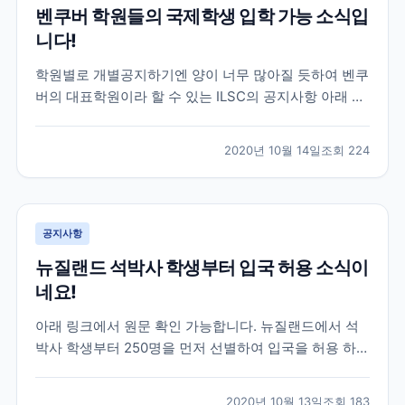
벤쿠버 학원들의 국제학생 입학 가능 소식입
니다!
학원별로 개별공지하기엔 양이 너무 많아질 듯하여 벤쿠
버의 대표학원이라 할 수 있는 ILSC의 공지사항 아래 첨
부해 드리겠습니다. 기존에 공지사항으로 안내드린바와
같이 10월20일부터 국제학생의 학업이 가능하도록 하기
2020년 10월 14일
조회
224
위한 새로운 DLI넘버의 발표가 시작되고 있습니다. 벤쿠
버에 많은 학원 및 교육기관들이 현재 심사중이거나 심...
공지사항
뉴질랜드 석박사 학생부터 입국 허용 소식이
네요!
아래 링크에서 원문 확인 가능합니다. 뉴질랜드에서 석
박사 학생부터 250명을 먼저 선별하여 입국을 허용 하겠
다고 발표를 했습니다 이번 학생들을 대상으로 좀더 시
스템을 확인 하고 늘려나갈 예정인 듯 한데요. 추 후, 어
2020년 10월 13일
조회
183