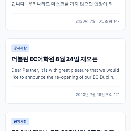
립니다 . 우리나라도 마스크를 끼지 않으면 입장이 되지
않는 상점이 대부분인데요 , 영국도 마찬가지로 상점 및
슈퍼마켓 내에서 face covering 이 7 월 24 일부터 의무
2020년 7월 16일
조회
147
화 된다고 합니다 . 지난 5 월 중순에는 퍼블릭 공간에서
face coverin...
공지사항
더블린 EC어학원 8월 24일 재오픈
Dear Partner, It is with great pleasure that we would
like to announce the re-opening of our EC Dublin
school on Monday 24 August, 2020! Our team in
Dublin have been working to ens...
2020년 7월 16일
조회
121
공지사항