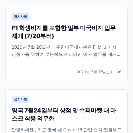
비자 및 485 (Post-study work v...
공지사항
F1 학생비자를 포함한 일부 미국비자 업무
재개 (7/20부터)
2020년 7월 20일부터 주한미국대사관은 F, M, J 비자
신청자를 위하여 부분적으로 비이민 비자 업무를 재개한
다고 발표했습니다. 미국 비이민비자 업무는 지난 3월부
터 중단되었다가 4개월 만에 업무가 재개되는 만큼 비자
2020년 7월 17일
조회
126
신청자가 단시간에 많이 몰릴 것으로 예상이 됩니다. 미
국 대사관에서도 발급 절차가 진행되지 못한 수...
공지사항
영국 7월24일부터 상점 및 슈퍼마켓 내 마
스크 착용 의무화
안녕하세요 , 최근 영국 내 Covid-19 관련 소식 전달해드