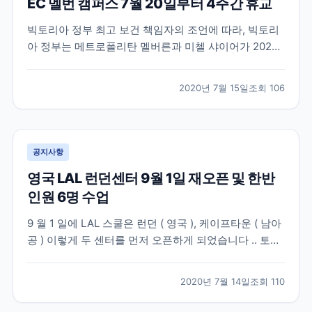
EC 멜번 캠퍼스 7월 20일부터 4주간 휴교
빅토리아 정부 최고 보건 책임자의 조언에 따라, 빅토리
아 정부는 메트로폴리탄 멜버른과 미첼 샤이어가 2020
년 7월 8일 수요일 밤 11시 59분부터 3단계 Stay at
Home 제한으로 복귀할 것이라고 발표했습니다. 현재 이
2020년 7월 15일
조회
106
이동제한령은 최소 6주 동안 지속될 예정이며 자세한 정
보는 여기서 확인하실 수 있습니다. –...
공지사항
영국 LAL 런던센터 9월 1일 재오픈 및 한반
인원 6명 수업
9 월 1 일에 LAL 스쿨은 런던 ( 영국 ), 케이프타운 ( 남아
공 ) 이렇게 두 센터를 먼저 오픈하게 되었습니다 .. 토베
이 센터는 올해 오픈하지 않고 , 2021 년에 오픈할 예정
이기 때문에 , 기존에 토베이 센터에서 공부하시다가 귀
2020년 7월 14일
조회
110
국하셨던 학생들은 , 런던센터로 변경을 하실 수 있습니
다 . 영국정부는 7 월 10...