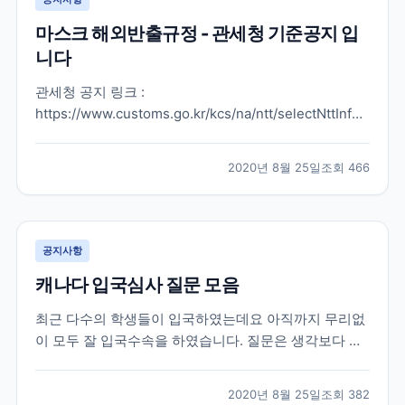
마스크 해외반출규정 - 관세청 기준공지 입
니다
관세청 공지 링크 :
https://www.customs.go.kr/kcs/na/ntt/selectNttInfo.do?
mi=2889&nttSn=10053549#viewer 여행기간 마스크
및 MB 필터 반출 허용 개수 1개월 이내 30개 1~2개월
2020년 8월 25일
조회
466
60개 2~3개월 90개 3~4개월 120개 4개월 초과 150개
※마스크...
공지사항
캐나다 입국심사 질문 모음
최근 다수의 학생들이 입국하였는데요 아직까지 무리없
이 모두 잘 입국수속을 하였습니다. 질문은 생각보다 많
이 없었다고 하고요 도리어 국내 공항에서 탑승 시 워낙
에 많이 바뀌는 비자 상황으로 인해 까다롭게 보는 경우
2020년 8월 25일
조회
382