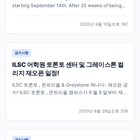
starting September 14th. After 25 weeks of being
shutdown, NYLC is thrilled to announced that we
are finally taking steps to moving class...
2020년 9월 10일
조회
182
공지사항
ILSC 어학원 토론토 센터 및 그레이스톤 컬
리지 재오픈 일정!
ILSC 토론토 , 몬트리올 & Greystone 캐나다- 재오픈 공
지! ILSC 토론토 , 몬트리올 캠퍼스가 9 월 8 일부터 재오
픈이 될 예정입니다 . 7 월 13 일에 재오픈된 ILSC- 밴쿠
버와 동일하게 우선 Full-Time 주당 20 시간으로 100%
2020년 8월 28일
조회
209
대면수업을 제공할 예정입니다 . 온라인 수업은 캐나다
동부...
공지사항