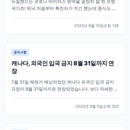
뉴질랜드는 코로나 바이러스 방역을 굉장히 잘 한 모범
국가죠! 워낙 처음부터 확진자가 적긴 했는데 종식도 선
언할 만큼 코로나 청정국가입니다. 오늘 발표된 뉴스에
따르면 100일째 고로나 지역사회 전파가 0명이라고 하
2020년 8월 10일
조회
138
네요 실제 뉴질랜드에 있는 학원들은 현지에 체류중인
학생들을 대상으로 수업을 진행하고 있습니다. 뉴스 링
크 걸...
공지사항
캐나다, 외국인 입국 금지 8월 31일까지 연
장
7월 31일 해제가 예상되었던 캐나다 외국인 입국 금지
규정이 8월 31일까지로 연장되었습니다. 보다 자세한 소
식은 아래 뉴스 기사에서 확인 가능합니다.
https://www.cicnews.com/2020/07/canada-adds-
2020년 8월 5일
조회
303
one-more-month-of-travel-restrictions-
0715202.html...