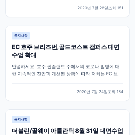
한 것을 기억하실텐데요 , 최근 업데이트된 로이터 , 알자
2020년 7월 28일
조회
151
지라 등에 따르면 미국이 가을학기에 모든 강의를 온라
인으로만 진행하는 대학에 등록하려는 “ 신입 국...
공지사항
EC 호주 브리즈번,골드코스트 캠퍼스 대면
수업 확대
안녕하세요, 호주 퀸즐랜드 주에서의 코로나 발병에 대
한 지속적인 진압과 개선된 상황에 따라 저희는 EC 브리
즈번 과 EC 골드코스트 에서 공부하는 학생들을 위해 대
면수업 비중을 늘리기로 결정하였습니다. 따라서 매주 3
2020년 7월 24일
조회
154
일간 (월요일, 화요일, 수요일) 캠퍼스 내에서 대면수업
이 진행되며, 목요일과 금요일 에는 온라인 수업...
공지사항
더블린/골웨이 아틀란틱 8월 31일 대면수업