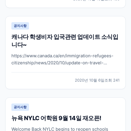
떤 부분으로 늘어날지 아직은 발표된 바는 없지만 캐나
다도 그렇고 뉴질랜드도 학생비자 학생들을 슬슬 받으려
는...
공지사항
캐나다 학생비자 입국관련 업데이트 소식입
니다~
https://www.canada.ca/en/immigration-refugees-
citizenship/news/2020/10/update-on-travel-
restriction-exemptions-for-international-
students.html 위으 링크를 보시면 원문 내용 보실 수 있
2020년 10월 6일
조회
241
습니다 위의 유튜브 채널에...
공지사항
뉴욕 NYLC 어학원 9월 14일 재오픈!
Welcome Back NYLC begins to reopen schools