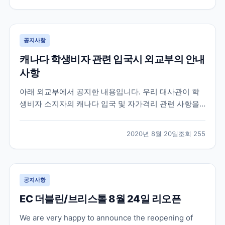
가 많았습니다. 먼저 가장 궁금해 하시는 캐나다 입국 심
사 질문들은 대략 아래와 같습니다. 영어로 간단히 번역
을...
공지사항
캐나다 학생비자 관련 입국시 외교부의 안내
사항
아래 외교부에서 공지한 내용입니다. 우리 대사관이 학
생비자 소지자의 캐나다 입국 및 자가격리 관련 사항을
캐나다 국경서비스청 (CBSA) 에 문의한 결과 , 아래와
같이 확인되었으니 참고하시기 바랍니다 . ※업데이트 부
2020년 8월 20일
조회
255
분은 파란색으로 표시 A. 캐나다 입국 1. 학생비자 소지
자가 100% 온라인 수업 및 하이브리드 수업인...
공지사항
EC 더블린/브리스톨 8월 24일 리오픈
We are very happy to announce the reopening of