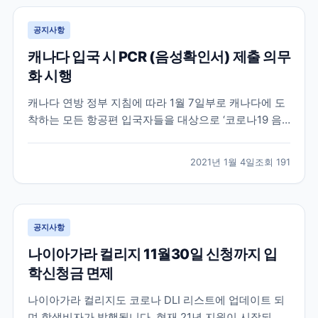
공지사항
캐나다 입국 시 PCR (음성확인서) 제출 의무
화 시행
캐나다 연방 정부 지침에 따라 1월 7일부로 캐나다에 도
착하는 모든 항공편 입국자들을 대상으로 ‘코로나19 음
성 확인서’를 요구할 방침입니다. 발표에 따르면 코로나
19 검사 방식은 유전자 검출(PCR) 검사로만 허용되며,
2021년 1월 4일
조회
191
입국자는 출국 국가에서 출국 72시간 이내(3일) COVID-
19 (PCR) 검사를 받고 영문 음성...
공지사항
나이아가라 컬리지 11월30일 신청까지 입
학신청금 면제
나이아가라 컬리지도 코로나 DLI 리스트에 업데이트 되
며 학생비자가 발행됩니다. 현재 21년 지원이 시작되었