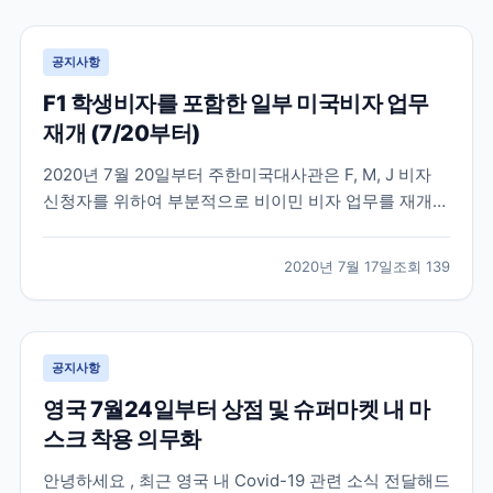
비자 및 485 (Post-study work v...
공지사항
F1 학생비자를 포함한 일부 미국비자 업무
재개 (7/20부터)
2020년 7월 20일부터 주한미국대사관은 F, M, J 비자
신청자를 위하여 부분적으로 비이민 비자 업무를 재개한
다고 발표했습니다. 미국 비이민비자 업무는 지난 3월부
터 중단되었다가 4개월 만에 업무가 재개되는 만큼 비자
2020년 7월 17일
조회
139
신청자가 단시간에 많이 몰릴 것으로 예상이 됩니다. 미
국 대사관에서도 발급 절차가 진행되지 못한 수...
공지사항
영국 7월24일부터 상점 및 슈퍼마켓 내 마
스크 착용 의무화
안녕하세요 , 최근 영국 내 Covid-19 관련 소식 전달해드