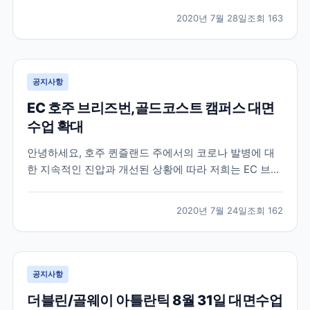
한 것을 기억하실텐데요 , 최근 업데이트된 로이터 , 알자
2020년 7월 28일
조회
163
지라 등에 따르면 미국이 가을학기에 모든 강의를 온라
인으로만 진행하는 대학에 등록하려는 “ 신입 국...
공지사항
EC 호주 브리즈번,골드코스트 캠퍼스 대면
수업 확대
안녕하세요, 호주 퀸즐랜드 주에서의 코로나 발병에 대
한 지속적인 진압과 개선된 상황에 따라 저희는 EC 브리
즈번 과 EC 골드코스트 에서 공부하는 학생들을 위해 대
면수업 비중을 늘리기로 결정하였습니다. 따라서 매주 3
2020년 7월 24일
조회
162
일간 (월요일, 화요일, 수요일) 캠퍼스 내에서 대면수업
이 진행되며, 목요일과 금요일 에는 온라인 수업...
공지사항
더블린/골웨이 아틀란틱 8월 31일 대면수업