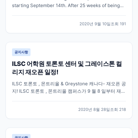
starting September 14th. After 25 weeks of being
shutdown, NYLC is thrilled to announced that we
are finally taking steps to moving class...
2020년 9월 10일
조회
191
공지사항
ILSC 어학원 토론토 센터 및 그레이스톤 컬
리지 재오픈 일정!
ILSC 토론토 , 몬트리올 & Greystone 캐나다- 재오픈 공
지! ILSC 토론토 , 몬트리올 캠퍼스가 9 월 8 일부터 재오
픈이 될 예정입니다 . 7 월 13 일에 재오픈된 ILSC- 밴쿠
버와 동일하게 우선 Full-Time 주당 20 시간으로 100%
2020년 8월 28일
조회
218
대면수업을 제공할 예정입니다 . 온라인 수업은 캐나다
동부...
공지사항