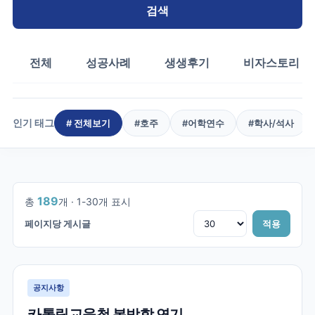
검색
전체
성공사례
생생후기
비자스토리
인기 태그
# 전체보기
#
호주
#
어학연수
#
학사/석사
1
/
7
189
총
개 ·
1
-
30
개 표시
페이지당 게시글
적용
공지사항
카톨릭교육청 봄방학 연기