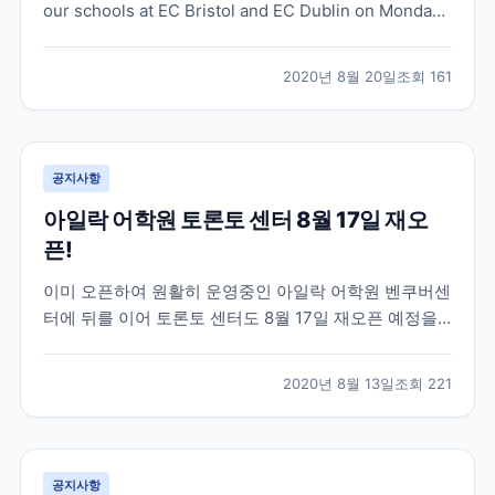
our schools at EC Bristol and EC Dublin on Monday
24th August, 2020!
2020년 8월 20일
조회
161
공지사항
아일락 어학원 토론토 센터 8월 17일 재오
픈!
이미 오픈하여 원활히 운영중인 아일락 어학원 벤쿠버센
터에 뒤를 이어 토론토 센터도 8월 17일 재오픈 예정을
알렸습니다 ^^ 정상 대면 수업은 8월 31일부터 진행될
예정이라고 합니다. Dear Partner, As you know,
2020년 8월 13일
조회
221
Vancouver has been running in-person classes
sinc...
공지사항