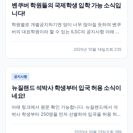
벤쿠버 학원들의 국제학생 입학 가능 소식입
니다!
학원별로 개별공지하기엔 양이 너무 많아질 듯하여 벤쿠
버의 대표학원이라 할 수 있는 ILSC의 공지사항 아래 첨
부해 드리겠습니다. 기존에 공지사항으로 안내드린바와
같이 10월20일부터 국제학생의 학업이 가능하도록 하기
2020년 10월 14일
조회
235
위한 새로운 DLI넘버의 발표가 시작되고 있습니다. 벤쿠
버에 많은 학원 및 교육기관들이 현재 심사중이거나 심...
공지사항
뉴질랜드 석박사 학생부터 입국 허용 소식이
네요!
아래 링크에서 원문 확인 가능합니다. 뉴질랜드에서 석
박사 학생부터 250명을 먼저 선별하여 입국을 허용 하겠
다고 발표를 했습니다 이번 학생들을 대상으로 좀더 시
스템을 확인 하고 늘려나갈 예정인 듯 한데요. 추 후, 어
2020년 10월 13일
조회
199