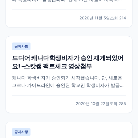
으며 11월30일 신청까지 입학신청금이 면제되니 참고해
주세요~!
2020년 11월 5일
조회
214
공지사항
드디어 캐나다학생비자가 승인 재게되었어
요! -스캇쌤 팩트체크 영상첨부
캐나다 학생비자가 승인되기 시작했습니다. 단, 새로운
코로나 가이드라인에 승인된 학교만 학생비자가 발급됩
니다. 아래 관련 내용 스캇쌤이 리딩한 영상 링크 참고해
주세요
2020년 10월 22일
조회
285
공지사항