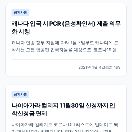
공지사항
캐나다 입국 시 PCR (음성확인서) 제출 의무
화 시행
캐나다 연방 정부 지침에 따라 1월 7일부로 캐나다에 도
착하는 모든 항공편 입국자들을 대상으로 ‘코로나19 음
성 확인서’를 요구할 방침입니다. 발표에 따르면 코로나
19 검사 방식은 유전자 검출(PCR) 검사로만 허용되며,
2021년 1월 4일
조회
199
입국자는 출국 국가에서 출국 72시간 이내(3일) COVID-
19 (PCR) 검사를 받고 영문 음성...
공지사항
나이아가라 컬리지 11월30일 신청까지 입
학신청금 면제
나이아가라 컬리지도 코로나 DLI 리스트에 업데이트 되
며 학생비자가 발행됩니다. 현재 21년 지원이 시작되었