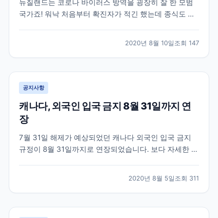
뉴질랜드는 코로나 바이러스 방역을 굉장히 잘 한 모범
국가죠! 워낙 처음부터 확진자가 적긴 했는데 종식도 선
언할 만큼 코로나 청정국가입니다. 오늘 발표된 뉴스에
따르면 100일째 고로나 지역사회 전파가 0명이라고 하
2020년 8월 10일
조회
147
네요 실제 뉴질랜드에 있는 학원들은 현지에 체류중인
학생들을 대상으로 수업을 진행하고 있습니다. 뉴스 링
크 걸...
공지사항
캐나다, 외국인 입국 금지 8월 31일까지 연
장
7월 31일 해제가 예상되었던 캐나다 외국인 입국 금지
규정이 8월 31일까지로 연장되었습니다. 보다 자세한 소
식은 아래 뉴스 기사에서 확인 가능합니다.
https://www.cicnews.com/2020/07/canada-adds-
2020년 8월 5일
조회
311
one-more-month-of-travel-restrictions-
0715202.html...