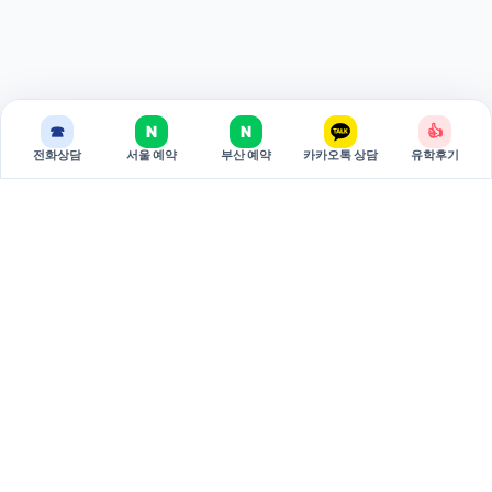
☎
N
N
👍
전화상담
서울 예약
부산 예약
카카오톡 상담
유학후기
BREAKEDU
브레이크에듀는 국가별 유학 상담과 관리형 준비 과정을 제공하는
유학 전문 기관입니다.
서울 주소: 서울특별시 서초구 강남대로 381 두산베어스텔 810호
(06620)