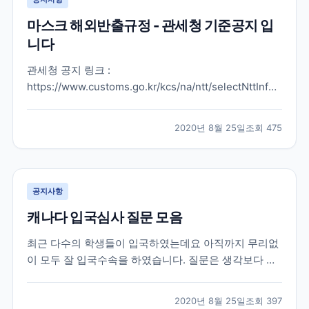
마스크 해외반출규정 - 관세청 기준공지 입
니다
관세청 공지 링크 :
https://www.customs.go.kr/kcs/na/ntt/selectNttInfo.do?
mi=2889&nttSn=10053549#viewer 여행기간 마스크
및 MB 필터 반출 허용 개수 1개월 이내 30개 1~2개월
2020년 8월 25일
조회
475
60개 2~3개월 90개 3~4개월 120개 4개월 초과 150개
※마스크...
공지사항
캐나다 입국심사 질문 모음
최근 다수의 학생들이 입국하였는데요 아직까지 무리없
이 모두 잘 입국수속을 하였습니다. 질문은 생각보다 많
이 없었다고 하고요 도리어 국내 공항에서 탑승 시 워낙
에 많이 바뀌는 비자 상황으로 인해 까다롭게 보는 경우
2020년 8월 25일
조회
397