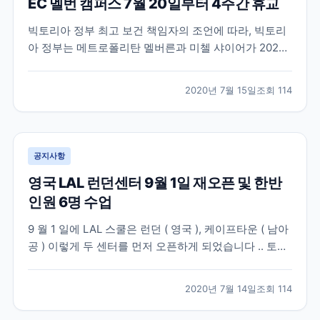
EC 멜번 캠퍼스 7월 20일부터 4주간 휴교
빅토리아 정부 최고 보건 책임자의 조언에 따라, 빅토리
아 정부는 메트로폴리탄 멜버른과 미첼 샤이어가 2020
년 7월 8일 수요일 밤 11시 59분부터 3단계 Stay at
Home 제한으로 복귀할 것이라고 발표했습니다. 현재 이
2020년 7월 15일
조회
114
이동제한령은 최소 6주 동안 지속될 예정이며 자세한 정
보는 여기서 확인하실 수 있습니다. –...
공지사항
영국 LAL 런던센터 9월 1일 재오픈 및 한반
인원 6명 수업
9 월 1 일에 LAL 스쿨은 런던 ( 영국 ), 케이프타운 ( 남아
공 ) 이렇게 두 센터를 먼저 오픈하게 되었습니다 .. 토베
이 센터는 올해 오픈하지 않고 , 2021 년에 오픈할 예정
이기 때문에 , 기존에 토베이 센터에서 공부하시다가 귀
2020년 7월 14일
조회
114
국하셨던 학생들은 , 런던센터로 변경을 하실 수 있습니
다 . 영국정부는 7 월 10...