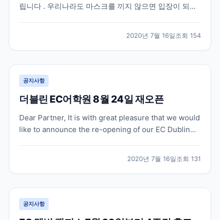
립니다 . 우리나라도 마스크를 끼지 않으면 입장이 되지
않는 상점이 대부분인데요 , 영국도 마찬가지로 상점 및
슈퍼마켓 내에서 face covering 이 7 월 24 일부터 의무
2020년 7월 16일
조회
154
화 된다고 합니다 . 지난 5 월 중순에는 퍼블릭 공간에서
face coverin...
공지사항
더블린 EC어학원 8월 24일 재오픈
Dear Partner, It is with great pleasure that we would
like to announce the re-opening of our EC Dublin
school on Monday 24 August, 2020! Our team in
Dublin have been working to ens...
2020년 7월 16일
조회
131
공지사항