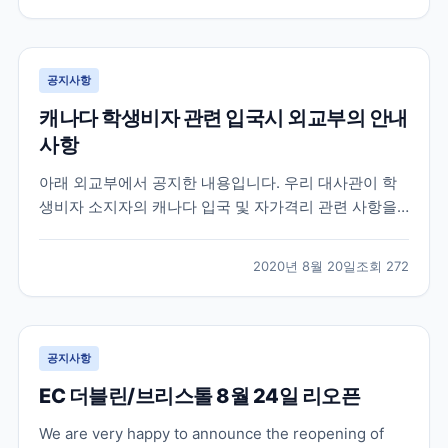
가 많았습니다. 먼저 가장 궁금해 하시는 캐나다 입국 심
사 질문들은 대략 아래와 같습니다. 영어로 간단히 번역
을...
공지사항
캐나다 학생비자 관련 입국시 외교부의 안내
사항
아래 외교부에서 공지한 내용입니다. 우리 대사관이 학
생비자 소지자의 캐나다 입국 및 자가격리 관련 사항을
캐나다 국경서비스청 (CBSA) 에 문의한 결과 , 아래와
같이 확인되었으니 참고하시기 바랍니다 . ※업데이트 부
2020년 8월 20일
조회
272
분은 파란색으로 표시 A. 캐나다 입국 1. 학생비자 소지
자가 100% 온라인 수업 및 하이브리드 수업인...
공지사항
EC 더블린/브리스톨 8월 24일 리오픈
We are very happy to announce the reopening of