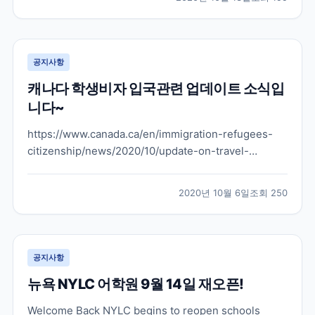
떤 부분으로 늘어날지 아직은 발표된 바는 없지만 캐나
다도 그렇고 뉴질랜드도 학생비자 학생들을 슬슬 받으려
는...
공지사항
캐나다 학생비자 입국관련 업데이트 소식입
니다~
https://www.canada.ca/en/immigration-refugees-
citizenship/news/2020/10/update-on-travel-
restriction-exemptions-for-international-
students.html 위으 링크를 보시면 원문 내용 보실 수 있
2020년 10월 6일
조회
250
습니다 위의 유튜브 채널에...
공지사항
뉴욕 NYLC 어학원 9월 14일 재오픈!
Welcome Back NYLC begins to reopen schools