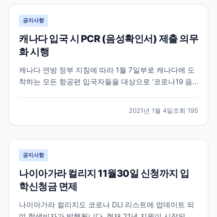
공지사항
캐나다 입국 시 PCR (음성확인서) 제출 의무
화 시행
캐나다 연방 정부 지침에 따라 1월 7일부로 캐나다에 도
착하는 모든 항공편 입국자들을 대상으로 ‘코로나19 음
성 확인서’를 요구할 방침입니다. 발표에 따르면 코로나
19 검사 방식은 유전자 검출(PCR) 검사로만 허용되며,
2021년 1월 4일
조회
195
입국자는 출국 국가에서 출국 72시간 이내(3일) COVID-
19 (PCR) 검사를 받고 영문 음성...
공지사항
나이아가라 컬리지 11월30일 신청까지 입
학신청금 면제
나이아가라 컬리지도 코로나 DLI 리스트에 업데이트 되
며 학생비자가 발행됩니다. 현재 21년 지원이 시작되었