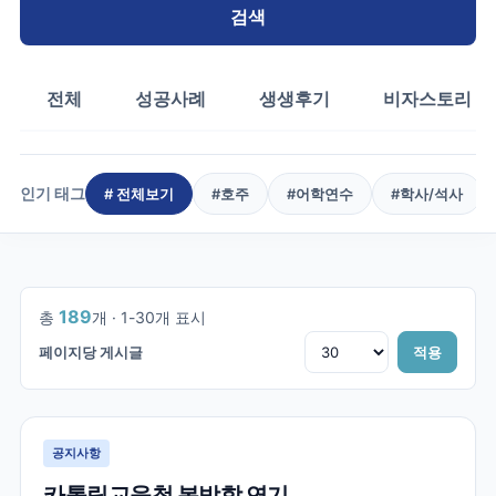
검색
전체
성공사례
생생후기
비자스토리
인기 태그
# 전체보기
#
호주
#
어학연수
#
학사/석사
1
/
7
189
총
개 ·
1
-
30
개 표시
페이지당 게시글
적용
공지사항
카톨릭교육청 봄방학 연기