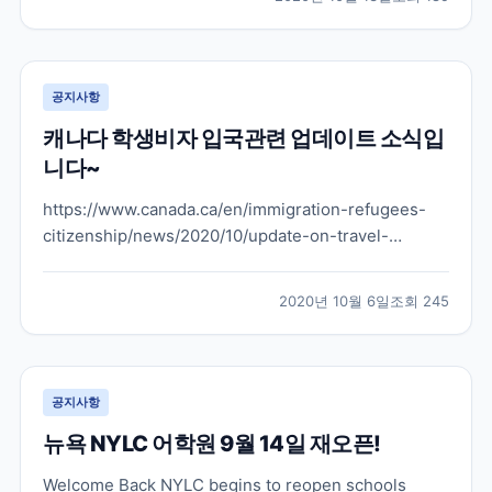
떤 부분으로 늘어날지 아직은 발표된 바는 없지만 캐나
다도 그렇고 뉴질랜드도 학생비자 학생들을 슬슬 받으려
는...
공지사항
캐나다 학생비자 입국관련 업데이트 소식입
니다~
https://www.canada.ca/en/immigration-refugees-
citizenship/news/2020/10/update-on-travel-
restriction-exemptions-for-international-
students.html 위으 링크를 보시면 원문 내용 보실 수 있
2020년 10월 6일
조회
245
습니다 위의 유튜브 채널에...
공지사항
뉴욕 NYLC 어학원 9월 14일 재오픈!
Welcome Back NYLC begins to reopen schools