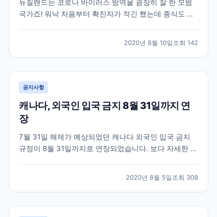
뉴질랜드는 코로나 바이러스 방역을 굉장히 잘 한 모범
국가죠! 워낙 처음부터 확진자가 적긴 했는데 종식도 선
언할 만큼 코로나 청정국가입니다. 오늘 발표된 뉴스에
따르면 100일째 고로나 지역사회 전파가 0명이라고 하
2020년 8월 10일
조회
142
네요 실제 뉴질랜드에 있는 학원들은 현지에 체류중인
학생들을 대상으로 수업을 진행하고 있습니다. 뉴스 링
크 걸...
공지사항
캐나다, 외국인 입국 금지 8월 31일까지 연
장
7월 31일 해제가 예상되었던 캐나다 외국인 입국 금지
규정이 8월 31일까지로 연장되었습니다. 보다 자세한 소
식은 아래 뉴스 기사에서 확인 가능합니다.
https://www.cicnews.com/2020/07/canada-adds-
2020년 8월 5일
조회
308
one-more-month-of-travel-restrictions-
0715202.html...