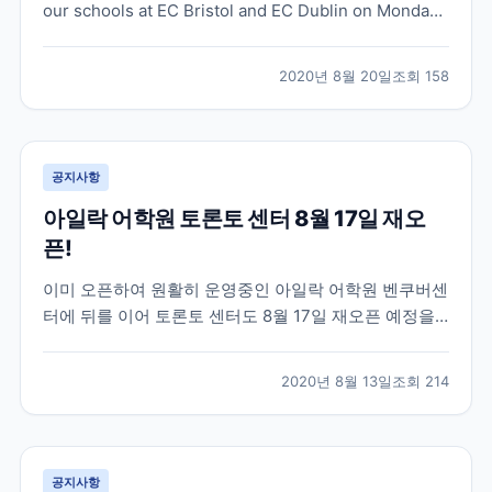
our schools at EC Bristol and EC Dublin on Monday
24th August, 2020!
2020년 8월 20일
조회
158
공지사항
아일락 어학원 토론토 센터 8월 17일 재오
픈!
이미 오픈하여 원활히 운영중인 아일락 어학원 벤쿠버센
터에 뒤를 이어 토론토 센터도 8월 17일 재오픈 예정을
알렸습니다 ^^ 정상 대면 수업은 8월 31일부터 진행될
예정이라고 합니다. Dear Partner, As you know,
2020년 8월 13일
조회
214
Vancouver has been running in-person classes
sinc...
공지사항