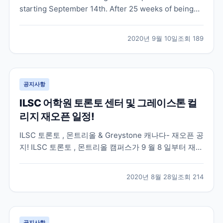
starting September 14th. After 25 weeks of being
shutdown, NYLC is thrilled to announced that we
are finally taking steps to moving class...
2020년 9월 10일
조회
189
공지사항
ILSC 어학원 토론토 센터 및 그레이스톤 컬
리지 재오픈 일정!
ILSC 토론토 , 몬트리올 & Greystone 캐나다- 재오픈 공
지! ILSC 토론토 , 몬트리올 캠퍼스가 9 월 8 일부터 재오
픈이 될 예정입니다 . 7 월 13 일에 재오픈된 ILSC- 밴쿠
버와 동일하게 우선 Full-Time 주당 20 시간으로 100%
2020년 8월 28일
조회
214
대면수업을 제공할 예정입니다 . 온라인 수업은 캐나다
동부...
공지사항