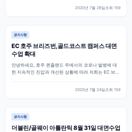
한 것을 기억하실텐데요 , 최근 업데이트된 로이터 , 알자
2020년 7월 28일
조회
159
지라 등에 따르면 미국이 가을학기에 모든 강의를 온라
인으로만 진행하는 대학에 등록하려는 “ 신입 국...
공지사항
EC 호주 브리즈번,골드코스트 캠퍼스 대면
수업 확대
안녕하세요, 호주 퀸즐랜드 주에서의 코로나 발병에 대
한 지속적인 진압과 개선된 상황에 따라 저희는 EC 브리
즈번 과 EC 골드코스트 에서 공부하는 학생들을 위해 대
면수업 비중을 늘리기로 결정하였습니다. 따라서 매주 3
2020년 7월 24일
조회
159
일간 (월요일, 화요일, 수요일) 캠퍼스 내에서 대면수업
이 진행되며, 목요일과 금요일 에는 온라인 수업...
공지사항
더블린/골웨이 아틀란틱 8월 31일 대면수업