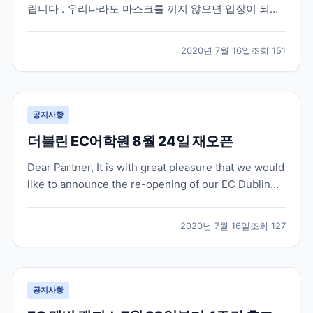
립니다 . 우리나라도 마스크를 끼지 않으면 입장이 되지
않는 상점이 대부분인데요 , 영국도 마찬가지로 상점 및
슈퍼마켓 내에서 face covering 이 7 월 24 일부터 의무
2020년 7월 16일
조회
151
화 된다고 합니다 . 지난 5 월 중순에는 퍼블릭 공간에서
face coverin...
공지사항
더블린 EC어학원 8월 24일 재오픈
Dear Partner, It is with great pleasure that we would
like to announce the re-opening of our EC Dublin
school on Monday 24 August, 2020! Our team in
Dublin have been working to ens...
2020년 7월 16일
조회
127
공지사항