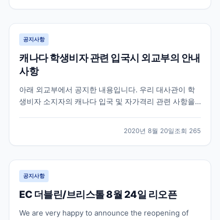
가 많았습니다. 먼저 가장 궁금해 하시는 캐나다 입국 심
사 질문들은 대략 아래와 같습니다. 영어로 간단히 번역
을...
공지사항
캐나다 학생비자 관련 입국시 외교부의 안내
사항
아래 외교부에서 공지한 내용입니다. 우리 대사관이 학
생비자 소지자의 캐나다 입국 및 자가격리 관련 사항을
캐나다 국경서비스청 (CBSA) 에 문의한 결과 , 아래와
같이 확인되었으니 참고하시기 바랍니다 . ※업데이트 부
2020년 8월 20일
조회
265
분은 파란색으로 표시 A. 캐나다 입국 1. 학생비자 소지
자가 100% 온라인 수업 및 하이브리드 수업인...
공지사항
EC 더블린/브리스톨 8월 24일 리오픈
We are very happy to announce the reopening of