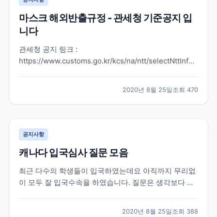
마스크 해외반출규정 - 관세청 기준공지 입
니다
관세청 공지 링크 :
https://www.customs.go.kr/kcs/na/ntt/selectNttInfo.do?
mi=2889&nttSn=10053549#viewer 여행기간 마스크
및 MB 필터 반출 허용 개수 1개월 이내 30개 1~2개월
2020년 8월 25일
조회
470
60개 2~3개월 90개 3~4개월 120개 4개월 초과 150개
※마스크...
공지사항
캐나다 입국심사 질문 모음
최근 다수의 학생들이 입국하였는데요 아직까지 무리없
이 모두 잘 입국수속을 하였습니다. 질문은 생각보다 많
이 없었다고 하고요 도리어 국내 공항에서 탑승 시 워낙
에 많이 바뀌는 비자 상황으로 인해 까다롭게 보는 경우
2020년 8월 25일
조회
388