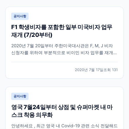
비자 및 485 (Post-study work v...
공지사항
F1 학생비자를 포함한 일부 미국비자 업무
재개 (7/20부터)
2020년 7월 20일부터 주한미국대사관은 F, M, J 비자
신청자를 위하여 부분적으로 비이민 비자 업무를 재개한
다고 발표했습니다. 미국 비이민비자 업무는 지난 3월부
터 중단되었다가 4개월 만에 업무가 재개되는 만큼 비자
2020년 7월 17일
조회
131
신청자가 단시간에 많이 몰릴 것으로 예상이 됩니다. 미
국 대사관에서도 발급 절차가 진행되지 못한 수...
공지사항
영국 7월24일부터 상점 및 슈퍼마켓 내 마
스크 착용 의무화
안녕하세요 , 최근 영국 내 Covid-19 관련 소식 전달해드