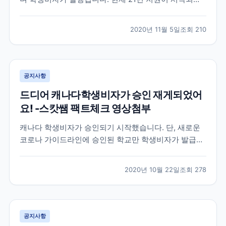
으며 11월30일 신청까지 입학신청금이 면제되니 참고해
주세요~!
2020년 11월 5일
조회
210
공지사항
드디어 캐나다학생비자가 승인 재게되었어
요! -스캇쌤 팩트체크 영상첨부
캐나다 학생비자가 승인되기 시작했습니다. 단, 새로운
코로나 가이드라인에 승인된 학교만 학생비자가 발급됩
니다. 아래 관련 내용 스캇쌤이 리딩한 영상 링크 참고해
주세요
2020년 10월 22일
조회
278
공지사항