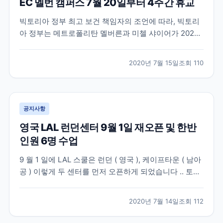
EC 멜번 캠퍼스 7월 20일부터 4주간 휴교
빅토리아 정부 최고 보건 책임자의 조언에 따라, 빅토리
아 정부는 메트로폴리탄 멜버른과 미첼 샤이어가 2020
년 7월 8일 수요일 밤 11시 59분부터 3단계 Stay at
Home 제한으로 복귀할 것이라고 발표했습니다. 현재 이
2020년 7월 15일
조회
110
이동제한령은 최소 6주 동안 지속될 예정이며 자세한 정
보는 여기서 확인하실 수 있습니다. –...
공지사항
영국 LAL 런던센터 9월 1일 재오픈 및 한반
인원 6명 수업
9 월 1 일에 LAL 스쿨은 런던 ( 영국 ), 케이프타운 ( 남아
공 ) 이렇게 두 센터를 먼저 오픈하게 되었습니다 .. 토베
이 센터는 올해 오픈하지 않고 , 2021 년에 오픈할 예정
이기 때문에 , 기존에 토베이 센터에서 공부하시다가 귀
2020년 7월 14일
조회
112
국하셨던 학생들은 , 런던센터로 변경을 하실 수 있습니
다 . 영국정부는 7 월 10...