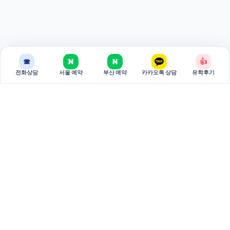
☎
N
N
👍
전화상담
서울 예약
부산 예약
카카오톡 상담
유학후기
BREAKEDU
브레이크에듀는 국가별 유학 상담과 관리형 준비 과정을 제공하는
유학 전문 기관입니다.
서울 주소: 서울특별시 서초구 강남대로 381 두산베어스텔 810호
(06620)