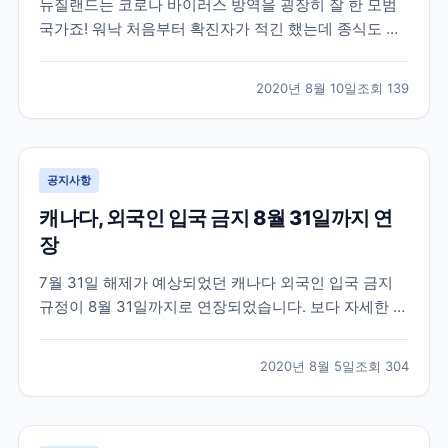
뉴질랜드는 코로나 바이러스 방역을 굉장히 잘 한 모범
국가죠! 워낙 처음부터 확진자가 적긴 했는데 종식도 선
언할 만큼 코로나 청정국가입니다. 오늘 발표된 뉴스에
따르면 100일째 고로나 지역사회 전파가 0명이라고 하
2020년 8월 10일
조회
139
네요 실제 뉴질랜드에 있는 학원들은 현지에 체류중인
학생들을 대상으로 수업을 진행하고 있습니다. 뉴스 링
크 걸...
공지사항
캐나다, 외국인 입국 금지 8월 31일까지 연
장
7월 31일 해제가 예상되었던 캐나다 외국인 입국 금지
규정이 8월 31일까지로 연장되었습니다. 보다 자세한 소
식은 아래 뉴스 기사에서 확인 가능합니다.
https://www.cicnews.com/2020/07/canada-adds-
2020년 8월 5일
조회
304
one-more-month-of-travel-restrictions-
0715202.html...