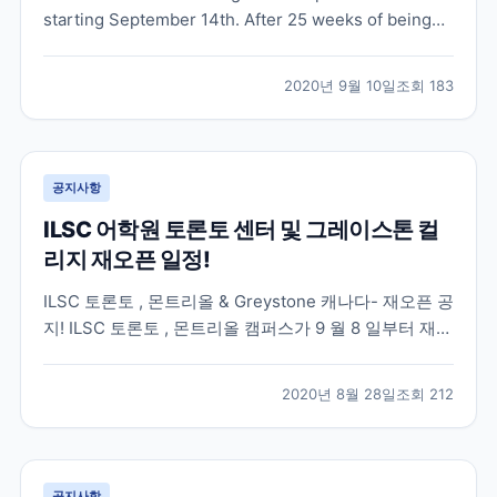
starting September 14th. After 25 weeks of being
shutdown, NYLC is thrilled to announced that we
are finally taking steps to moving class...
2020년 9월 10일
조회
183
공지사항
ILSC 어학원 토론토 센터 및 그레이스톤 컬
리지 재오픈 일정!
ILSC 토론토 , 몬트리올 & Greystone 캐나다- 재오픈 공
지! ILSC 토론토 , 몬트리올 캠퍼스가 9 월 8 일부터 재오
픈이 될 예정입니다 . 7 월 13 일에 재오픈된 ILSC- 밴쿠
버와 동일하게 우선 Full-Time 주당 20 시간으로 100%
2020년 8월 28일
조회
212
대면수업을 제공할 예정입니다 . 온라인 수업은 캐나다
동부...
공지사항