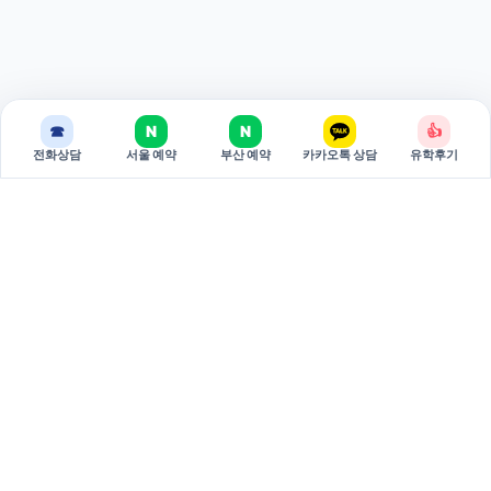
☎
N
N
👍
전화상담
서울 예약
부산 예약
카카오톡 상담
유학후기
BREAKEDU
브레이크에듀는 국가별 유학 상담과 관리형 준비 과정을 제공하는
유학 전문 기관입니다.
서울 주소: 서울특별시 서초구 강남대로 381 두산베어스텔 810호
(06620)