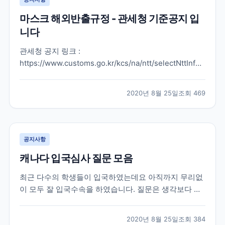
마스크 해외반출규정 - 관세청 기준공지 입
니다
관세청 공지 링크 :
https://www.customs.go.kr/kcs/na/ntt/selectNttInfo.do?
mi=2889&nttSn=10053549#viewer 여행기간 마스크
및 MB 필터 반출 허용 개수 1개월 이내 30개 1~2개월
2020년 8월 25일
조회
469
60개 2~3개월 90개 3~4개월 120개 4개월 초과 150개
※마스크...
공지사항
캐나다 입국심사 질문 모음
최근 다수의 학생들이 입국하였는데요 아직까지 무리없
이 모두 잘 입국수속을 하였습니다. 질문은 생각보다 많
이 없었다고 하고요 도리어 국내 공항에서 탑승 시 워낙
에 많이 바뀌는 비자 상황으로 인해 까다롭게 보는 경우
2020년 8월 25일
조회
384