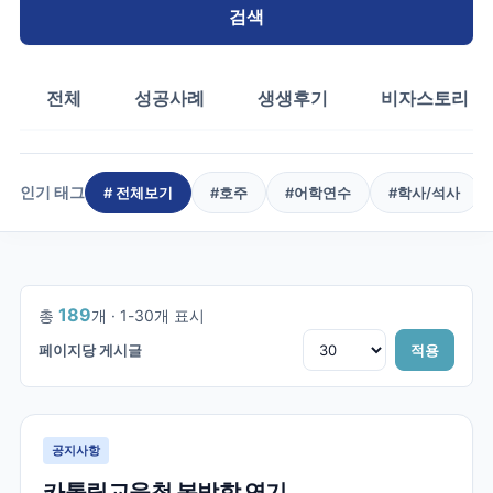
검색
전체
성공사례
생생후기
비자스토리
인기 태그
# 전체보기
#
호주
#
어학연수
#
학사/석사
1
/
7
189
총
개 ·
1
-
30
개 표시
페이지당 게시글
적용
공지사항
카톨릭교육청 봄방학 연기