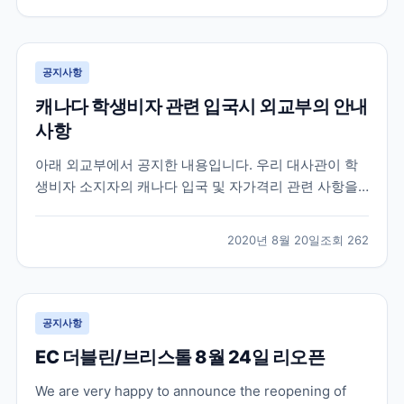
가 많았습니다. 먼저 가장 궁금해 하시는 캐나다 입국 심
사 질문들은 대략 아래와 같습니다. 영어로 간단히 번역
을...
공지사항
캐나다 학생비자 관련 입국시 외교부의 안내
사항
아래 외교부에서 공지한 내용입니다. 우리 대사관이 학
생비자 소지자의 캐나다 입국 및 자가격리 관련 사항을
캐나다 국경서비스청 (CBSA) 에 문의한 결과 , 아래와
같이 확인되었으니 참고하시기 바랍니다 . ※업데이트 부
2020년 8월 20일
조회
262
분은 파란색으로 표시 A. 캐나다 입국 1. 학생비자 소지
자가 100% 온라인 수업 및 하이브리드 수업인...
공지사항
EC 더블린/브리스톨 8월 24일 리오픈
We are very happy to announce the reopening of