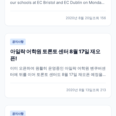
our schools at EC Bristol and EC Dublin on Monday
24th August, 2020!
2020년 8월 20일
조회
156
공지사항
아일락 어학원 토론토 센터 8월 17일 재오
픈!
이미 오픈하여 원활히 운영중인 아일락 어학원 벤쿠버센
터에 뒤를 이어 토론토 센터도 8월 17일 재오픈 예정을
알렸습니다 ^^ 정상 대면 수업은 8월 31일부터 진행될
예정이라고 합니다. Dear Partner, As you know,
2020년 8월 13일
조회
213
Vancouver has been running in-person classes
sinc...
공지사항