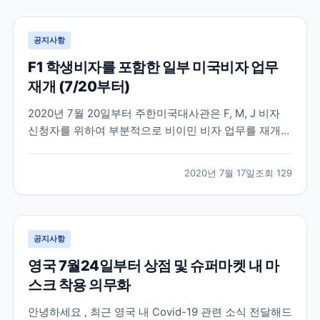
비자 및 485 (Post-study work v...
공지사항
F1 학생비자를 포함한 일부 미국비자 업무
재개 (7/20부터)
2020년 7월 20일부터 주한미국대사관은 F, M, J 비자
신청자를 위하여 부분적으로 비이민 비자 업무를 재개한
다고 발표했습니다. 미국 비이민비자 업무는 지난 3월부
터 중단되었다가 4개월 만에 업무가 재개되는 만큼 비자
2020년 7월 17일
조회
129
신청자가 단시간에 많이 몰릴 것으로 예상이 됩니다. 미
국 대사관에서도 발급 절차가 진행되지 못한 수...
공지사항
영국 7월24일부터 상점 및 슈퍼마켓 내 마
스크 착용 의무화
안녕하세요 , 최근 영국 내 Covid-19 관련 소식 전달해드