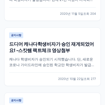
으며 11월30일 신청까지 입학신청금이 면제되니 참고해
주세요~!
2020년 11월 5일
조회
204
공지사항
드디어 캐나다학생비자가 승인 재게되었어
요! -스캇쌤 팩트체크 영상첨부
캐나다 학생비자가 승인되기 시작했습니다. 단, 새로운
코로나 가이드라인에 승인된 학교만 학생비자가 발급됩
니다. 아래 관련 내용 스캇쌤이 리딩한 영상 링크 참고해
주세요
2020년 10월 22일
조회
277
공지사항