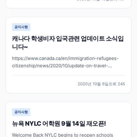
떤 부분으로 늘어날지 아직은 발표된 바는 없지만 캐나
다도 그렇고 뉴질랜드도 학생비자 학생들을 슬슬 받으려
는...
공지사항
캐나다 학생비자 입국관련 업데이트 소식입
니다~
https://www.canada.ca/en/immigration-refugees-
citizenship/news/2020/10/update-on-travel-
restriction-exemptions-for-international-
students.html 위으 링크를 보시면 원문 내용 보실 수 있
2020년 10월 6일
조회
245
습니다 위의 유튜브 채널에...
공지사항
뉴욕 NYLC 어학원 9월 14일 재오픈!
Welcome Back NYLC begins to reopen schools