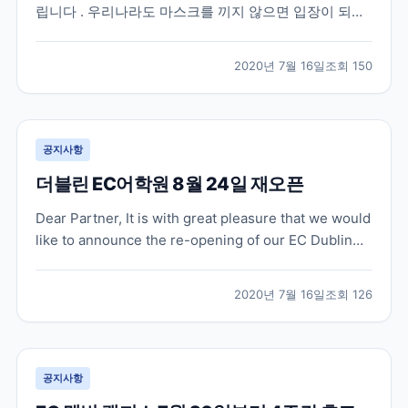
립니다 . 우리나라도 마스크를 끼지 않으면 입장이 되지
않는 상점이 대부분인데요 , 영국도 마찬가지로 상점 및
슈퍼마켓 내에서 face covering 이 7 월 24 일부터 의무
2020년 7월 16일
조회
150
화 된다고 합니다 . 지난 5 월 중순에는 퍼블릭 공간에서
face coverin...
공지사항
더블린 EC어학원 8월 24일 재오픈
Dear Partner, It is with great pleasure that we would
like to announce the re-opening of our EC Dublin
school on Monday 24 August, 2020! Our team in
Dublin have been working to ens...
2020년 7월 16일
조회
126
공지사항