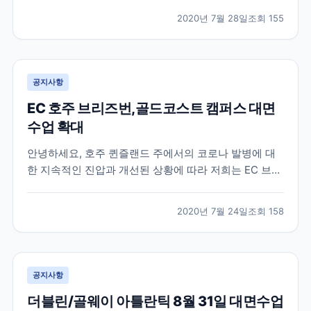
한 것을 기억하실텐데요 , 최근 업데이트된 로이터 , 알자
2020년 7월 28일
조회
155
지라 등에 따르면 미국이 가을학기에 모든 강의를 온라
인으로만 진행하는 대학에 등록하려는 “ 신입 국...
공지사항
EC 호주 브리즈번,골드코스트 캠퍼스 대면
수업 확대
안녕하세요, 호주 퀸즐랜드 주에서의 코로나 발병에 대
한 지속적인 진압과 개선된 상황에 따라 저희는 EC 브리
즈번 과 EC 골드코스트 에서 공부하는 학생들을 위해 대
면수업 비중을 늘리기로 결정하였습니다. 따라서 매주 3
2020년 7월 24일
조회
158
일간 (월요일, 화요일, 수요일) 캠퍼스 내에서 대면수업
이 진행되며, 목요일과 금요일 에는 온라인 수업...
공지사항
더블린/골웨이 아틀란틱 8월 31일 대면수업