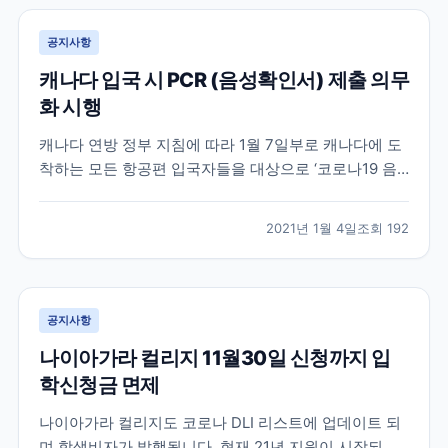
공지사항
캐나다 입국 시 PCR (음성확인서) 제출 의무
화 시행
캐나다 연방 정부 지침에 따라 1월 7일부로 캐나다에 도
착하는 모든 항공편 입국자들을 대상으로 ‘코로나19 음
성 확인서’를 요구할 방침입니다. 발표에 따르면 코로나
19 검사 방식은 유전자 검출(PCR) 검사로만 허용되며,
2021년 1월 4일
조회
192
입국자는 출국 국가에서 출국 72시간 이내(3일) COVID-
19 (PCR) 검사를 받고 영문 음성...
공지사항
나이아가라 컬리지 11월30일 신청까지 입
학신청금 면제
나이아가라 컬리지도 코로나 DLI 리스트에 업데이트 되
며 학생비자가 발행됩니다. 현재 21년 지원이 시작되었