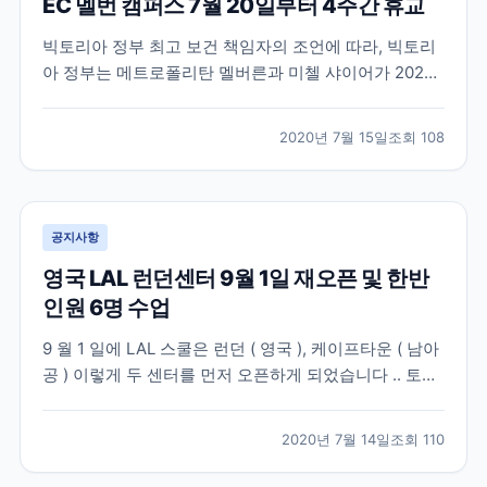
EC 멜번 캠퍼스 7월 20일부터 4주간 휴교
빅토리아 정부 최고 보건 책임자의 조언에 따라, 빅토리
아 정부는 메트로폴리탄 멜버른과 미첼 샤이어가 2020
년 7월 8일 수요일 밤 11시 59분부터 3단계 Stay at
Home 제한으로 복귀할 것이라고 발표했습니다. 현재 이
2020년 7월 15일
조회
108
이동제한령은 최소 6주 동안 지속될 예정이며 자세한 정
보는 여기서 확인하실 수 있습니다. –...
공지사항
영국 LAL 런던센터 9월 1일 재오픈 및 한반
인원 6명 수업
9 월 1 일에 LAL 스쿨은 런던 ( 영국 ), 케이프타운 ( 남아
공 ) 이렇게 두 센터를 먼저 오픈하게 되었습니다 .. 토베
이 센터는 올해 오픈하지 않고 , 2021 년에 오픈할 예정
이기 때문에 , 기존에 토베이 센터에서 공부하시다가 귀
2020년 7월 14일
조회
110
국하셨던 학생들은 , 런던센터로 변경을 하실 수 있습니
다 . 영국정부는 7 월 10...