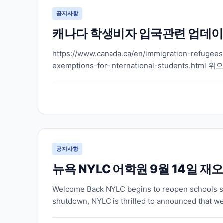
공지사항
캐나다 학생비자 입국관련 업데이
https://www.canada.ca/en/immigration-refugees-
exemptions-for-international-student
에...
공지사항
뉴욕 NYLC 어학원 9월 14일 재오
Welcome Back NYLC begins to reopen schools st
shutdown, NYLC is thrilled to announced that we a