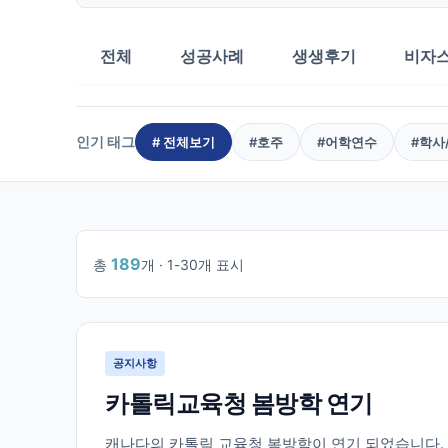
전체
성공사례
생생후기
비자
인기 태그
# 전체보기
#
호주
#
어학연수
#
학사
189
총
개 ·
1
-
30
개 표시
1
/
7
공지사항
카톨릭교육청 봄방학 연기
캐나다의 카톨릭 교육청 봄방학이 연기 되었습니다. 