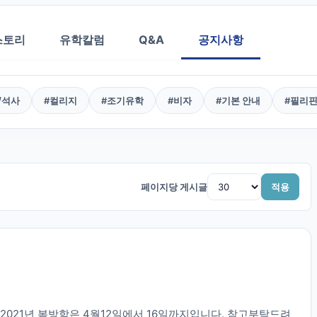
스토리
유학칼럼
Q&A
공지사항
/석사
#
컬리지
#
조기유학
#
비자
#
기본 안내
#
필리
페이지당 게시글
적용
2021년 봄방학은 4월12일에서 16일까지입니다. 참고부탁드려