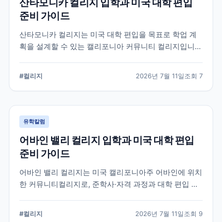
산타모니카 컬리지 입학과 미국 대학 편입
준비 가이드
산타모니카 컬리지는 미국 대학 편입을 목표로 학업 계
획을 설계할 수 있는 캘리포니아 커뮤니티 컬리지입니
다. 국제학생 지원, 전공 탐색, 편입 상담과 입학 전 확인
해야 할 준비 요소를 정리합니다.
#
컬리지
2026년 7월 11일
조회
7
유학칼럼
어바인 밸리 컬리지 입학과 미국 대학 편입
준비 가이드
어바인 밸리 컬리지는 미국 캘리포니아주 어바인에 위치
한 커뮤니티컬리지로, 준학사·자격 과정과 대학 편입 준
비 과정을 운영합니다. 국제학생 지원 절차와 전공 선택,
편입 계획을 세울 때 확인해야 할 내용을 정리했습니다.
#
컬리지
2026년 7월 11일
조회
9