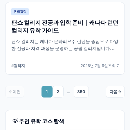
유학칼럼
팬쇼 컬리지 전공과 입학 준비｜캐나다 런던
컬리지 유학 가이드
팬쇼 컬리지는 캐나다 온타리오주 런던을 중심으로 다양
한 전공과 자격 과정을 운영하는 공립 컬리지입니다. 국
제학생이 학교를 선택할 때 확인해야 할 전공, 캠퍼스, 입
학 준비, 코업 및 학생 지원 항목을 정리했습니다.
#
컬리지
2026년 7월 9일
조회
7
←
이전
1
2
…
350
다음
→
💡 추천 유학 코스 탐색