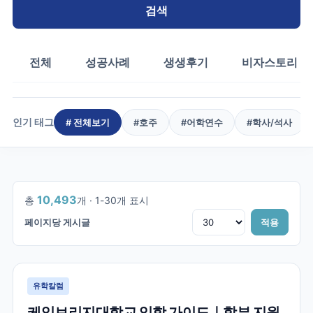
검색
전체
성공사례
생생후기
비자스토리
인기 태그
# 전체보기
#
호주
#
어학연수
#
학사/석사
1
/
350
10,493
총
개 ·
1
-
30
개 표시
페이지당 게시글
적용
유학칼럼
케임브리지대학교 입학 가이드｜학부 지원