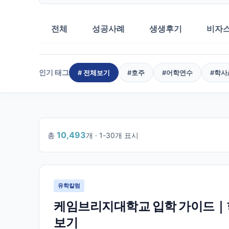
전체
성공사례
생생후기
비자
인기 태그
# 전체보기
#
호주
#
어학연수
#
학사
10,493
총
개 ·
1
-
30
개 표시
1
/
350
유학칼럼
케임브리지대학교 입학 가이드｜학
보기