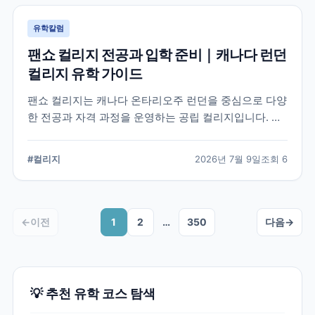
유학칼럼
팬쇼 컬리지 전공과 입학 준비｜캐나다 런던
컬리지 유학 가이드
팬쇼 컬리지는 캐나다 온타리오주 런던을 중심으로 다양
한 전공과 자격 과정을 운영하는 공립 컬리지입니다. 국
제학생이 학교를 선택할 때 확인해야 할 전공, 캠퍼스, 입
학 준비, 코업 및 학생 지원 항목을 정리했습니다.
#
컬리지
2026년 7월 9일
조회
6
←
이전
1
2
…
350
다음
→
💡 추천 유학 코스 탐색