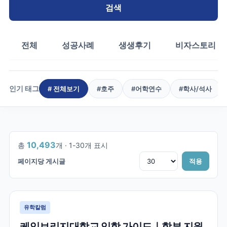
검색
전체
성공사례
생생후기
비자스토리
인기 태그
# 전체보기
#
호주
#
어학연수
#
학사/석사
1
/
350
10,493
총
개 ·
1
-
30
개 표시
페이지당 게시글
적용
유학칼럼
케임브리지대학교 입학 가이드｜학부 지원