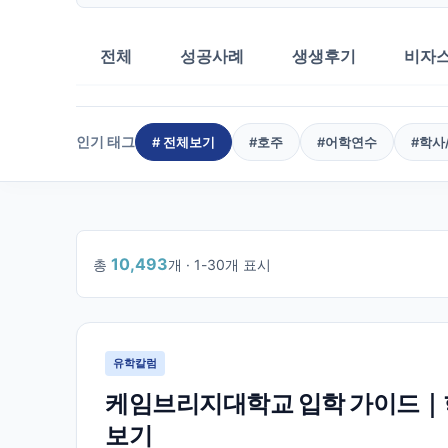
전체
성공사례
생생후기
비자
인기 태그
# 전체보기
#
호주
#
어학연수
#
학사
10,493
총
개 ·
1
-
30
개 표시
1
/
350
유학칼럼
케임브리지대학교 입학 가이드｜학
보기