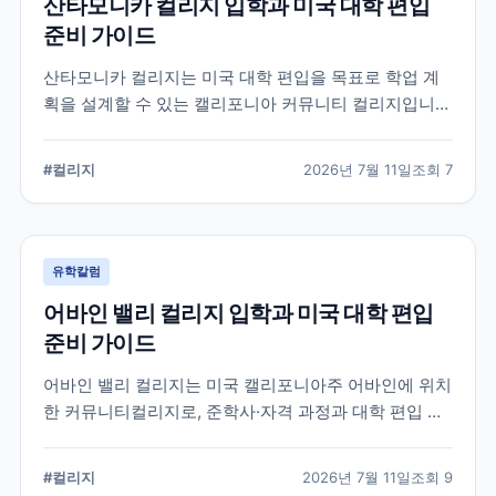
산타모니카 컬리지 입학과 미국 대학 편입
준비 가이드
산타모니카 컬리지는 미국 대학 편입을 목표로 학업 계
획을 설계할 수 있는 캘리포니아 커뮤니티 컬리지입니
다. 국제학생 지원, 전공 탐색, 편입 상담과 입학 전 확인
해야 할 준비 요소를 정리합니다.
#
컬리지
2026년 7월 11일
조회
7
유학칼럼
어바인 밸리 컬리지 입학과 미국 대학 편입
준비 가이드
어바인 밸리 컬리지는 미국 캘리포니아주 어바인에 위치
한 커뮤니티컬리지로, 준학사·자격 과정과 대학 편입 준
비 과정을 운영합니다. 국제학생 지원 절차와 전공 선택,
편입 계획을 세울 때 확인해야 할 내용을 정리했습니다.
#
컬리지
2026년 7월 11일
조회
9