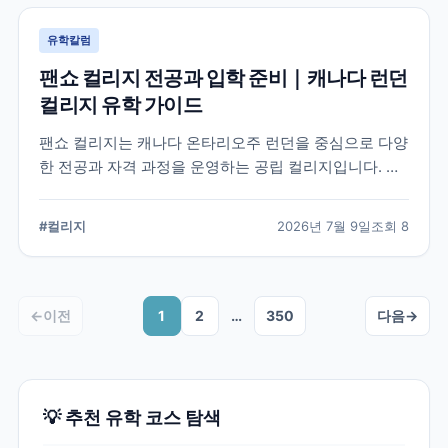
유학칼럼
팬쇼 컬리지 전공과 입학 준비｜캐나다 런던
컬리지 유학 가이드
팬쇼 컬리지는 캐나다 온타리오주 런던을 중심으로 다양
한 전공과 자격 과정을 운영하는 공립 컬리지입니다. 국
제학생이 학교를 선택할 때 확인해야 할 전공, 캠퍼스, 입
학 준비, 코업 및 학생 지원 항목을 정리했습니다.
#
컬리지
2026년 7월 9일
조회
8
←
이전
1
2
…
350
다음
→
💡 추천 유학 코스 탐색