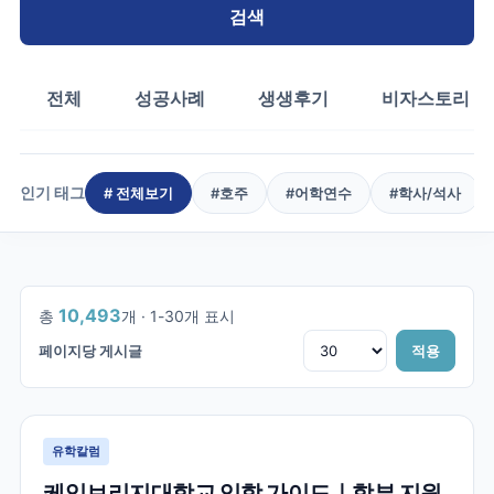
검색
전체
성공사례
생생후기
비자스토리
인기 태그
# 전체보기
#
호주
#
어학연수
#
학사/석사
1
/
350
10,493
총
개 ·
1
-
30
개 표시
페이지당 게시글
적용
유학칼럼
케임브리지대학교 입학 가이드｜학부 지원